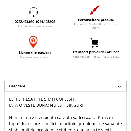
Accesorii birou
Instrumente teologice
Tablouri
Rame foto
Transilvania
Alte studii
Tablouri din lemn
Personalizare produse
0722.423.090, 0749.105.923
Atlase
Carti postale
Personalizăm Bibliile și pixurile
Comanda si prin telefon
Pungi cadou cu versete
alese
Comentarii
Magneti
Puzzle
Dictionare
Enciclopedii
Sacoșă
Transport prin curier oriunde
Literatura
Livram si in easybox
Semne de carte
Fara km suplimentari si alte taxe
Mai usor, mai comod!
Biografii
Set cadou
Eseuri
Statuete
Marturii
Sticle apa
Romane
Descriere
Suport pentru pahar
Meditatii
ESTI STRESAT? TE SIMTI COPLESIT?
Tablouri
Pedagogie
IATA O VESTE BUNA: NU ESTI SINGUR!
Tablouri canvas
Poezii
Nimeni n-a zis vreodata ca viata va fi usoara. Prins in
Termos
Reviste
lupte financiare, conflicte maritale, probleme de sanatate
Sanatate
si obisnuitele probleme cotidiene, e usor sa te simti