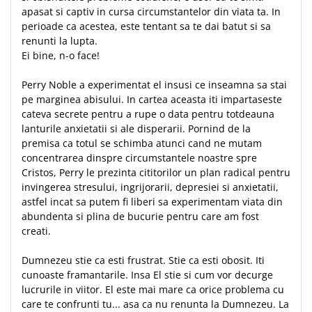
apasat si captiv in cursa circumstantelor din viata ta. In
Teologie
perioade ca acestea, este tentant sa te dai batut si sa
A doua venire
renunti la lupta.
Ei bine, n-o face!
Apologetica
Dogmatica
Perry Noble a experimentat el insusi ce inseamna sa stai
Istoria Bisericii
pe marginea abisului. In cartea aceasta iti impartaseste
Misiune
cateva secrete pentru a rupe o data pentru totdeauna
Viata crestina
lanturile anxietatii si ale disperarii. Pornind de la
premisa ca totul se schimba atunci cand ne mutam
Contemporaneitate
concentrarea dinspre circumstantele noastre spre
Devotional
Cristos, Perry le prezinta cititorilor un plan radical pentru
Diverse
invingerea stresului, ingrijorarii, depresiei si anxietatii,
astfel incat sa putem fi liberi sa experimentam viata din
Lupta Spirituala
abundenta si plina de bucurie pentru care am fost
Schimbarea caracterului
creati.
Slujire
Suferinta
Dumnezeu stie ca esti frustrat. Stie ca esti obosit. Iti
cunoaste framantarile. Insa El stie si cum vor decurge
Viata din belsug
lucrurile in viitor. El este mai mare ca orice problema cu
Viata de zi cu zi
care te confrunti tu... asa ca nu renunta la Dumnezeu. La