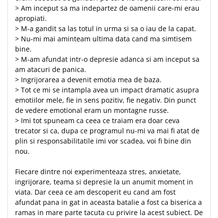
> Am inceput sa ma indepartez de oamenii care-mi erau
apropiati.
> M-a gandit sa las totul in urma si sa o iau de la capat.
> Nu-mi mai aminteam ultima data cand ma simtisem
bine.
> M-am afundat intr-o depresie adanca si am inceput sa
am atacuri de panica.
> Ingrijorarea a devenit emotia mea de baza.
> Tot ce mi se intampla avea un impact dramatic asupra
emotiilor mele, fie in sens pozitiv, fie negativ. Din punct
de vedere emotional eram un montagne russe.
> Imi tot spuneam ca ceea ce traiam era doar ceva
trecator si ca, dupa ce programul nu-mi va mai fi atat de
plin si responsabilitatile imi vor scadea, voi fi bine din
nou.
Fiecare dintre noi experimenteaza stres, anxietate,
ingrijorare, teama si depresie la un anumit moment in
viata. Dar ceea ce am descoperit eu cand am fost
afundat pana in gat in aceasta batalie a fost ca biserica a
ramas in mare parte tacuta cu privire la acest subiect. De