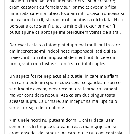
nicaieri. Eram pastorul unei biserici vii si in crestere;
eram casatorit cu femeia visurilor mele; aveam o fiica
minunata care ma iubea; locuiam intr-o casa frumoasa si
nu aveam datorii; si eram mai sanatos ca niciodata. Nicio
persoana care s-ar fi uitat la mine din exterior n-ar fi
putut spune ca aproape imi pierdusem vointa de a trai.
Dar exact asta s-a intamplat dupa mai multi ani in care
am incercat sa-mi indeplinesc responsabilitatile si sa
traiesc intr-un ritm imposibil de mentinut. In cele din
urma, viata m-a invins si am fost cu totul coplesit.
Un aspect foarte neplacut al situatiei in care ma aflam
era ca nu puteam spune cuiva ceea ce gandeam sau ce
sentimente aveam, deoarece mi-era teama ca oamenii
ma vor considera nebun. Asa ca am dus singur toata
aceasta lupta. Ca urmare, am inceput sa ma lupt cu o
serie intreaga de probleme:
> In unele nopti nu puteam dormi... chiar daca luam
somnifere. In timp ce stateam treaz, ma ingrijoram si
eram obsedat de ganduri pe care nu le puteam controla.