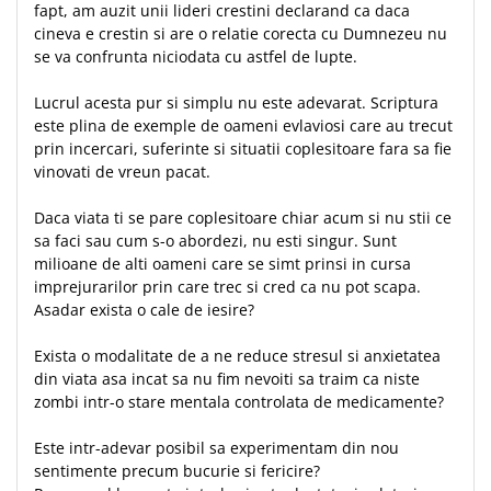
fapt, am auzit unii lideri crestini declarand ca daca
cineva e crestin si are o relatie corecta cu Dumnezeu nu
se va confrunta niciodata cu astfel de lupte.
Lucrul acesta pur si simplu nu este adevarat. Scriptura
este plina de exemple de oameni evlaviosi care au trecut
prin incercari, suferinte si situatii coplesitoare fara sa fie
vinovati de vreun pacat.
Daca viata ti se pare coplesitoare chiar acum si nu stii ce
sa faci sau cum s-o abordezi, nu esti singur. Sunt
milioane de alti oameni care se simt prinsi in cursa
imprejurarilor prin care trec si cred ca nu pot scapa.
Asadar exista o cale de iesire?
Exista o modalitate de a ne reduce stresul si anxietatea
din viata asa incat sa nu fim nevoiti sa traim ca niste
zombi intr-o stare mentala controlata de medicamente?
Este intr-adevar posibil sa experimentam din nou
sentimente precum bucurie si fericire?