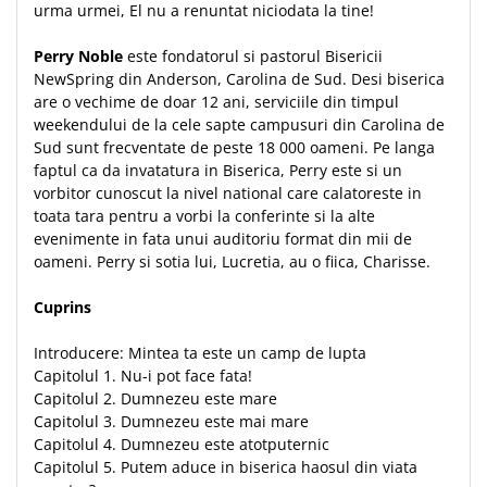
Despre afaceri
urma urmei, El nu a renuntat niciodata la tine!
Dezvoltare personala
Perry Noble
este fondatorul si pastorul Bisericii
Leadership
NewSpring din Anderson, Carolina de Sud. Desi biserica
Mediu
are o vechime de doar 12 ani, serviciile din timpul
Sanatate / nutritie
weekendului de la cele sapte campusuri din Carolina de
Sud sunt frecventate de peste 18 000 oameni. Pe langa
faptul ca da invatatura in Biserica, Perry este si un
vorbitor cunoscut la nivel national care calatoreste in
toata tara pentru a vorbi la conferinte si la alte
evenimente in fata unui auditoriu format din mii de
oameni. Perry si sotia lui, Lucretia, au o fiica, Charisse.
Cuprins
Introducere: Mintea ta este un camp de lupta
Capitolul 1. Nu-i pot face fata!
Capitolul 2. Dumnezeu este mare
Capitolul 3. Dumnezeu este mai mare
Capitolul 4. Dumnezeu este atotputernic
Capitolul 5. Putem aduce in biserica haosul din viata