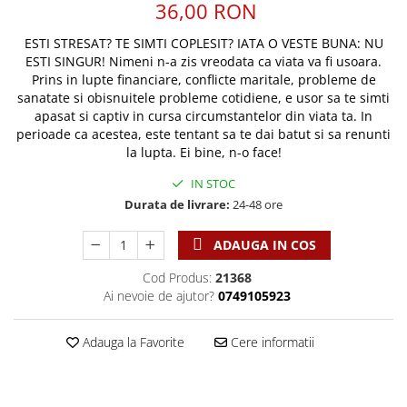
Discipline spirituale
36,00 RON
Pix plastic
Tablouri
Viata crestina
Rugaciune
Jocuri
Sibiu
ESTI STRESAT? TE SIMTI COPLESIT? IATA O VESTE BUNA: NU
Eseuri
Jurnale
ESTI SINGUR! Nimeni n-a zis vreodata ca viata va fi usoara.
Alte suveniruri
Prins in lupte financiare, conflicte maritale, probleme de
Familie
Carti postale
Jurnal de Rugaciune
sanatate si obisnuitele probleme cotidiene, e usor sa te simti
Barbati
Jurnal
Limba Engleza
apasat si captiv in cursa circumstantelor din viata ta. In
Cresterea copiilor
Magneti
perioade ca acestea, este tentant sa te dai batut si sa renunti
Limba Română
la lupta. Ei bine, n-o face!
Femei
Suport pahar
Magneti
Relatii
Tablouri
IN STOC
Foarte puternici
Sexualitate
Sinaia
Durata de livrare:
24-48 ore
Ornament
Tineri
Magneti
Pentru birou
ADAUGA IN COS
Viata de familie
Suport pahar
Pentru copii
Harfe / Partituri
Cod Produs:
21368
Timisoara
Obiecte decorative
Ai nevoie de ajutor?
0749105923
Instrumente pastorale
Alte suveniruri
Oglinda
Consiliere
Carti postale
Pix+Semn de carte
Adauga la Favorite
Cere informatii
Despre biserica
Jurnale
Portofel
Predici/ Schite de predici
Magneti
Produse din lemn
Resurse studiu biblic
Suport pahar