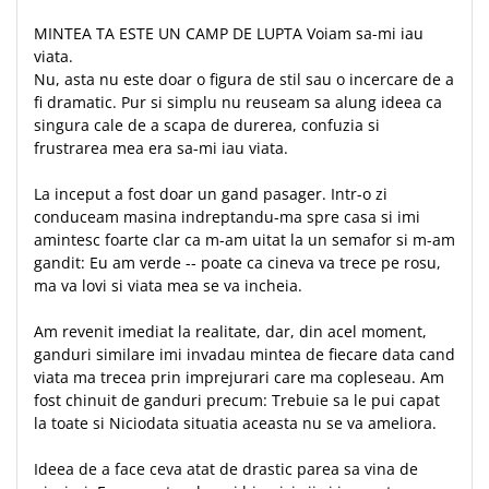
MINTEA TA ESTE UN CAMP DE LUPTA Voiam sa-mi iau
viata.
Nu, asta nu este doar o figura de stil sau o incercare de a
fi dramatic. Pur si simplu nu reuseam sa alung ideea ca
singura cale de a scapa de durerea, confuzia si
frustrarea mea era sa-mi iau viata.
La inceput a fost doar un gand pasager. Intr-o zi
conduceam masina indreptandu-ma spre casa si imi
amintesc foarte clar ca m-am uitat la un semafor si m-am
gandit: Eu am verde -- poate ca cineva va trece pe rosu,
ma va lovi si viata mea se va incheia.
Am revenit imediat la realitate, dar, din acel moment,
ganduri similare imi invadau mintea de fiecare data cand
viata ma trecea prin imprejurari care ma copleseau. Am
fost chinuit de ganduri precum: Trebuie sa le pui capat
la toate si Niciodata situatia aceasta nu se va ameliora.
Ideea de a face ceva atat de drastic parea sa vina de