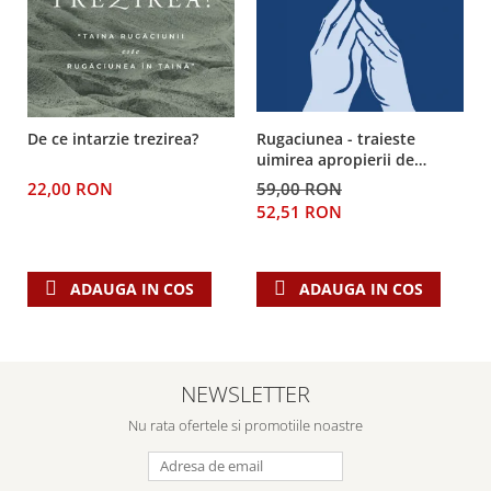
Rugaciunea - traieste
De ce intarzie trezirea?
uimirea apropierii de
Dumnezeu
59,00 RON
22,00 RON
52,51 RON
ADAUGA IN COS
ADAUGA IN COS
NEWSLETTER
Nu rata ofertele si promotiile noastre