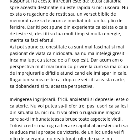
Raspunsul la aceste intrebari este da; totusi calatoria
spre aceasta destinatie nu este rapida si nici usoara. Nu
exista o rugaciune de rostit sau un verset biblic de
memorat care sa te arunce imediat intr-un loc plin de
fericire. Dar iti pot spune din experienta ca exista o cale
de iesire si, desi iti va lua mult timp si multa energie,
merita sa faci efortul.
Azi pot spune cu onestitate ca sunt mai fascinat si mai
pasionat de viata ca niciodata. Sa nu ma intelegi gresit --
inca ma lupt cu starea de a fi coplesit. Dar acum am o
perspectiva mult mai buna cu privire la cum sa ma ocup
de imprejurarile dificile atunci cand ele imi apar in cale.
Rugaciunea mea este ca, dupa ce vei citi aceasta carte,
sa dobandesti si tu aceasta perspectiva.
Invingerea ingrijorarii, fricii, anxietatii si depresiei este o
calatorie. Nu voi putea sa-ti ofer trei pasi usori ca sa iesi
din situatia ta, nici nu-ti voi oferi o rugaciune magica
care sa-ti imbunatateasca brusc toate aspectele vietii.
Totusi cred si ma rog ca fiecare capitol al acestei carti sa
te aduca mai aproape de victorie, de un loc unde vei fi
plin de speranta, nu neajutorat; plin de pace, nu