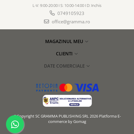
L-V: 9:00-20:00 I S: 10:00-14:00 I D: Inchis
0749105923
office@gramma.ro
MAGAZINUL MEU
CLIENTI
DATE COMERCIALE
©Copyright SC GRAMMA PUBLISHING SRL 2026
Platforma E-
commerce by Gomag