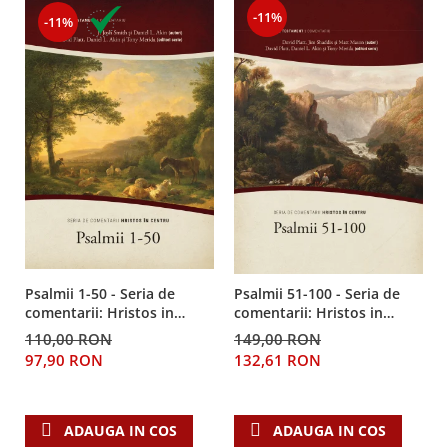
-11%
-11%
Psalmii 1-50 - Seria de
Psalmii 51-100 - Seria de
comentarii: Hristos in
comentarii: Hristos in
centru
centru
110,00 RON
149,00 RON
97,90 RON
132,61 RON
ADAUGA IN COS
ADAUGA IN COS