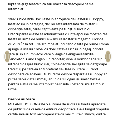
luptă să-și găsească fiica sau măcar să descopere ce s-a
Teologie
întâmplat.
A doua venire
1992. Chloe Ridell locuiește în apropiere de Castelul lui Poppy,
Apologetica
lăsat acum în paragină, dar nu este interesată de misterul
Dogmatica
dispariției fetei, care-i captivează pe turiști și localnici.
Preocuparea ei este să administreze cu înțelepciune moștenirea
Istoria Bisericii
lăsată în urmă de bunicii ei – Insula Koster și magazinul lor de
Misiune
dulciuri. Însă totul se schimbă atunci când o fată pe nume Emma
Viata crestina
ajunge la ușa lui Chloe, cu doar câteva lucruri în bagaj, printre
care și un album vechi, care o leagă de enigmele familiei
Contemporaneitate
Pendleton. Când Logan, un reporter, vine la bombonerie și pune
Devotional
întrebări despre bunicul ei, Chloe decide să-l ajute să dezgroape
trecutul, pe care ea ar fi preferat să-l lase în uitare. Curând
Diverse
descoperă că adevărul tulburător despre dispariția lui Poppy ar
Lupta Spirituala
putea salva viața Emmei, iar Chloe și Logan își unesc forțele
Schimbarea caracterului
pentru a afla ce s-a întâmplat pe Insula Koster cu mult timp în
urmă.
Slujire
Suferinta
Despre autoare
MELANIE DOBSON este o autoare de succes și foarte apreciată
Viata din belsug
de public și de casele de editură deopotrivă. De-a lungul timpului,
Viata de zi cu zi
cărțile sale au fost recompensate cu mai multe distincții, dintre