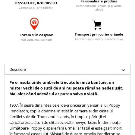
Personalizare produse
0722.423.090, 0749.105.923
Accesorii birou
Instrumente teologice
Tablouri
Personalizăm Bibliile și pixurile
Comanda si prin telefon
alese
Rame foto
Transilvania
Alte studii
Tablouri din lemn
Atlase
Carti postale
Pungi cadou cu versete
Comentarii
Magneti
Transport prin curier oriunde
Livram si in easybox
Puzzle
Dictionare
Fara km suplimentari si alte taxe
Mai usor, mai comod!
Enciclopedii
Sacoșă
Literatura
Semne de carte
Biografii
Set cadou
Descriere
Eseuri
Statuete
Marturii
Pe o insulă unde umbrele trecutului încă bântuie, un
Sticle apa
Romane
mister vechi de o sută de ani nu poate rămâne nedeslușit.
Mai ales când adevărul ar putea salva o viață.
Suport pentru pahar
Meditatii
Tablouri
Pedagogie
1907. În seara dinaintea celei de-a cincea aniversări a lui Poppy
Pendleton, copila doarme liniștită în camera ei din castelul
Tablouri canvas
Poezii
familiei sale din Thousand Islands, în timp ce părinții ei
Termos
sărbătoresc alături de elita societății newyorkeze. În dimineața
Reviste
următoare, Poppy dispare fără urmă, iar tatăl ei este găsit mort
Sanatate
în fumoarul castelului. Sfâșiată de durere, Amelia Pendleton se