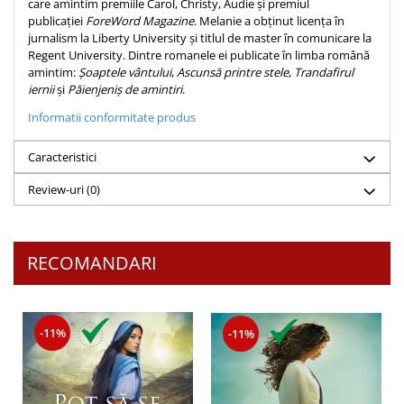
care amintim premiile Carol, Christy, Audie și premiul
Despre afaceri
publicației
ForeWord Magazine
. Melanie a obținut licența în
Dezvoltare personala
jurnalism la Liberty University și titlul de master în comunicare la
Leadership
Regent University. Dintre romanele ei publicate în limba română
amintim:
Șoaptele vântului
,
Ascunsă printre stele
,
Trandafirul
Mediu
iernii
și
Păienjeniș de amintiri
.
Sanatate / nutritie
Informatii conformitate produs
Caracteristici
Review-uri
(0)
RECOMANDARI
-11%
-11%