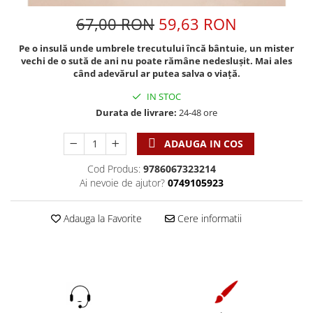
Discipline spirituale
Pix plastic
Tablouri
Viata crestina
67,00 RON
59,63 RON
Rugaciune
Jocuri
Sibiu
Eseuri
Jurnale
Alte suveniruri
Pe o insulă unde umbrele trecutului încă bântuie, un mister
vechi de o sută de ani nu poate rămâne nedeslușit. Mai ales
Familie
Carti postale
Jurnal de Rugaciune
când adevărul ar putea salva o viață.
Barbati
Jurnal
Limba Engleza
IN STOC
Cresterea copiilor
Magneti
Limba Română
Durata de livrare:
24-48 ore
Femei
Suport pahar
Magneti
Relatii
Tablouri
ADAUGA IN COS
Foarte puternici
Sexualitate
Sinaia
Ornament
Cod Produs:
9786067323214
Tineri
Magneti
Pentru birou
Ai nevoie de ajutor?
0749105923
Viata de familie
Suport pahar
Pentru copii
Harfe / Partituri
Timisoara
Obiecte decorative
Adauga la Favorite
Cere informatii
Instrumente pastorale
Alte suveniruri
Oglinda
Consiliere
Carti postale
Pix+Semn de carte
Despre biserica
Jurnale
Portofel
Predici/ Schite de predici
Magneti
Produse din lemn
Resurse studiu biblic
Suport pahar