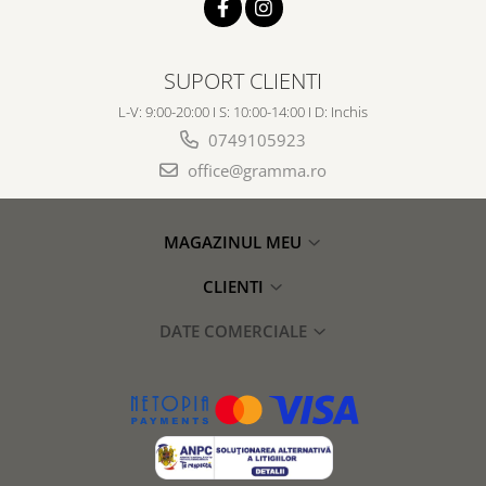
SUPORT CLIENTI
L-V: 9:00-20:00 I S: 10:00-14:00 I D: Inchis
0749105923
office@gramma.ro
MAGAZINUL MEU
CLIENTI
DATE COMERCIALE