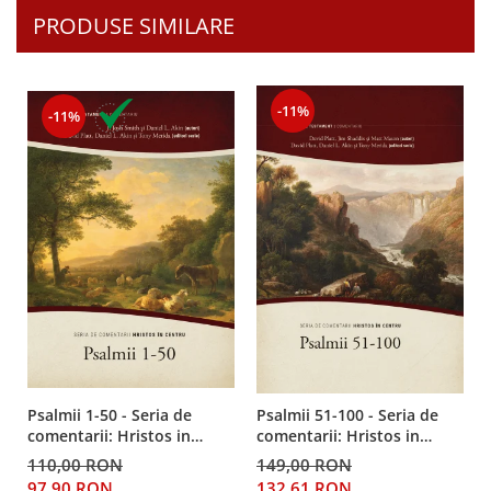
PRODUSE SIMILARE
-11%
-11%
Psalmii 1-50 - Seria de
Psalmii 51-100 - Seria de
comentarii: Hristos in
comentarii: Hristos in
centru
centru
110,00 RON
149,00 RON
97,90 RON
132,61 RON