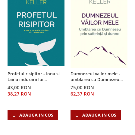
Profetul risipitor - Iona si
Dumnezeul vailor mele -
taina indurarii lui
umblarea cu Dumnezeu
Dumnezeu
prin suferință și durere
43,00 RON
75,00 RON
38,27 RON
62,37 RON
ADAUGA IN COS
ADAUGA IN COS