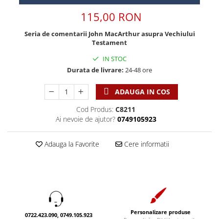
Discipline spirituale
Pix plastic
Tablouri
115,00 RON
Rugaciune
Jocuri
Sibiu
Eseuri
Jurnale
Alte suveniruri
Seria de comentarii John MacArthur asupra Vechiului
Testament
Familie
Carti postale
Jurnal de Rugaciune
Barbati
Jurnal
IN STOC
Limba Engleza
Durata de livrare:
24-48 ore
Cresterea copiilor
Magneti
Limba Română
Femei
Suport pahar
Magneti
ADAUGA IN COS
Relatii
Tablouri
Foarte puternici
Cod Produs:
C8211
Sexualitate
Sinaia
Ornament
Ai nevoie de ajutor?
0749105923
Tineri
Magneti
Pentru birou
Viata de familie
Suport pahar
Pentru copii
Adauga la Favorite
Cere informatii
Harfe / Partituri
Timisoara
Obiecte decorative
Instrumente pastorale
Alte suveniruri
Oglinda
Consiliere
Carti postale
Pix+Semn de carte
Despre biserica
Jurnale
Portofel
Predici/ Schite de predici
Magneti
Produse din lemn
Personalizare produse
0722.423.090, 0749.105.923
Resurse studiu biblic
Suport pahar