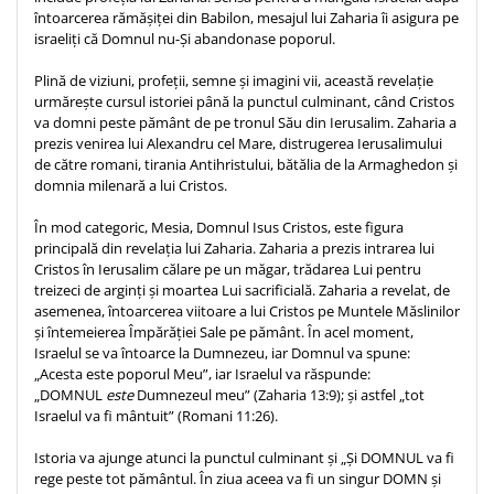
întoarcerea rămășiței din Babilon, mesajul lui Zaharia îi asigura pe
Teologie
israeliți că Domnul nu-Și abandonase poporul.
A doua venire
Plină de viziuni, profeții, semne și imagini vii, această revelație
Apologetica
urmărește cursul istoriei până la punctul culminant, când Cristos
Dogmatica
va domni peste pământ de pe tronul Său din Ierusalim. Zaharia a
prezis venirea lui Alexandru cel Mare, distrugerea Ierusalimului
Istoria Bisericii
de către romani, tirania Antihristului, bătălia de la Armaghedon și
Misiune
domnia milenară a lui Cristos.
Viata crestina
În mod categoric, Mesia, Domnul Isus Cristos, este figura
Contemporaneitate
principală din revelația lui Zaharia. Zaharia a prezis intrarea lui
Devotional
Cristos în Ierusalim călare pe un măgar, trădarea Lui pentru
treizeci de arginți și moartea Lui sacrificială. Zaharia a revelat, de
Diverse
asemenea, întoarcerea viitoare a lui Cristos pe Muntele Măslinilor
Lupta Spirituala
și întemeierea Împărăției Sale pe pământ. În acel moment,
Schimbarea caracterului
Israelul se va întoarce la Dumnezeu, iar Domnul va spune:
„Acesta este poporul Meu”, iar Israelul va răspunde:
Slujire
„DOMNUL
este
Dumnezeul meu” (Zaharia 13:9); și astfel „tot
Suferinta
Israelul va fi mântuit” (Romani 11:26).
Viata din belsug
Istoria va ajunge atunci la punctul culminant și „Și DOMNUL va fi
Viata de zi cu zi
rege peste tot pământul. În ziua aceea va fi un singur DOMN și