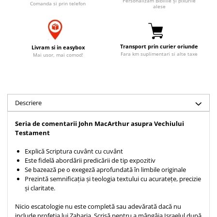
Personalizăm Bibliile și pixurile
Comanda si prin telefon
alese
Accesorii birou
Instrumente teologice
Tablouri
Rame foto
Transilvania
Alte studii
Tablouri din lemn
Atlase
Carti postale
Pungi cadou cu versete
Transport prin curier oriunde
Livram si in easybox
Comentarii
Magneti
Fara km suplimentari si alte taxe
Mai usor, mai comod!
Puzzle
Dictionare
Enciclopedii
Sacoșă
Literatura
Semne de carte
Biografii
Descriere
Set cadou
Eseuri
Statuete
Seria de comentarii John MacArthur asupra Vechiului
Marturii
Testament
Sticle apa
Romane
Suport pentru pahar
Explică Scriptura cuvânt cu cuvânt
Meditatii
Este fidelă abordării predicării de tip expozitiv
Tablouri
Pedagogie
Se bazează pe o exegeză aprofundată în limbile originale
Prezintă semnificația și teologia textului cu acuratețe, precizie
Tablouri canvas
Poezii
și claritate.
Termos
Reviste
Nicio escatologie nu este completă sau adevărată dacă nu
Sanatate
include profeția lui Zaharia. Scrisă pentru a mângâia Israelul după