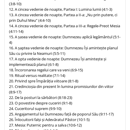
(3:8-10)
12. A cincea vedenie de noapte, Partea I: Lumina lumii (4:1-3)
13. A cincea vedenie de noapte, Partea a II-a: „Nu prin putere, ci
prin Duhul Meu” (4:4-10)
14. A cincea vedenie de noapte, Partea a III-a: Regele-Preot Mesia
(4:11-14)
15. A șasea vedenie de noapte: Dumnezeu aplică legământul (5:1-
4)
16. A șaptea vedenie de noapte: Dumnezeu Își amintește planul
Său cu privire la Neamuri (5:5-11)
17. A opta vedenie de noapte: Dumnezeu Își amintește și
implementează planul (6:1-8)
18. Încoronarea regelui care va veni (6:9-15)
19. Ritual versus realitate (7:1-14)
20. Privind spre Împărăția viitoare (8:1-8)
21. Credincioșia din prezent în lumina promisiunilor din viitor
(8:9-17)
22. De la posturi la sărbători (8:18-23)
23. O povestire despre cuceriri (9:1-8)
24. Cuceritorul suprem (9:9-10)
25. Angajamentul lui Dumnezeu față de poporul Său (9:11-17)
26. Înlocuitorii falși și Adevăratul Păstor (10:1-5)
27. Mesia: Puternic pentru a salva (10:6-12)