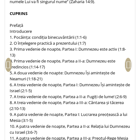
numele Lui va fi singurul nume” (Zaharia 14:9).
Despre afaceri
Dezvoltare personala
CUPRINS
Leadership
Prefață
Mediu
Introducere
Sanatate / nutritie
1. Pocăința: condiția binecuvântării (1:1-6)
2. O înțelegere practică a prezentului (1:7)
3. Prima vedenie de noapte, Partea I: Dumnezeu este activ (1:8-
13)
4. Prima vedenie de noapte, Partea a II-a: Dumnezeu este
credincios (1:14-17)
5. A doua vedenie de noapte: Dumnezeu Își amintește de
Neamuri (1:18-21)
6. A treia vedenie de noapte, Partea I: Dumnezeu Își amintește de
Israel (2:1-5)
7. A treia vedenie de noapte, Partea a II-a: Fugiți de lume! (2:6-9)
8. A treia vedenie de noapte, Partea a III-a: Cântarea și tăcerea
(2:10-13)
9. A patra vedenie de noapte, Partea I: Lucrarea preoțească a lui
Mesia (3:1-5)
10. A patra vedenie de noapte, Partea a II-a: Relația lui Dumnezeu
cu Israel (3:6-7)
11. A patra vedenie de noapte, Partea a III-a: Preotul-Rege Mesia