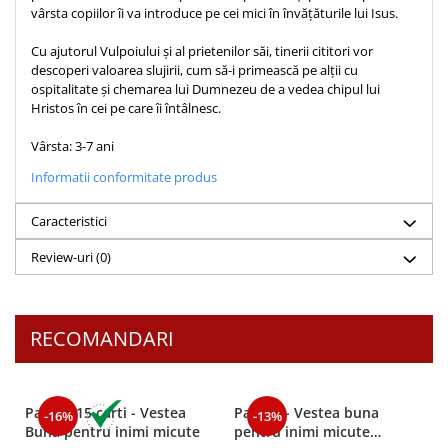
vârsta copiilor îi va introduce pe cei mici în învățăturile lui Isus.
Teologie
Cu ajutorul Vulpoiului și al prietenilor săi, tinerii cititori vor
A doua venire
descoperi valoarea slujirii, cum să-i primească pe alții cu
Apologetica
ospitalitate și chemarea lui Dumnezeu de a vedea chipul lui
Dogmatica
Hristos în cei pe care îi întâlnesc.
Istoria Bisericii
Vârsta: 3-7 ani
Misiune
Informatii conformitate produs
Viata crestina
Contemporaneitate
Caracteristici
Devotional
Review-uri
(0)
Diverse
Lupta Spirituala
Schimbarea caracterului
RECOMANDARI
Slujire
Suferinta
Viata din belsug
Pachet 15 carti - Vestea
Pachet - Vestea buna
-16%
-13%
Viata de zi cu zi
Buna pentru inimi micute
pentru inimi micute