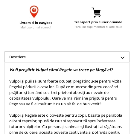
Accesorii birou
Instrumente teologice
Tablouri
Rame foto
Transilvania
Alte studii
Tablouri din lemn
Transport prin curier oriunde
Atlase
Carti postale
Livram si in easybox
Fara km suplimentari si alte taxe
Mai usor, mai comod!
Pungi cadou cu versete
Comentarii
Magneti
Puzzle
Dictionare
Enciclopedii
Sacoșă
Literatura
Semne de carte
Descriere
Biografii
Set cadou
Va fi pregătit Vulpoi când Regele va trece pe lângă el?
Eseuri
Statuete
Marturii
Vulpoi și puii săi sunt foarte ocupați pregătindu-se pentru vizita
Sticle apa
Romane
Regelui pădurii la casa lor. După ce muncesc din greu coacând
prăjituri și turnând suc, trei prieteni obosiți au nevoie de
Suport pentru pahar
Meditatii
ospitalitatea Vulpoiului. Oare va mai rămâne prăjitură pentru
Tablouri
Pedagogie
Rege sau va fi el mulțumit cu un alt fel de bun venit?
Tablouri canvas
Poezii
Vulpoi și Regele este o poveste pentru copii, bazată pe parabola
oilor și caprelor, spusă de Isus și repovestită spre încântarea
Termos
Reviste
tuturor vulpiţelor. Cu personaje animale și ilustrații atrăgătoare,
Sanatate
pline de culoare, această poveste captivantă și potrivită pentru