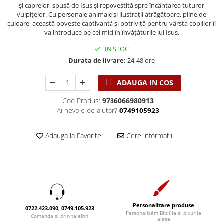
Discipline spirituale
Pix plastic
Tablouri
și caprelor, spusă de Isus și repovestită spre încântarea tuturor
Viata crestina
vulpiţelor. Cu personaje animale și ilustrații atrăgătoare, pline de
Rugaciune
Jocuri
Sibiu
culoare, această poveste captivantă și potrivită pentru vârsta copiilor îi
Eseuri
va introduce pe cei mici în învățăturile lui Isus.
Jurnale
Alte suveniruri
Familie
Carti postale
Jurnal de Rugaciune
IN STOC
Barbati
Jurnal
Durata de livrare:
24-48 ore
Limba Engleza
Cresterea copiilor
Magneti
Limba Română
ADAUGA IN COS
Femei
Suport pahar
Magneti
Relatii
Tablouri
Cod Produs:
9786066980913
Foarte puternici
Ai nevoie de ajutor?
0749105923
Sexualitate
Sinaia
Ornament
Tineri
Magneti
Pentru birou
Adauga la Favorite
Cere informatii
Viata de familie
Suport pahar
Pentru copii
Harfe / Partituri
Timisoara
Obiecte decorative
Instrumente pastorale
Alte suveniruri
Oglinda
Consiliere
Carti postale
Pix+Semn de carte
Despre biserica
Jurnale
Portofel
Personalizare produse
Predici/ Schite de predici
Magneti
0722.423.090, 0749.105.923
Personalizăm Bibliile și pixurile
Produse din lemn
Comanda si prin telefon
alese
Resurse studiu biblic
Suport pahar