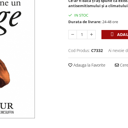
Ce-ar fi dacă ți-aș spune că exi
antisemitismului și a climatulu
IN STOC
Durata de livrare:
24-48 ore
ADAU
Cod Produs:
C7332
Ai nevoie d
Adauga la Favorite
Cere 