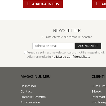
Contemporaneitate
ADAUGA IN COS
AD
Devotional
Diverse
Lupta Spirituala
Schimbarea caracterului
NEWSLETTER
Slujire
Nu rata ofertele si promotiile noastre
Suferinta
Viata din belsug
Viata de zi cu zi
Vreau sa primesc newsletter cu promotiile magazinului.
Afla mai multe in
Politica de Confidentialitate
Despre afaceri
Dezvoltare personala
Leadership
MAGAZINUL MEU
CLIENTI
Mediu
Sanatate / nutritie
Despre noi
Cum Cum
Contact
E-book
Librariile Gramma
Informatii
Puncte cadou
Info trans