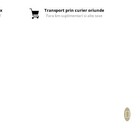
ox
Transport prin curier oriunde
!
Fara km suplimentari si alte taxe