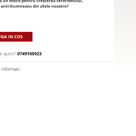
stă un motiv pentru creșterea terorismului,
i anti-Dumnezeu din zilele noastre?
GA IN COS
e ajutor?
0749105923
informatii