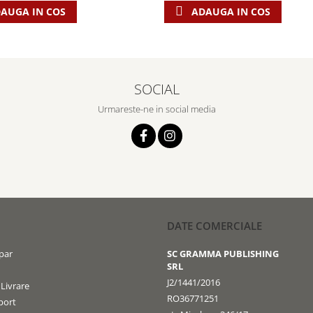
ADAUGA IN COS
AUGA IN COS
SOCIAL
Urmareste-ne in social media
DATE COMERCIALE
par
SC GRAMMA PUBLISHING
SRL
J2/1441/2016
 Livrare
RO36771251
port