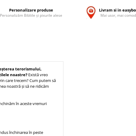
Personalizare produse
Livram si in easyb
Personalizăm Bibliile și pixurile alese
Mai usor, mai comod
reșterea terorismului,
ilele noastre?
Există vreo
 prin care trecem? Cum putem să
mea noastră și să ne ridicăm
închinăm în aceste vremuri
ndus închinarea în peste