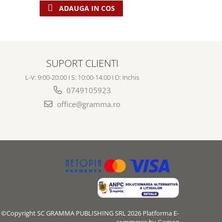
ADAUGA IN COS
ADAU
SUPORT CLIENTI
L-V: 9:00-20:00 I S: 10:00-14:00 I D: Inchis
0749105923
office@gramma.ro
©Copyright SC GRAMMA PUBLISHING SRL 2026
Platforma E-