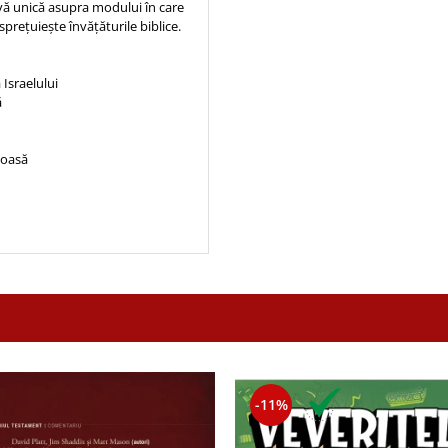
ivă unică asupra modului în care
prețuiește învățăturile biblice.
Israelului
ă
rioasă
-11%