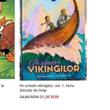
 la
Pe urmele vikingilor, vol. 1. Seria
Generatia 
Dincolo de timp
profetiilor
24,00 RON
21,36 RON
60,00 RO