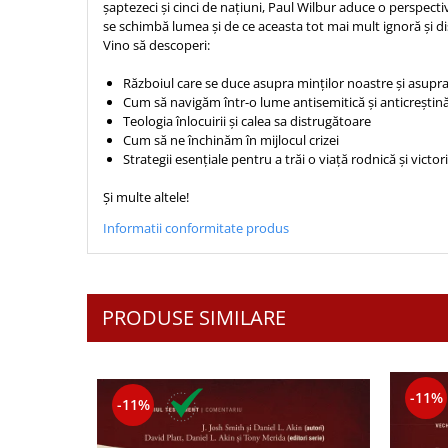
șaptezeci și cinci de națiuni, Paul Wilbur aduce o perspect
Sexualitate
Sinaia
Ornament
se schimbă lumea și de ce aceasta tot mai mult ignoră și dis
Tineri
Vino să descoperi:
Magneti
Pentru birou
Viata de familie
Suport pahar
Pentru copii
Războiul care se duce asupra minților noastre și asupra 
Harfe / Partituri
Timisoara
Obiecte decorative
Cum să navigăm într-o lume antisemitică și anticreștin
Teologia înlocuirii și calea sa distrugătoare
Instrumente pastorale
Alte suveniruri
Oglinda
Cum să ne închinăm în mijlocul crizei
Consiliere
Carti postale
Strategii esențiale pentru a trăi o viață rodnică și victo
Pix+Semn de carte
Despre biserica
Jurnale
Portofel
Și multe altele!
Predici/ Schite de predici
Magneti
Produse din lemn
Informatii conformitate produs
Resurse studiu biblic
Suport pahar
Accesorii birou
Instrumente teologice
Tablouri
Rame foto
Transilvania
Alte studii
Tablouri din lemn
PRODUSE SIMILARE
Atlase
Carti postale
Pungi cadou cu versete
Comentarii
Magneti
Puzzle
Dictionare
Enciclopedii
Sacoșă
-11%
-11%
Literatura
Semne de carte