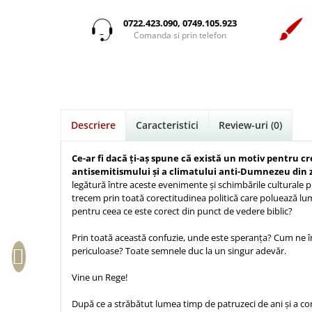
Istorie
Suport Pahar
Copii
Povesti care spun adevarul
Medii
Psihologie
Cluj-Napoca
0722.423.090, 0749.105.923
Mici
Cutie cu versete
Puiul Istet
Comanda si prin telefon
Filosofie
Iasi
Noul Testament
Display foto
R. C. Sproul
Alte studii
Oradea
Pentru adolescenti
Emblema auto
Romane
Critica de arta
Alte suveniruri
Pentru femei
Felicitare
cultura generala
Timothy Keller
Carti postale
Psihologie practica
Husă Biblie
Vestea buna pentru inimi micute
Jurnale
Descriere
Caracteristici
Review-uri
(0)
Stiinta
Instrumente de scris
Veveritele de la Marea Moarta
Magneti
Devotional zilnic
Pix metalic
Suport pahar
Viata crestina
Ce-ar fi dacă ți-aș spune că există un motiv pentru c
Discipline spirituale
antisemitismului și a climatului anti-Dumnezeu din z
Pix plastic
Tablouri
legătură între aceste evenimente și schimbările culturale
Rugaciune
Jocuri
Sibiu
trecem prin toată corectitudinea politică care poluează lu
Eseuri
pentru ceea ce este corect din punct de vedere biblic?
Jurnale
Alte suveniruri
Familie
Carti postale
Jurnal de Rugaciune
Prin toată această confuzie, unde este speranța? Cum ne 
Barbati
Jurnal
periculoase? Toate semnele duc la un singur adevăr.
Limba Engleza
Cresterea copiilor
Magneti
Limba Română
Vine un Rege!
Femei
Suport pahar
Magneti
După ce a străbătut lumea timp de patruzeci de ani și a co
Relatii
Tablouri
Foarte puternici