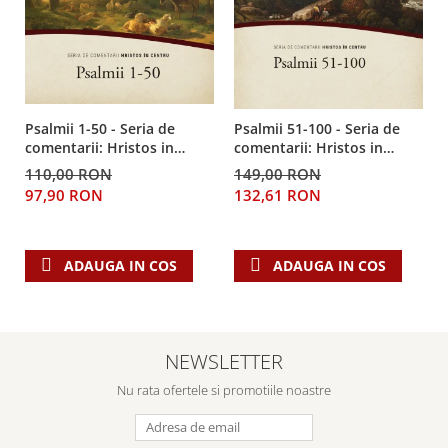
Psalmii 1-50 - Seria de
Psalmii 51-100 - Seria de
comentarii: Hristos in
comentarii: Hristos in
centru
centru
110,00 RON
149,00 RON
97,90 RON
132,61 RON
ADAUGA IN COS
ADAUGA IN COS
NEWSLETTER
Nu rata ofertele si promotiile noastre