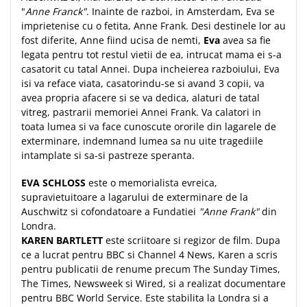
"
Anne Franck"
. Inainte de razboi, in Amsterdam, Eva se
Teologie
imprietenise cu o fetita, Anne Frank. Desi destinele lor au
A doua venire
fost diferite, Anne fiind ucisa de nemti,
Eva
avea sa fie
legata pentru tot restul vietii de ea, intrucat mama ei s-a
Apologetica
casatorit cu tatal Annei. Dupa incheierea razboiului, Eva
Dogmatica
isi va reface viata, casatorindu-se si avand 3 copii, va
Istoria Bisericii
avea propria afacere si se va dedica, alaturi de tatal
Misiune
vitreg, pastrarii memoriei Annei Frank. Va calatori in
Viata crestina
toata lumea si va face cunoscute ororile din lagarele de
exterminare, indemnand lumea sa nu uite tragediile
Contemporaneitate
intamplate si sa-si pastreze speranta.
Devotional
EVA SCHLOSS
este o memorialista evreica,
Diverse
supravietuitoare a lagarului de exterminare de la
Lupta Spirituala
Auschwitz si cofondatoare a Fundatiei
"Anne Frank"
din
Schimbarea caracterului
Londra.
Slujire
KAREN BARTLETT
este scriitoare si regizor de film. Dupa
Suferinta
ce a lucrat pentru BBC si Channel 4 News, Karen a scris
pentru publicatii de renume precum The Sunday Times,
Viata din belsug
The Times, Newsweek si Wired, si a realizat documentare
Viata de zi cu zi
pentru BBC World Service. Este stabilita la Londra si a