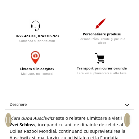
Accesorii birou
Instrumente teologice
Tablouri
Rame foto
Transilvania
Alte studii
Tablouri din lemn
Atlase
Carti postale
Pungi cadou cu versete
Comentarii
Magneti
Personalizare produse
0722.423.090, 0749.105.923
Puzzle
Personalizăm Bibliile și pixurile
Dictionare
Comanda si prin telefon
alese
Enciclopedii
Sacoșă
Literatura
Semne de carte
Biografii
Set cadou
Transport prin curier oriunde
Livram si in easybox
Fara km suplimentari si alte taxe
Eseuri
Mai usor, mai comod!
Statuete
Marturii
Sticle apa
Romane
Suport pentru pahar
Meditatii
Descriere
Tablouri
Pedagogie
Tablouri canvas
Poezii
Viata dupa Auschwitz
este o relatare uimitoare a vietii
Evei Schloss
, incepand cu anii de dinainte de cel de-al
Termos
Reviste
Doilea Razboi Mondial, continuand cu supravietuirea la
Sanatate
Auschwitz si, mai tarziu, cu activitatea ei la Fundatia