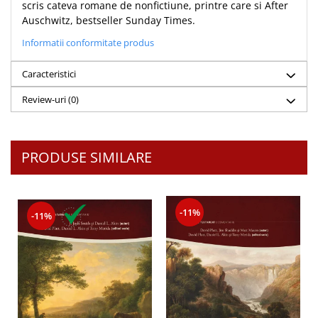
Despre afaceri
scris cateva romane de nonfictiune, printre care si After
Auschwitz, bestseller Sunday Times.
Dezvoltare personala
Leadership
Informatii conformitate produs
Mediu
Caracteristici
Sanatate / nutritie
Review-uri
(0)
PRODUSE SIMILARE
-11%
-11%