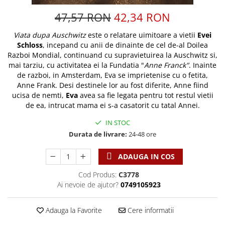
Discipline spirituale
Pix plastic
Tablouri
Viata crestina
47,57 RON
42,34 RON
Rugaciune
Jocuri
Sibiu
Eseuri
Jurnale
Alte suveniruri
Viata dupa Auschwitz
este o relatare uimitoare a vietii
Evei
Familie
Schloss
, incepand cu anii de dinainte de cel de-al Doilea
Carti postale
Jurnal de Rugaciune
Razboi Mondial, continuand cu supravietuirea la Auschwitz si,
Barbati
Jurnal
Limba Engleza
mai tarziu, cu activitatea ei la Fundatia "
Anne Franck"
. Inainte
Cresterea copiilor
Magneti
Limba Română
de razboi, in Amsterdam, Eva se imprietenise cu o fetita,
Anne Frank. Desi destinele lor au fost diferite, Anne fiind
Femei
Suport pahar
Magneti
ucisa de nemti,
Eva
avea sa fie legata pentru tot restul vietii
Relatii
Tablouri
Foarte puternici
de ea, intrucat mama ei s-a casatorit cu tatal Annei.
Sexualitate
Sinaia
Ornament
IN STOC
Tineri
Magneti
Pentru birou
Durata de livrare:
24-48 ore
Viata de familie
Suport pahar
Pentru copii
Harfe / Partituri
Timisoara
Obiecte decorative
ADAUGA IN COS
Instrumente pastorale
Alte suveniruri
Oglinda
Cod Produs:
C3778
Consiliere
Carti postale
Ai nevoie de ajutor?
0749105923
Pix+Semn de carte
Despre biserica
Jurnale
Portofel
Predici/ Schite de predici
Magneti
Adauga la Favorite
Cere informatii
Produse din lemn
Resurse studiu biblic
Suport pahar