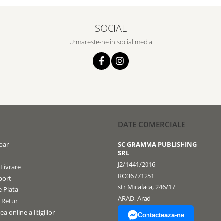
SOCIAL
Urmareste-ne in social media
DATE COMERCIALE
par
SC GRAMMA PUBLISHING
SRL
J2/1441/2016
 Livrare
RO36771251
port
str Micalaca, 246/17
 Plata
ARAD, Arad
e Retur
a online a litigiilor
Contacteaza-ne