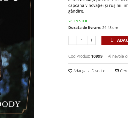
capcana vinovăției și rușinii, i
gândire.
IN STOC
Durata de livrare:
24-48 ore
ADAU
Cod Produs:
10999
Ai nevoie d
Adauga la Favorite
Cere 