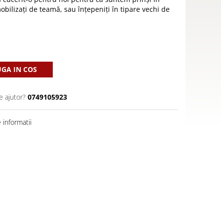
mobilizați de teamă, sau înțepeniți în tipare vechi de
GA IN COS
e ajutor?
0749105923
informatii