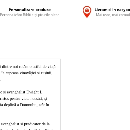
Personalizare produse
Livram si in easyb
Personalizăm Bibliile și pixurile alese
Mai usor, mai comod
 dintre noi ratăm o astfel de viață
 în capcana vinovăției și rușinii,
e.
ic și evanghelist Dwight L.
stos pentru viața noastră, și
ria deplină a Domnului, atât în
evanghelist și predicator de la