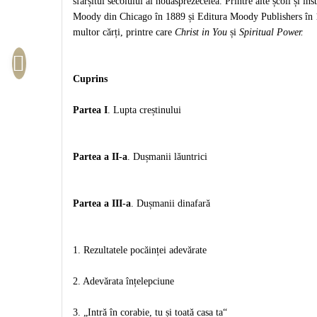
sfârșitul secolului al nouăsprezecelea. Printre alte școli și inst
Sexualitate
Sinaia
Ornament
Moody din Chicago în 1889 și Editura Moody Publishers în 1
Tineri
Magneti
multor cărți, printre care
Christ in You
și
Spiritual Power.
Pentru birou
Viata de familie
Suport pahar
Pentru copii
Harfe / Partituri
Timisoara
Obiecte decorative
Cuprins
Instrumente pastorale
Alte suveniruri
Oglinda
Consiliere
Carti postale
Partea I
. Lupta creștinului
Pix+Semn de carte
Despre biserica
Jurnale
Portofel
Predici/ Schite de predici
Magneti
Partea a II-a
. Dușmanii lăuntrici 
Produse din lemn
Resurse studiu biblic
Suport pahar
Accesorii birou
Instrumente teologice
Tablouri
Rame foto
Transilvania
Partea a III-a
. Dușmanii dinafară  
Alte studii
Tablouri din lemn
Atlase
Carti postale
Pungi cadou cu versete
Comentarii
Magneti
1. Rezultatele pocăinței adevărate     
Puzzle
Dictionare
Enciclopedii
Sacoșă
2. Adevărata înțelepciune     
Literatura
Semne de carte
3. „Intră în corabie, tu și toată casa ta“     