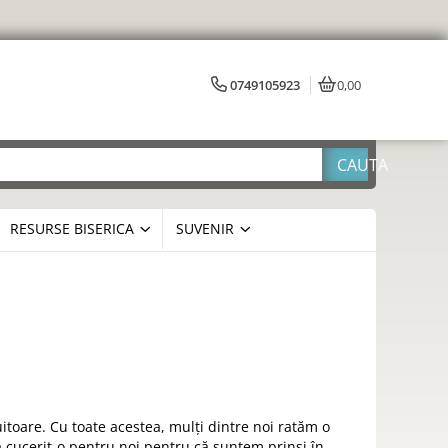
0749105923
0,00
RESURSE BISERICA
SUVENIR
uitoare. Cu toate acestea, mulți dintre noi ratăm o
 a cucerit-o pentru noi pentru că suntem prinși în