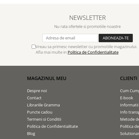
NEWSLETTER
Nu rata ofertele si promotiile noastre
Vreau sa primesc newsletter cu promotiile magazinului.
Afla mai multe in
Politica de Confidentialitate
MAGAZINUL MEU
CLIENTI
Despre noi
Cum Cum
Contact
E-book
Librariile Gramma
Informatii
Puncte cadou
Info trans
Termeni si Conditii
Metode de
Politica de Confidentialitate
Politica d
Blog
Solutionare