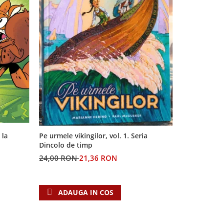
 la
Pe urmele vikingilor, vol. 1. Seria
Generatia 
Dincolo de timp
profetiilor
24,00 RON
21,36 RON
60,00 RO
ADAUGA IN COS
ADAU