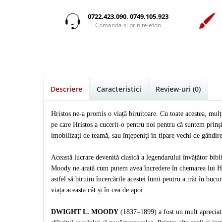
Istorie
Suport Pahar
Copii
Pentru predicatori
Mari
Psihologie
Cluj-Napoca
0722.423.090, 0749.105.923
Cutie cu versete
Povesti care spun adevarul
Medii
Comanda si prin telefon
Filosofie
Iasi
Mici
Display foto
Puiul Istet
Alte studii
Oradea
Noul Testament
Emblema auto
R. C. Sproul
Critica de arta
Alte suveniruri
Pentru adolescenti
Felicitare
cultura generala
Romane
Carti postale
Pentru femei
Psihologie practica
Husă Biblie
Timothy Keller
Jurnale
Descriere
Caracteristici
Review-uri
(0)
Stiinta
Instrumente de scris
Vestea buna pentru inimi micute
Magneti
Devotional zilnic
Pix metalic
Suport pahar
Veveritele de la Marea Moarta
Hristos ne-a promis o viață biruitoare. Cu toate acestea, mulți
Discipline spirituale
Pix plastic
Tablouri
pe care Hristos a cucerit-o pentru noi pentru că suntem prinși
Viata crestina
Rugaciune
Jocuri
imobilizați de teamă, sau înțepeniți în tipare vechi de gândir
Sibiu
Eseuri
Jurnale
Alte suveniruri
Această lucrare devenită clasică a legendarului învățător bibl
Familie
Carti postale
Jurnal de Rugaciune
Moody ne arată cum putem avea încredere în chemarea lui Hri
Barbati
Jurnal
Limba Engleza
astfel să biruim încercările acestei lumi pentru a trăi în bucu
viața aceasta cât și în cea de apoi.
Cresterea copiilor
Magneti
Limba Română
Femei
Suport pahar
Magneti
DWIGHT L. MOODY
(1837–1899) a fost un mult apreciat 
Relatii
Tablouri
Foarte puternici