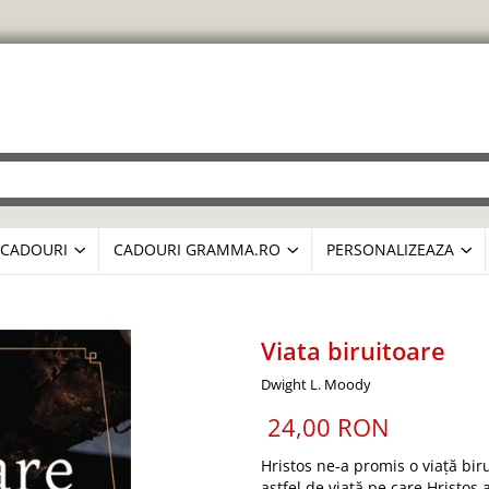
CADOURI
CADOURI GRAMMA.RO
PERSONALIZEAZA
Viata biruitoare
Dwight L. Moody
24,00 RON
Hristos ne-a promis o viață bir
astfel de viață pe care Hristos