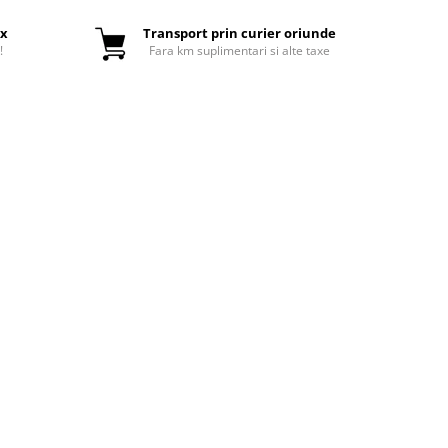
ox
Transport prin curier oriunde
!
Fara km suplimentari si alte taxe