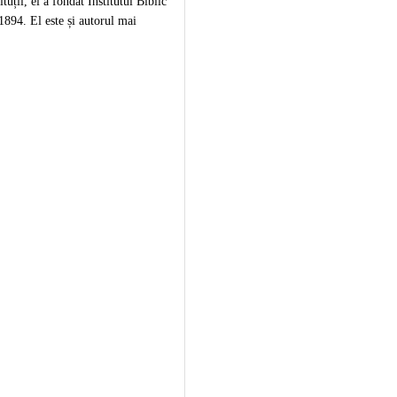
ituții, el a fondat Institutul Biblic
894. El este și autorul mai