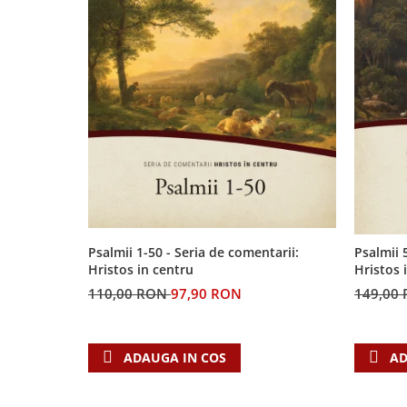
Contemporaneitate
Devotional
Diverse
Lupta Spirituala
Schimbarea caracterului
Slujire
Suferinta
Viata din belsug
Viata de zi cu zi
Despre afaceri
Dezvoltare personala
Psalmii 1-50 - Seria de comentarii:
Psalmii 
Hristos in centru
Hristos 
Leadership
110,00 RON
97,90 RON
149,00
Mediu
Sanatate / nutritie
ADAUGA IN COS
AD