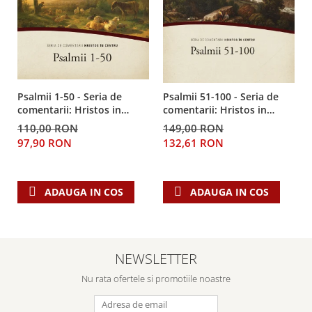
Despre afaceri
Dezvoltare personala
Leadership
Mediu
Sanatate / nutritie
Psalmii 1-50 - Seria de
Psalmii 51-100 - Seria de
comentarii: Hristos in
comentarii: Hristos in
centru
centru
110,00 RON
149,00 RON
97,90 RON
132,61 RON
ADAUGA IN COS
ADAUGA IN COS
NEWSLETTER
Nu rata ofertele si promotiile noastre