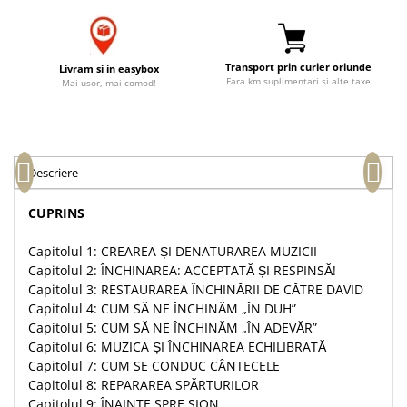
Accesorii birou
Instrumente teologice
Tablouri
Rame foto
Transilvania
Alte studii
Tablouri din lemn
Transport prin curier oriunde
Atlase
Carti postale
Livram si in easybox
Fara km suplimentari si alte taxe
Mai usor, mai comod!
Pungi cadou cu versete
Comentarii
Magneti
Puzzle
Dictionare
Enciclopedii
Sacoșă
Literatura
Semne de carte
Descriere
Biografii
Set cadou
CUPRINS
Eseuri
Statuete
Marturii
Capitolul 1: CREAREA ȘI DENATURAREA MUZICII
Sticle apa
Romane
Capitolul 2: ÎNCHINAREA: ACCEPTATĂ ȘI RESPINSĂ!
Suport pentru pahar
Meditatii
Capitolul 3: RESTAURAREA ÎNCHINĂRII DE CĂTRE DAVID
Capitolul 4: CUM SĂ NE ÎNCHINĂM „ÎN DUH”
Tablouri
Pedagogie
Capitolul 5: CUM SĂ NE ÎNCHINĂM „ÎN ADEVĂR”
Tablouri canvas
Poezii
Capitolul 6: MUZICA ȘI ÎNCHINAREA ECHILIBRATĂ
Capitolul 7: CUM SE CONDUC CÂNTECELE
Termos
Reviste
Capitolul 8: REPARAREA SPĂRTURILOR
Sanatate
Capitolul 9: ÎNAINTE SPRE SION