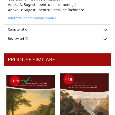
Anexa A: Sugestii pentru instrumentişti
Teologie
Anexa B: Sugestii pentru liderii de închinare
A doua venire
Informatii conformitate produs
Apologetica
Dogmatica
Caracteristici
Istoria Bisericii
Review-uri
(0)
Misiune
Viata crestina
Contemporaneitate
PRODUSE SIMILARE
Devotional
Diverse
Lupta Spirituala
-11%
-11%
Schimbarea caracterului
Slujire
Suferinta
Viata din belsug
Viata de zi cu zi