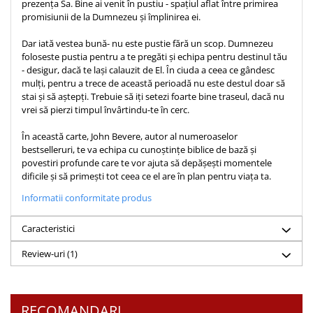
prezența Sa. Bine ai venit în pustiu - spațiul aflat între primirea
Teologie
promisiunii de la Dumnezeu și împlinirea ei.
A doua venire
Dar iată vestea bună- nu este pustie fără un scop. Dumnezeu
Apologetica
foloseste pustia pentru a te pregăti și echipa pentru destinul tău
- desigur, dacă te lași calauzit de El. În ciuda a ceea ce gândesc
Dogmatica
mulți, pentru a trece de această perioadă nu este destul doar să
Istoria Bisericii
stai și să aștepți. Trebuie să iți setezi foarte bine traseul, dacă nu
vrei să pierzi timpul învârtindu-te în cerc.
Misiune
Viata crestina
În această carte, John Bevere, autor al numeroaselor
bestselleruri, te va echipa cu cunoștințe biblice de bază și
Contemporaneitate
povestiri profunde care te vor ajuta să depășești momentele
Devotional
dificile și să primești tot ceea ce el are în plan pentru viața ta.
Diverse
Informatii conformitate produs
Lupta Spirituala
Schimbarea caracterului
Caracteristici
Slujire
Review-uri
(1)
Suferinta
Viata din belsug
Viata de zi cu zi
RECOMANDARI