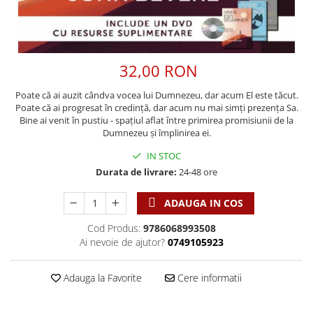
Discipline spirituale
Pix plastic
Tablouri
Viata crestina
Rugaciune
Jocuri
Sibiu
Eseuri
Jurnale
Alte suveniruri
Familie
Carti postale
32,00 RON
Jurnal de Rugaciune
Barbati
Jurnal
Limba Engleza
Poate că ai auzit cândva vocea lui Dumnezeu, dar acum El este tăcut.
Cresterea copiilor
Magneti
Limba Română
Poate că ai progresat în credință, dar acum nu mai simți prezența Sa.
Femei
Suport pahar
Bine ai venit în pustiu - spațiul aflat între primirea promisiunii de la
Magneti
Dumnezeu și împlinirea ei.
Relatii
Tablouri
Foarte puternici
IN STOC
Sexualitate
Sinaia
Ornament
Durata de livrare:
24-48 ore
Tineri
Magneti
Pentru birou
Viata de familie
Suport pahar
Pentru copii
ADAUGA IN COS
Harfe / Partituri
Timisoara
Obiecte decorative
Cod Produs:
9786068993508
Instrumente pastorale
Alte suveniruri
Oglinda
Ai nevoie de ajutor?
0749105923
Consiliere
Carti postale
Pix+Semn de carte
Despre biserica
Jurnale
Adauga la Favorite
Cere informatii
Portofel
Predici/ Schite de predici
Magneti
Produse din lemn
Resurse studiu biblic
Suport pahar