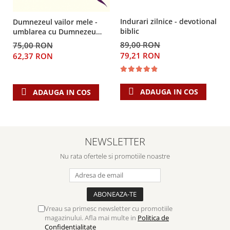
Indurari zilnice - devotional
Dumnezeul vailor mele -
biblic
umblarea cu Dumnezeu
prin suferință și durere
89,00 RON
75,00 RON
79,21 RON
62,37 RON
ADAUGA IN COS
ADAUGA IN COS
NEWSLETTER
Nu rata ofertele si promotiile noastre
Vreau sa primesc newsletter cu promotiile
magazinului. Afla mai multe in
Politica de
Confidentialitate