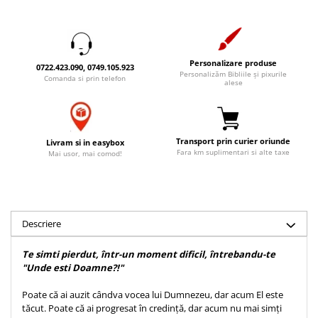
Accesorii birou
Instrumente teologice
Tablouri
Rame foto
Transilvania
Alte studii
Tablouri din lemn
Atlase
Carti postale
Personalizare produse
Pungi cadou cu versete
0722.423.090, 0749.105.923
Comentarii
Magneti
Personalizăm Bibliile și pixurile
Comanda si prin telefon
alese
Puzzle
Dictionare
Enciclopedii
Sacoșă
Literatura
Semne de carte
Transport prin curier oriunde
Livram si in easybox
Biografii
Fara km suplimentari si alte taxe
Mai usor, mai comod!
Set cadou
Eseuri
Statuete
Marturii
Sticle apa
Romane
Suport pentru pahar
Descriere
Meditatii
Tablouri
Pedagogie
Te simti pierdut, într-un moment dificil, întrebandu-te
Tablouri canvas
"Unde esti Doamne?!"
Poezii
Termos
Reviste
Poate că ai auzit cândva vocea lui Dumnezeu, dar acum El este
tăcut. Poate că ai progresat în credință, dar acum nu mai simți
Sanatate