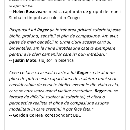
scape de ea.
-- Helen Roseveare
, medic, capturata de grupul de rebeli
Simba in timpul rascoalei din Congo
Raspunsul lui
Roger
(la intrebarea privind suferinta) este
biblic, profund, sensibil si plin de compasiune. Am avut
parte de mari beneficii in urma citirii acestei carti si,
bineinteles, am la mine intotdeauna cateva exemplare
pentru a le oferi oamenilor care isi pun intrebari."
-- Justin Mote
, slujitor in biserica
Ceea ce face ca aceasta carte a lui
Roger
sa fie atat de
plina de putere este capacitatea de a alatura unei serii
considerabile de versete biblice exemple din viata reala,
care se adreseaza astazi vietilor crestinilor.
Roger
nu se
fereste de dificilul subiect al suferintei, ci ofera o
perspectiva realista si plina de compasiune asupra
modalitatii in care crestinii ii pot face fata."
-- Gordon Corera
, corespondent BBC