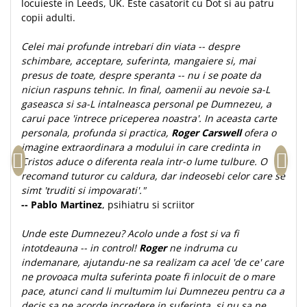
locuieste in Leeds, UK. Este casatorit cu Dot si au patru
copii adulti.
Celei mai profunde intrebari din viata -- despre
schimbare, acceptare, suferinta, mangaiere si, mai
presus de toate, despre speranta -- nu i se poate da
niciun raspuns tehnic. In final, oamenii au nevoie sa-L
gaseasca si sa-L intalneasca personal pe Dumnezeu, a
carui pace 'intrece priceperea noastra'. In aceasta carte
personala, profunda si practica,
Roger Carswell
ofera o
imagine extraordinara a modului in care credinta in
Cristos aduce o diferenta reala intr-o lume tulbure. O
recomand tuturor cu caldura, dar indeosebi celor care se
simt 'truditi si impovarati'."
-- Pablo Martinez
, psihiatru si scriitor
Unde este Dumnezeu? Acolo unde a fost si va fi
intotdeauna -- in control!
Roger
ne indruma cu
indemanare, ajutandu-ne sa realizam ca acel 'de ce' care
ne provoaca multa suferinta poate fi inlocuit de o mare
pace, atunci cand li multumim lui Dumnezeu pentru ca a
decis sa ne acorde incredere in suferinta, si nu sa ne