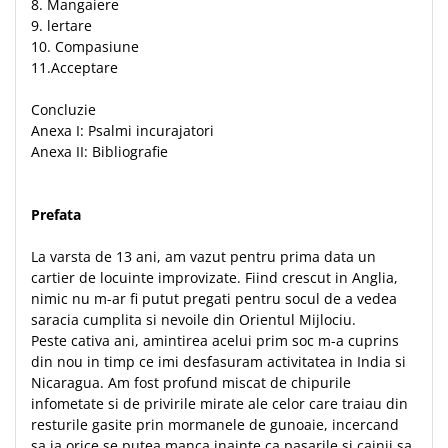
8. Mangaiere
9. lertare
10. Compasiune
11.Acceptare
Concluzie
Anexa I: Psalmi incurajatori
Anexa II: Bibliografie
Prefata
La varsta de 13 ani, am vazut pentru prima data un
cartier de locuinte improvizate. Fiind crescut in Anglia,
nimic nu m-ar fi putut pregati pentru socul de a vedea
saracia cumplita si nevoile din Orientul Mijlociu.
Peste cativa ani, amintirea acelui prim soc m-a cuprins
din nou in timp ce imi desfasuram activitatea in India si
Nicaragua. Am fost profund miscat de chipurile
infometate si de privirile mirate ale celor care traiau din
resturile gasite prin mormanele de gunoaie, incercand
sa ia orice se putea manca inainte ca pasarile si cainii sa