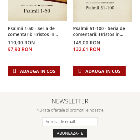
Psalmii 1-50 - Seria de
Psalmii 51-100 - Seria de
comentarii: Hristos in
comentarii: Hristos in
centru
centru
110,00 RON
149,00 RON
97,90 RON
132,61 RON
ADAUGA IN COS
ADAUGA IN COS
NEWSLETTER
Nu rata ofertele si promotiile noastre