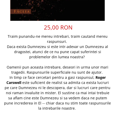
Discipline spirituale
Pix plastic
Tablouri
Viata crestina
Rugaciune
Jocuri
Sibiu
Eseuri
Jurnale
Alte suveniruri
Familie
Carti postale
Jurnal de Rugaciune
25,00 RON
Barbati
Jurnal
Limba Engleza
Traim punandu-ne mereu intrebari, traim cautand mereu
Cresterea copiilor
Magneti
Limba Română
raspunsuri.
Femei
Suport pahar
Magneti
Daca exista Dumnezeu si este intr-adevar un Dumnezeu al
Relatii
Tablouri
dragostei, atunci de ce nu pune capat suferintei si
Foarte puternici
problemelor din lumea noastra?
Sexualitate
Sinaia
Ornament
Tineri
Magneti
Pentru birou
Oamenii pun aceasta intrebare, deseori in urma unor mari
Viata de familie
Suport pahar
tragedii. Raspunsurile superficiale nu sunt de ajutor.
Pentru copii
In timp ce face cercetari pentru a gasi raspunsul,
Roger
Harfe / Partituri
Timisoara
Obiecte decorative
Carswell
este suficient de realist sa admita ca exista lucruri
Instrumente pastorale
Alte suveniruri
Oglinda
pe care Dumnezeu ni le descopera, dar si lucruri care pentru
noi raman invaluite in mister. El sustine ca mai intai trebuie
Consiliere
Carti postale
Pix+Semn de carte
sa aflam cine este Dumnezeu si sa vedem daca ne putem
Despre biserica
Jurnale
pune increderea in El -- chiar daca nu stim toate raspunsurile
Portofel
Predici/ Schite de predici
Magneti
la intrebarile noastre.
Produse din lemn
Resurse studiu biblic
Suport pahar