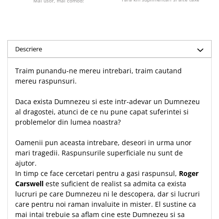
Mai usor, mai comod!
Teologie
A doua venire
Apologetica
Descriere
Dogmatica
Istoria Bisericii
Traim punandu-ne mereu intrebari, traim cautand
Misiune
mereu raspunsuri.
Viata crestina
Daca exista Dumnezeu si este intr-adevar un Dumnezeu
Contemporaneitate
al dragostei, atunci de ce nu pune capat suferintei si
Devotional
problemelor din lumea noastra?
Diverse
Oamenii pun aceasta intrebare, deseori in urma unor
Lupta Spirituala
mari tragedii. Raspunsurile superficiale nu sunt de
Schimbarea caracterului
ajutor.
Slujire
In timp ce face cercetari pentru a gasi raspunsul,
Roger
Suferinta
Carswell
este suficient de realist sa admita ca exista
lucruri pe care Dumnezeu ni le descopera, dar si lucruri
Viata din belsug
care pentru noi raman invaluite in mister. El sustine ca
Viata de zi cu zi
mai intai trebuie sa aflam cine este Dumnezeu si sa