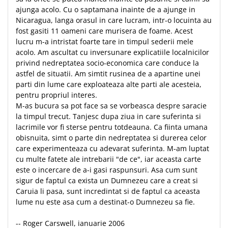
ajunga acolo. Cu o saptamana inainte de a ajunge in
Nicaragua, langa orasul in care lucram, intr-o locuinta au
fost gasiti 11 oameni care murisera de foame. Acest
lucru m-a intristat foarte tare in timpul sederii mele
acolo. Am ascultat cu inversunare explicatiile localnicilor
privind nedreptatea socio-economica care conduce la
astfel de situatii. Am simtit rusinea de a apartine unei
parti din lume care exploateaza alte parti ale acesteia,
pentru propriul interes.
M-as bucura sa pot face sa se vorbeasca despre saracie
la timpul trecut. Tanjesc dupa ziua in care suferinta si
lacrimile vor fi sterse pentru totdeauna. Ca fiinta umana
obisnuita, simt o parte din nedreptatea si durerea celor
care experimenteaza cu adevarat suferinta. M-am luptat
cu multe fatete ale intrebarii "de ce", iar aceasta carte
este o incercare de a-i gasi raspunsuri. Asa cum sunt
sigur de faptul ca exista un Dumnezeu care a creat si
Caruia li pasa, sunt incredintat si de faptul ca aceasta
lume nu este asa cum a destinat-o Dumnezeu sa fie.
-- Roger Carswell, ianuarie 2006