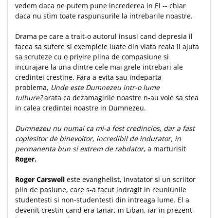
Despre afaceri
vedem daca ne putem pune increderea in El -- chiar
Dezvoltare personala
daca nu stim toate raspunsurile la intrebarile noastre.
Leadership
Drama pe care a trait-o autorul insusi cand depresia il
Mediu
facea sa sufere si exemplele luate din viata reala il ajuta
Sanatate / nutritie
sa scruteze cu o privire plina de compasiune si
incurajare la una dintre cele mai grele intrebari ale
credintei crestine. Fara a evita sau indeparta
problema,
Unde este Dumnezeu intr-o lume
tulbure?
arata ca dezamagirile noastre n-au voie sa stea
in calea credintei noastre in Dumnezeu.
Dumnezeu nu numai ca mi-a fost credincios, dar a fast
coplesitor de binevoitor, incredibil de indurator, in
permanenta bun si extrem de rabdator
, a marturisit
Roger.
Roger Carswell
este evanghelist, invatator si un scriitor
plin de pasiune, care s-a facut indragit in reuniunile
studentesti si non-studentesti din intreaga lume. El a
devenit crestin cand era tanar, in Liban, iar in prezent