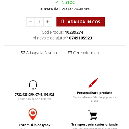
IN STOC
Accesorii birou
Instrumente teologice
Tablouri
Durata de livrare:
24-48 ore
Rame foto
Transilvania
Alte studii
Tablouri din lemn
ADAUGA IN COS
Atlase
Carti postale
Pungi cadou cu versete
Comentarii
Magneti
Cod Produs:
10239274
Puzzle
Dictionare
Ai nevoie de ajutor?
0749105923
Enciclopedii
Sacoșă
Literatura
Adauga la Favorite
Cere informatii
Semne de carte
Biografii
Set cadou
Eseuri
Statuete
Marturii
Sticle apa
Romane
Suport pentru pahar
Meditatii
Personalizare produse
0722.423.090, 0749.105.923
Personalizăm Bibliile și pixurile
Tablouri
Comanda si prin telefon
Pedagogie
alese
Tablouri canvas
Poezii
Termos
Reviste
Transport prin curier oriunde
Livram si in easybox
Sanatate
Fara km suplimentari si alte taxe