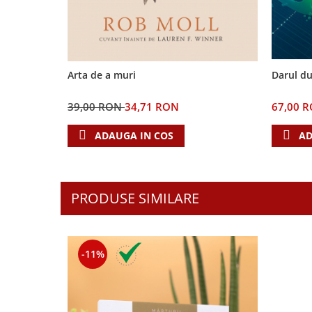
Biografii
Set cadou
Eseuri
Statuete
Marturii
Sticle apa
Romane
Suport pentru pahar
Darul du
Arta de a muri
Meditatii
Tablouri
Pedagogie
67,00 
39,00 RON
34,71 RON
Tablouri canvas
Poezii
AD
ADAUGA IN COS
Termos
Reviste
Sanatate
Teologie
PRODUSE SIMILARE
A doua venire
Apologetica
Dogmatica
-11%
Istoria Bisericii
Misiune
Viata crestina