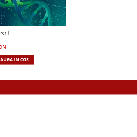
rerii
RON
AUGA IN COS