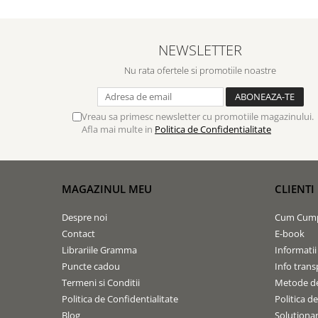
NEWSLETTER
Nu rata ofertele si promotiile noastre
Vreau sa primesc newsletter cu promotiile magazinului.
Afla mai multe in
Politica de Confidentialitate
MAGAZINUL MEU
CLIENTI
Despre noi
Cum Cum
Contact
E-book
Librariile Gramma
Informatii
Puncte cadou
Info trans
Termeni si Conditii
Metode de
Politica de Confidentialitate
Politica d
Blog
Solutionare