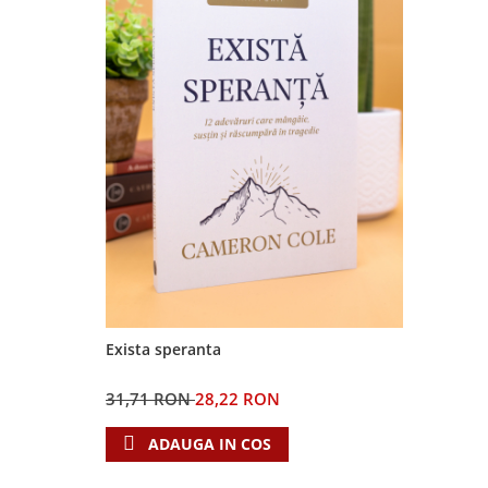
Contemporaneitate
Devotional
Diverse
Lupta Spirituala
Schimbarea caracterului
Slujire
Suferinta
Viata din belsug
Viata de zi cu zi
Despre afaceri
Dezvoltare personala
Leadership
Exista speranta
Mediu
Sanatate / nutritie
31,71 RON
28,22 RON
ADAUGA IN COS