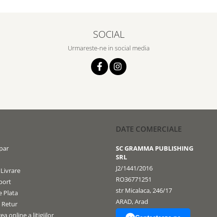
SOCIAL
Urmareste-ne in social media
DATE COMERCIALE
par
SC GRAMMA PUBLISHING
SRL
J2/1441/2016
 Livrare
RO36771251
port
str Micalaca, 246/17
 Plata
ARAD, Arad
e Retur
a online a litigiilor