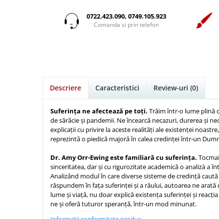
Istorie
Suport Pahar
Copii
Pentru predicatori
Mari
Psihologie
Cluj-Napoca
0722.423.090, 0749.105.923
Cutie cu versete
Povesti care spun adevarul
Medii
Comanda si prin telefon
Filosofie
Iasi
Mici
Display foto
Puiul Istet
Alte studii
Oradea
Noul Testament
Emblema auto
R. C. Sproul
Critica de arta
Alte suveniruri
Pentru adolescenti
Felicitare
cultura generala
Romane
Carti postale
Pentru femei
Psihologie practica
Husă Biblie
Timothy Keller
Jurnale
Descriere
Caracteristici
Review-uri
(0)
Stiinta
Instrumente de scris
Vestea buna pentru inimi micute
Magneti
Devotional zilnic
Pix metalic
Suport pahar
Veveritele de la Marea Moarta
Suferința ne afectează pe toți.
Trăim într-o lume plină 
Discipline spirituale
de sărăcie și pandemii. Ne încearcă necazuri, durerea și ne
Pix plastic
Tablouri
Viata crestina
explicații cu privire la aceste realități ale existenței noastr
Rugaciune
Jocuri
Sibiu
reprezintă o piedică majoră în calea credinței într-un Dum
Eseuri
Jurnale
Alte suveniruri
Dr. Amy Orr-Ewing este familiară cu suferința.
Tocmai
Familie
Carti postale
Jurnal de Rugaciune
sinceritatea, dar și cu rigurozitate academică o analizà a în
Barbati
Jurnal
Analizând modul în care diverse sisteme de credință caută
Limba Engleza
răspundem în fața suferinței și a răului, autoarea ne arată
Cresterea copiilor
Magneti
Limba Română
lume și viață, nu doar explică existența suferinței și reacția
Femei
Suport pahar
Magneti
ne și oferă tuturor speranță, într-un mod minunat.
Relatii
Tablouri
Foarte puternici