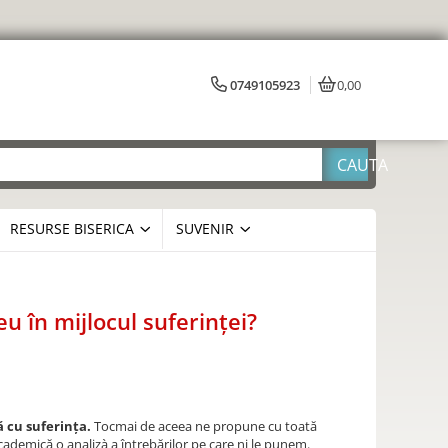
0749105923
0,00
RESURSE BISERICA
SUVENIR
 în mijlocul suferinței?
 cu suferința.
Tocmai de aceea ne propune cu toată
academică o analizà a întrebărilor pe care ni le punem.