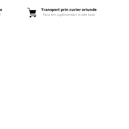
ox
Transport prin curier oriunde
!
Fara km suplimentari si alte taxe