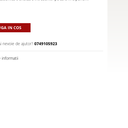
GA IN COS
Ai nevoie de ajutor?
0749105923
informatii