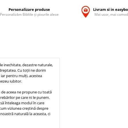
Personalizare produse
Livram si in easyb
Personalizăm Bibliile și pixurile alese
Mai usor, mai comod
de inechitate, dezastre naturale,
dreptatea. Cu toții ne dorim
e, iar pentru mulți, acestea
nezeu iubitor.
 de aceea ne propune cu toată
trebărilor pe care ni le punem.
 să înteleaga modul în care
 cum viziunea creștină despre
 noastră naturală la aceasta, ci