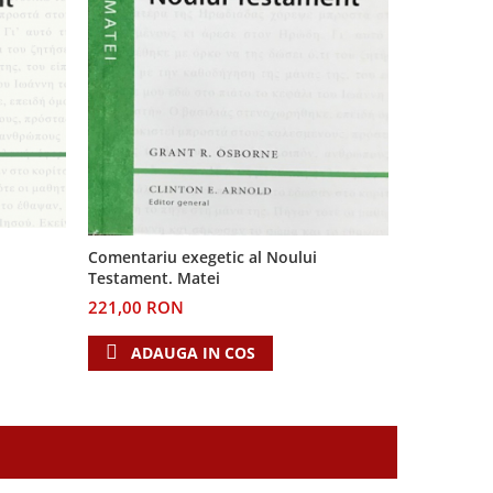
Comentariu
Comentariu exegetic al Noului
Testament
Testament. Matei
209,31 R
221,00 RON
ADAU
ADAUGA IN COS