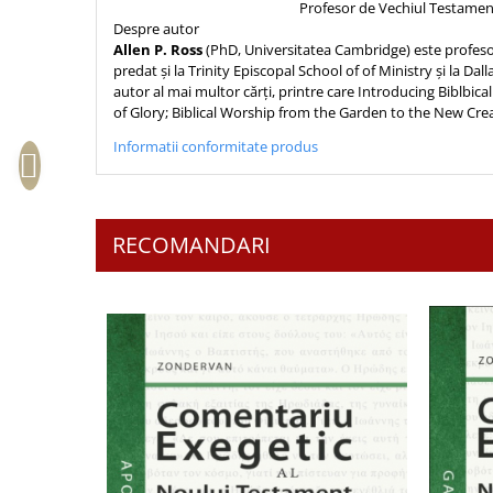
Profesor de Vechiul Testamen
Sexualitate
Sinaia
Ornament
Despre autor
Tineri
Allen P. Ross
(PhD, Universitatea Cambridge) este profesor
Magneti
Pentru birou
predat și la Trinity Episcopal School of of Ministry și la Da
Viata de familie
Suport pahar
Pentru copii
autor al mai multor cărţi, printre care Introducing Biblbi
Harfe / Partituri
Timisoara
Obiecte decorative
of Glory; Biblical Worship from the Garden to the New Cre
Instrumente pastorale
Alte suveniruri
Oglinda
Informatii conformitate produs
Consiliere
Carti postale
Pix+Semn de carte
Despre biserica
Jurnale
Portofel
Predici/ Schite de predici
Magneti
RECOMANDARI
Produse din lemn
Resurse studiu biblic
Suport pahar
Accesorii birou
Instrumente teologice
Tablouri
Rame foto
Transilvania
Alte studii
Tablouri din lemn
Atlase
Carti postale
Pungi cadou cu versete
Comentarii
Magneti
Puzzle
Dictionare
Enciclopedii
Sacoșă
Literatura
Semne de carte