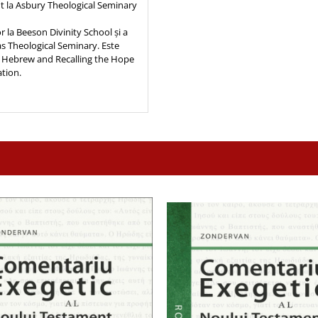
t la Asbury Theological Seminary
 la Beeson Divinity School și a
llas Theological Seminary. Este
cal Hebrew and Recalling the Hope
ation.