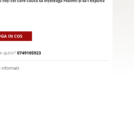
oţi cei care caută să înţeleagă Psalmii și să-i expună
GA IN COS
e ajutor?
0749105923
informatii