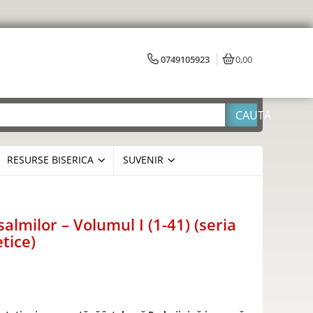
0749105923
0,00
RESURSE BISERICA
SUVENIR
almilor – Volumul I (1-41) (seria
tice)