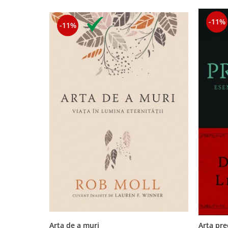
Contemporaneitate
Devotional
-11%
-11%
Diverse
Lupta Spirituala
Schimbarea caracterului
Slujire
Suferinta
Viata din belsug
Viata de zi cu zi
Despre afaceri
Dezvoltare personala
Leadership
Mediu
Sanatate / nutritie
Arta de a muri
Arta pre