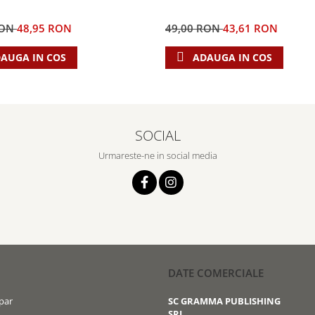
RON
48,95 RON
49,00 RON
43,61 RON
AUGA IN COS
ADAUGA IN COS
SOCIAL
Urmareste-ne in social media
DATE COMERCIALE
par
SC GRAMMA PUBLISHING
SRL