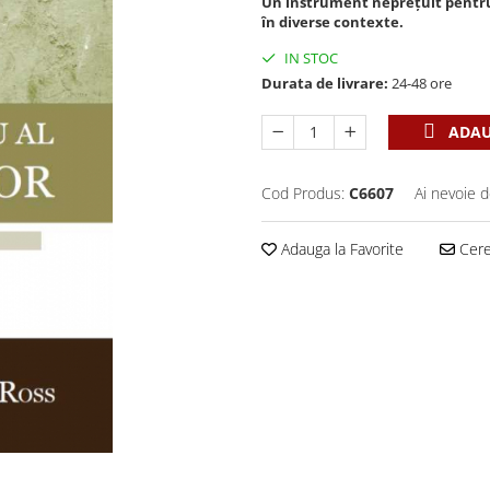
Un instrument nepreţuit pentru t
în diverse contexte.
IN STOC
Durata de livrare:
24-48 ore
ADAU
Cod Produs:
C6607
Ai nevoie d
Adauga la Favorite
Cere 