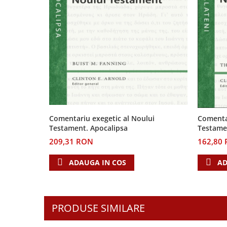
Biografii
Set cadou
Eseuri
Statuete
Marturii
Sticle apa
Romane
Suport pentru pahar
Meditatii
Tablouri
Pedagogie
Tablouri canvas
Poezii
Termos
Reviste
Sanatate
Comentariu exegetic al Noului
Comentar
Testament. Apocalipsa
Testame
Teologie
209,31 RON
162,80
A doua venire
Apologetica
ADAUGA IN COS
AD
Dogmatica
Istoria Bisericii
Misiune
PRODUSE SIMILARE
Viata crestina