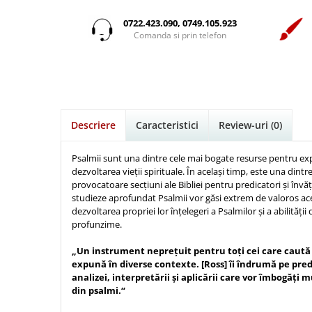
Istorie
Suport Pahar
Copii
Pentru predicatori
Mari
Psihologie
Cluj-Napoca
0722.423.090, 0749.105.923
Cutie cu versete
Povesti care spun adevarul
Medii
Comanda si prin telefon
Filosofie
Iasi
Mici
Display foto
Puiul Istet
Alte studii
Oradea
Noul Testament
Emblema auto
R. C. Sproul
Critica de arta
Alte suveniruri
Pentru adolescenti
Felicitare
cultura generala
Romane
Carti postale
Pentru femei
Psihologie practica
Husă Biblie
Timothy Keller
Jurnale
Descriere
Caracteristici
Review-uri
(0)
Stiinta
Instrumente de scris
Vestea buna pentru inimi micute
Magneti
Devotional zilnic
Pix metalic
Suport pahar
Veveritele de la Marea Moarta
Psalmii sunt una dintre cele mai bogate resurse pentru exp
Discipline spirituale
dezvoltarea vieţii spirituale. În același timp, este una dint
Pix plastic
Tablouri
Viata crestina
provocatoare secţiuni ale Bibliei pentru predicatori și învăţ
Rugaciune
Jocuri
Sibiu
studieze aprofundat Psalmii vor găsi extrem de valoros a
Eseuri
dezvoltarea propriei lor înţelegeri a Psalmilor și a abilităţii
Jurnale
Alte suveniruri
profunzime.
Familie
Carti postale
Jurnal de Rugaciune
Barbati
Jurnal
„Un instrument nepreţuit pentru toţi cei care caută s
Limba Engleza
expună în diverse contexte. [Ross] îi îndrumă pe predi
Cresterea copiilor
Magneti
Limba Română
analizei, interpretării și aplicării care vor îmbogăţi 
Femei
Suport pahar
Magneti
din psalmi.“
Relatii
Tablouri
Foarte puternici