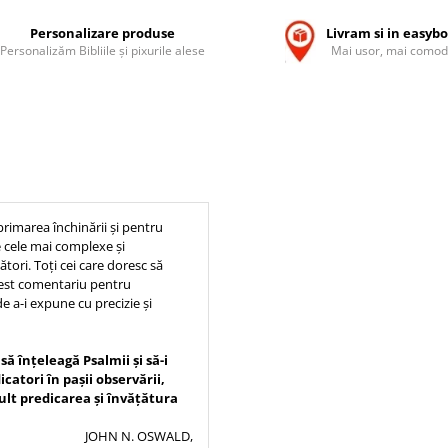
Personalizare produse
Livram si in easyb
Personalizăm Bibliile și pixurile alese
Mai usor, mai comod
rimarea închinării și pentru
re cele mai complexe și
ători. Toţi cei care doresc să
cest comentariu pentru
 de a-i expune cu precizie și
ă înţeleagă Psalmii și să-i
catori în pașii observării,
mult predicarea și învăţătura
JOHN N. OSWALD,