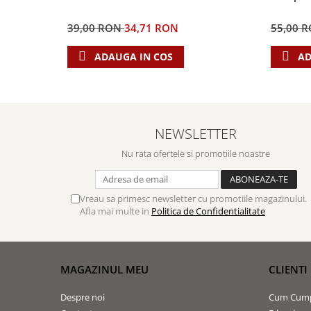
39,00 RON
34,71 RON
55,00 
ADAUGA IN COS
AD
NEWSLETTER
Nu rata ofertele si promotiile noastre
Vreau sa primesc newsletter cu promotiile magazinului.
Afla mai multe in
Politica de Confidentialitate
MAGAZINUL MEU
CLIENTI
Despre noi
Cum Cum