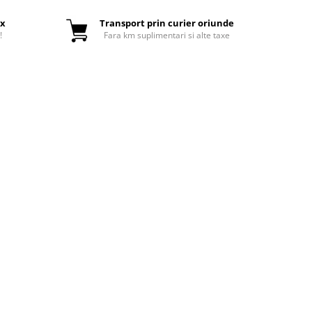
ox
Transport prin curier oriunde
!
Fara km suplimentari si alte taxe