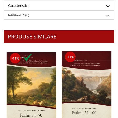
Despre afaceri
Caracteristici
Dezvoltare personala
Review-uri
(0)
Leadership
Mediu
Sanatate / nutritie
PRODUSE SIMILARE
-11%
-11%