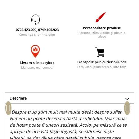
Accesorii birou
Instrumente teologice
Tablouri
Rame foto
Transilvania
Alte studii
Tablouri din lemn
Atlase
Carti postale
Personalizare produse
Pungi cadou cu versete
0722.423.090, 0749.105.923
Comentarii
Magneti
Personalizăm Bibliile și pixurile
Comanda si prin telefon
alese
Puzzle
Dictionare
Enciclopedii
Sacoșă
Literatura
Semne de carte
Transport prin curier oriunde
Livram si in easybox
Biografii
Fara km suplimentari si alte taxe
Set cadou
Mai usor, mai comod!
Eseuri
Statuete
Marturii
Sticle apa
Romane
Suport pentru pahar
Meditatii
Descriere
Tablouri
Pedagogie
„Despre trup știm mult mai multe decât despre suflet.
Tablouri canvas
Poezii
Nimeni nu poate desena o hartă a sufletului. Doar zona
de hotar poate fi uneori sesizată. Acolo, pe măsură ce te
Termos
Reviste
apropii de această fâșie îngustă, se stârnesc niște
Sanatate
vibrații, se dezvăluie niște detalii subtile, despre care