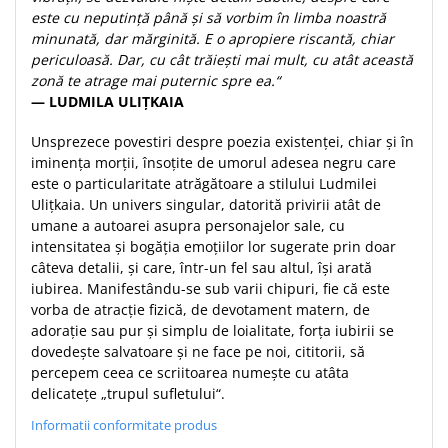
este cu neputință până și să vorbim în limba noastră
Teologie
minunată, dar mărginită. E o apropiere riscantă, chiar
A doua venire
periculoasă. Dar, cu cât trăiești mai mult, cu atât această
Apologetica
zonă te atrage mai puternic spre ea.“
— LUDMILA ULIȚKAIA
Dogmatica
Istoria Bisericii
Unsprezece povestiri despre poezia existenței, chiar și în
Misiune
iminența morții, însoțite de umorul adesea negru care
este o particularitate atrăgătoare a stilului Ludmilei
Viata crestina
Ulițkaia. Un univers singular, datorită privirii atât de
Contemporaneitate
umane a autoarei asupra personajelor sale, cu
Devotional
intensitatea și bogăția emoțiilor lor sugerate prin doar
Diverse
câteva detalii, și care, într-un fel sau altul, își arată
iubirea. Manifestându-se sub varii chipuri, fie că este
Lupta Spirituala
vorba de atracție fizică, de devotament matern, de
Schimbarea caracterului
adorație sau pur și simplu de loialitate, forța iubirii se
Slujire
dovedește salvatoare și ne face pe noi, cititorii, să
Suferinta
percepem ceea ce scriitoarea numește cu atâta
delicatețe „trupul sufletului“.
Viata din belsug
Viata de zi cu zi
Informatii conformitate produs