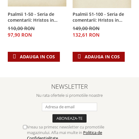
Psalmii 1-50 - Seria de
Psalmii 51-100 - Seria de
comentarii: Hristos in
comentarii: Hristos in
centru
centru
110,00 RON
149,00 RON
97,90 RON
132,61 RON
ADAUGA IN COS
ADAUGA IN COS
NEWSLETTER
Nu rata ofertele si promotiile noastre
Vreau sa primesc newsletter cu promotiile
magazinului. Afla mai multe in
Politica de
Confidentialitate