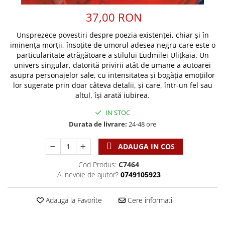
Discipline spirituale
Pix plastic
Tablouri
37,00 RON
Rugaciune
Jocuri
Sibiu
Eseuri
Jurnale
Alte suveniruri
Unsprezece povestiri despre poezia existenței, chiar și în
Familie
iminența morții, însoțite de umorul adesea negru care este o
Carti postale
Jurnal de Rugaciune
particularitate atrăgătoare a stilului Ludmilei Ulițkaia. Un
Barbati
Jurnal
Limba Engleza
univers singular, datorită privirii atât de umane a autoarei
Cresterea copiilor
Magneti
Limba Română
asupra personajelor sale, cu intensitatea și bogăția emoțiilor
lor sugerate prin doar câteva detalii, și care, într-un fel sau
Femei
Suport pahar
Magneti
altul, își arată iubirea.
Relatii
Tablouri
Foarte puternici
Sexualitate
Sinaia
IN STOC
Ornament
Durata de livrare:
24-48 ore
Tineri
Magneti
Pentru birou
Viata de familie
Suport pahar
Pentru copii
ADAUGA IN COS
Harfe / Partituri
Timisoara
Obiecte decorative
Cod Produs:
C7464
Instrumente pastorale
Alte suveniruri
Oglinda
Ai nevoie de ajutor?
0749105923
Consiliere
Carti postale
Pix+Semn de carte
Despre biserica
Jurnale
Adauga la Favorite
Cere informatii
Portofel
Predici/ Schite de predici
Magneti
Produse din lemn
Resurse studiu biblic
Suport pahar