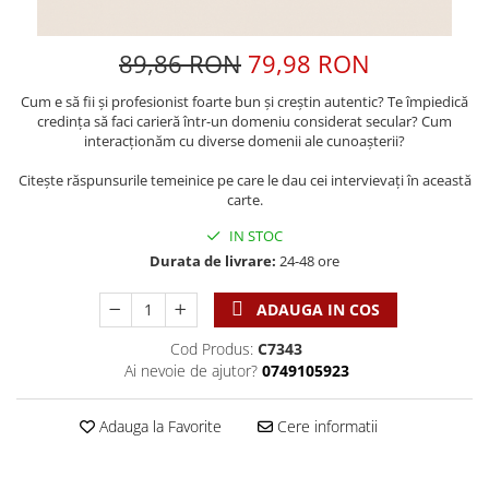
Discipline spirituale
Pix plastic
Tablouri
Viata crestina
Rugaciune
Jocuri
Sibiu
89,86 RON
79,98 RON
Eseuri
Jurnale
Alte suveniruri
Familie
Cum e să fii și profesionist foarte bun și creștin autentic? Te împiedică
Carti postale
Jurnal de Rugaciune
credința să faci carieră într-un domeniu considerat secular? Cum
Barbati
Jurnal
Limba Engleza
interacționăm cu diverse domenii ale cunoașterii?
Cresterea copiilor
Magneti
Limba Română
Citește răspunsurile temeinice pe care le dau cei intervievați în această
Femei
Suport pahar
Magneti
carte.
Relatii
Tablouri
Foarte puternici
IN STOC
Sexualitate
Sinaia
Ornament
Durata de livrare:
24-48 ore
Tineri
Magneti
Pentru birou
Viata de familie
Suport pahar
ADAUGA IN COS
Pentru copii
Harfe / Partituri
Timisoara
Obiecte decorative
Cod Produs:
C7343
Instrumente pastorale
Alte suveniruri
Ai nevoie de ajutor?
0749105923
Oglinda
Consiliere
Carti postale
Pix+Semn de carte
Despre biserica
Jurnale
Adauga la Favorite
Cere informatii
Portofel
Predici/ Schite de predici
Magneti
Produse din lemn
Resurse studiu biblic
Suport pahar