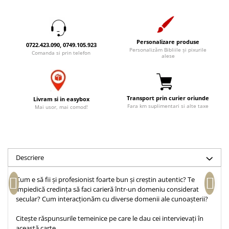
Accesorii birou
Instrumente teologice
Tablouri
Rame foto
Transilvania
Alte studii
Tablouri din lemn
Atlase
Carti postale
Personalizare produse
0722.423.090, 0749.105.923
Pungi cadou cu versete
Personalizăm Bibliile și pixurile
Comentarii
Magneti
Comanda si prin telefon
alese
Puzzle
Dictionare
Enciclopedii
Sacoșă
Literatura
Semne de carte
Transport prin curier oriunde
Livram si in easybox
Fara km suplimentari si alte taxe
Mai usor, mai comod!
Biografii
Set cadou
Eseuri
Statuete
Marturii
Sticle apa
Romane
Descriere
Suport pentru pahar
Meditatii
Tablouri
Pedagogie
Cum e să fii și profesionist foarte bun și creștin autentic? Te
împiedică credința să faci carieră într-un domeniu considerat
Tablouri canvas
Poezii
secular? Cum interacționăm cu diverse domenii ale cunoașterii?
Termos
Reviste
Citește răspunsurile temeinice pe care le dau cei intervievați în
Sanatate
această carte.