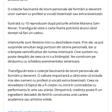
Teologie
O colecție fascinantă de istorii personale ale formării și devenirii
A doua venire
unor oameni cu profesii și vocații bisericești sau extra-bisericești.
Apologetica
Ilustrată cu 10 reproduceri după picturile artistei Mariana Sain-
Dogmatica
Morar, Transfigurări este o carte foarte potrivită atunci când
dorești să faci un cadou.
Istoria Bisericii
Misiune
Interviurile sunt ferestre mici cu deschidere mare. Prin ele, se pot
Viata crestina
surprinde simultan largi porțiuni din istoria personală, dar și
crâmpeie semnificative din lumea interioară. Cine suntem nu
Contemporaneitate
poate despărți de ceea ce ni s-a întâmplat. Ne construim pe
Devotional
dinăuntru cu schelăria evenimentelor exterioare.
Diverse
Transfigurări
este o colecție fascinantă de istorii personale ale
Lupta Spirituala
formării și devenirii. O calitate importantă a cărții este că include
Schimbarea caracterului
mai ales oameni cu profesii și vocații extra-bisericești. Ceea ce
dovedește că faptul de a fi creștin nu intră în contradicție cu
Slujire
performanța în arte sau științe. Dimpotrivă, credința poate fi un
Suferinta
ingredient deosebit de fertil în construirea unei cariere
Viata din belsug
academice sau artistice solide.
Viata de zi cu zi
Informatii conformitate produs