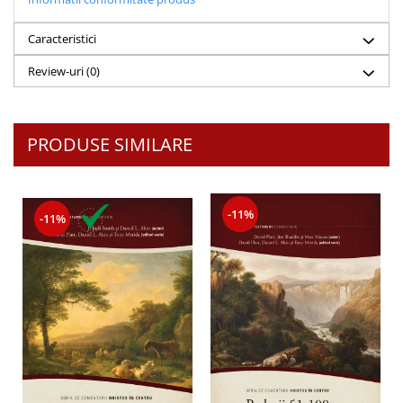
Despre afaceri
Dezvoltare personala
Caracteristici
Leadership
Review-uri
(0)
Mediu
Sanatate / nutritie
PRODUSE SIMILARE
-11%
-11%