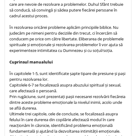
care are nevoie de rezolvare a problemelor. Duhul Sfânt trebuie
Teologie
să conducă, să convingă și sădea putere fiecărei persoane în
cadrul acestui proces.
A doua venire
Apologetica
În rezolvarea oricărei probleme aplicăm principiile biblice. Nu
Dogmatica
judecăm pe nimeni pentru deciziile din trecut, ci încercăm să
conducem pe orice om către libertate. Eliberarea de problemele
Istoria Bisericii
spirituale și emoționale și rezolvarea problemelor îi vor ajuta să
Misiune
experimenteze intimitatea cu Dumnezeu și cu soțul/soția.
Viata crestina
Cuprinsul manualului
Contemporaneitate
Devotional
În capitolele 1-5, sunt identificate șapte tipare de presiune și pași
pentru rezolvarea lor.
Diverse
Capitolele 6-7 se focalizează asupra abuzului spiritual și sexual,
Lupta Spirituala
care afectează o persoană.
Prin rugăciune, sunt prezentați pașii necesarei rezolvării fiecăreia
Schimbarea caracterului
dintre aceste probleme emoționale la nivelul inimii, acolo unde
Slujire
se află durerea.
Suferinta
Ultimele trei capitole, cele de concluzie, se focalizează asupra
felului în care durerea din copilărie afectează modul în care
Viata din belsug
reacționăm în căsnicie, identificând problema emoțională
Viata de zi cu zi
fundamentală și ajutând la dezvoltarea intimității emoționale.