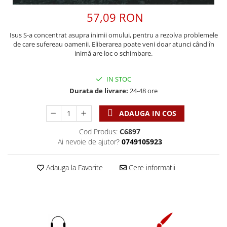
Discipline spirituale
Pix plastic
Tablouri
Viata crestina
57,09 RON
Rugaciune
Jocuri
Sibiu
Eseuri
Jurnale
Alte suveniruri
Isus S-a concentrat asupra inimii omului, pentru a rezolva problemele
de care sufereau oamenii. Eliberarea poate veni doar atunci când în
Familie
Carti postale
Jurnal de Rugaciune
inimă are loc o schimbare.
Barbati
Jurnal
Limba Engleza
Cresterea copiilor
Magneti
Limba Română
IN STOC
Femei
Suport pahar
Magneti
Durata de livrare:
24-48 ore
Relatii
Tablouri
Foarte puternici
ADAUGA IN COS
Sexualitate
Sinaia
Ornament
Tineri
Magneti
Pentru birou
Cod Produs:
C6897
Viata de familie
Ai nevoie de ajutor?
0749105923
Suport pahar
Pentru copii
Harfe / Partituri
Timisoara
Obiecte decorative
Adauga la Favorite
Cere informatii
Instrumente pastorale
Alte suveniruri
Oglinda
Consiliere
Carti postale
Pix+Semn de carte
Despre biserica
Jurnale
Portofel
Predici/ Schite de predici
Magneti
Produse din lemn
Resurse studiu biblic
Suport pahar