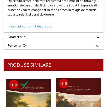
Obiectivul acestei serii este rezolvarea problemelor spirituale și
Despre afaceri
emoționale personale, făcând ca individul să poată răspunde din
Dezvoltare personala
punct de vedere emoțional, în mod corect, în relația de căsnicie
Leadership
sau alte relații, eliberat de durere.
Mediu
Sanatate / nutritie
Informatii conformitate produs
Caracteristici
Review-uri
(0)
PRODUSE SIMILARE
-11%
-11%