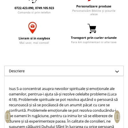
Accesorii birou
Instrumente teologice
Tablouri
Personalizare produse
0722.423.090, 0749.105.923
Personalizăm Bibliile și pixurile
Rame foto
Comanda si prin telefon
Transilvania
Alte studii
alese
Tablouri din lemn
Atlase
Carti postale
Pungi cadou cu versete
Comentarii
Magneti
Puzzle
Dictionare
Transport prin curier oriunde
Livram si in easybox
Fara km suplimentari si alte taxe
Mai usor, mai comod!
Enciclopedii
Sacoșă
Literatura
Semne de carte
Biografii
Set cadou
Eseuri
Descriere
Statuete
Marturii
Sticle apa
Romane
Isus S-a concentrat asupra nevoilor spirituale și emoționale ale
Suport pentru pahar
Meditatii
oamenilor, pentrua-i ajuta să-și rezolve celelalte probleme (Luca
Tablouri
Pedagogie
4:18). Problemele spirituale se pot rezolva ajutând o persoană să
recunoască și să se pocăiască de un anumit păcat cu care se
Tablouri canvas
Poezii
confruntă. Problemele emoționale se pot rezolva conducându-i
Termos
pe oameni în rugăciune, pentru ca inima lor să se elibereze de
Reviste
durere și să experimenteze pacea. În calitate de consilieri, ne
Sanatate
supunem călăuzirii Duhului Sfânt în lucrarea cu orice persoană