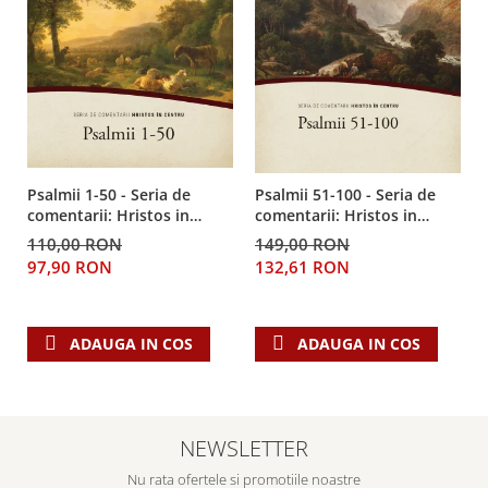
Psalmii 1-50 - Seria de
Psalmii 51-100 - Seria de
comentarii: Hristos in
comentarii: Hristos in
centru
centru
110,00 RON
149,00 RON
97,90 RON
132,61 RON
ADAUGA IN COS
ADAUGA IN COS
NEWSLETTER
Nu rata ofertele si promotiile noastre