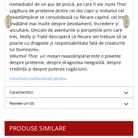
iremediabil de un pui de pisică, pe care îl vor numi Thor.
Accesorii birou
Instrumente teologice
Tablouri
Legătura de prietenie dintre cei doi copii și motanul cel
Rame foto
Transilvania
Alte studii
neastâmpărat se consolidează cu fiecare capitol, cei trei
Tablouri din lemn
învățând mai multe despre devotament, încredere și
Atlase
Carti postale
Pungi cadou cu versete
ascultare. Dincolo de aventurile și peripețiile prin care
Comentarii
Magneti
trec, Molly și Todd descoperă că fiecare om trebuie să se
Puzzle
Dictionare
poarte cu dragoste și responsabilitate față de creaturile
Enciclopedii
Sacoșă
lui Dumnezeu.
Literatura
Volumul
Thor, un motan neastâmpărat
este o poveste
Semne de carte
despre prietenie, despre dragostea neegoistă, despre
Biografii
Set cadou
credință și despre puterea rugăciunii.
Eseuri
Statuete
Informatii conformitate produs
Marturii
Sticle apa
Romane
Caracteristici
Suport pentru pahar
Meditatii
Review-uri
(0)
Tablouri
Pedagogie
Tablouri canvas
Poezii
Termos
Reviste
PRODUSE SIMILARE
Sanatate