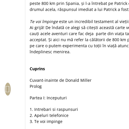
peste 800 km prin Spania, și l-a întrebat pe Patrick 
Sexualitate
Sinaia
Ornament
drumul acela, răspunsul imediat a lui Patrick a fost
Tineri
Magneti
Pentru birou
Viata de familie
Suport pahar
Te voi împinge
este un incredibil testament al vieții,
Pentru copii
Harfe / Partituri
Ai grijă! De îndată ce alegi să citești această carte ve
Timisoara
Obiecte decorative
cauți acele aventuri care fac deja parte din viața ta
Instrumente pastorale
Alte suveniruri
Oglinda
acceptat. Și aici nu mă refer la călătorii de 800 km p
Consiliere
Carti postale
pe care o putem experimenta cu toții în viață atunci 
Pix+Semn de carte
îndeplinesc menirea.
Despre biserica
Jurnale
Portofel
Predici/ Schite de predici
Magneti
Produse din lemn
Resurse studiu biblic
Suport pahar
Cuprins
Accesorii birou
Instrumente teologice
Tablouri
Cuvant-inainte de Donald Miller
Rame foto
Transilvania
Alte studii
Prolog
Tablouri din lemn
Atlase
Carti postale
Pungi cadou cu versete
Partea I: Inceputuri
Comentarii
Magneti
Puzzle
Dictionare
1. Intrebari si raspunsuri
Enciclopedii
Sacoșă
2. Apeluri telefonice
Literatura
3. Te voi impinge
Semne de carte