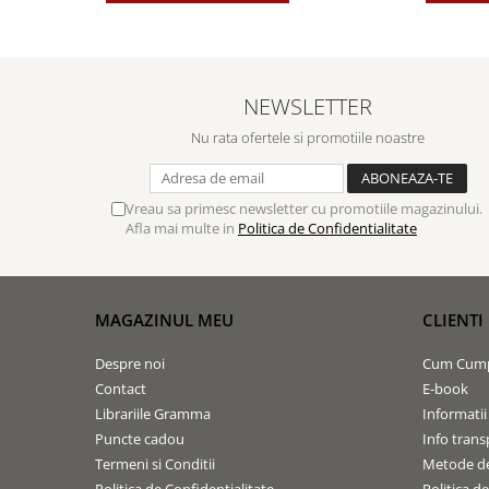
NEWSLETTER
Nu rata ofertele si promotiile noastre
Vreau sa primesc newsletter cu promotiile magazinului.
Afla mai multe in
Politica de Confidentialitate
MAGAZINUL MEU
CLIENTI
Despre noi
Cum Cum
Contact
E-book
Librariile Gramma
Informatii
Puncte cadou
Info trans
Termeni si Conditii
Metode de