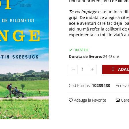
Doi buni prieteni, 800 de kilome
Te voi împinge
este un incredibil
grijă! De îndată ce alegi să citeș
acele aventuri care fac deja par
aici nu mă refer la călătorii de
experimenta cu toții în viață at
IN STOC
Durata de livrare:
24-48 ore
ADAU
Cod Produs:
10239430
Ai nevo
Adauga la Favorite
Cere 