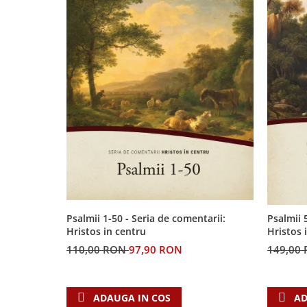
Psalmii 1-50 - Seria de comentarii:
Psalmii 
Hristos in centru
Hristos 
110,00 RON
97,90 RON
149,00
ADAUGA IN COS
AD