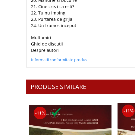
20. Mandrie si bucurie
Contemporaneitate
21. Cine crezi ca esti?
Devotional
22. Tu nu impingi
Diverse
23. Purtarea de grija
24. Un frumos inceput
Lupta Spirituala
Schimbarea caracterului
Multumiri
Slujire
Ghid de discutii
Suferinta
Despre autori
Viata din belsug
Informatii conformitate produs
Viata de zi cu zi
Despre afaceri
Dezvoltare personala
PRODUSE SIMILARE
Leadership
Mediu
Sanatate / nutritie
-11%
-11%