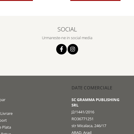
SOCIAL
Urmareste-ne in social media
DATE COMERCIALE
par
SC GRAMMA PUBLISHING
SRL
J2/1441/2016
 Livrare
RO36771251
port
str Micalaca, 246/17
 Plata
ARAD, Arad