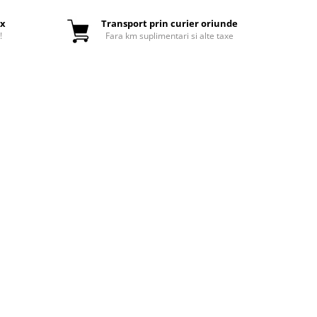
ox
Transport prin curier oriunde
!
Fara km suplimentari si alte taxe