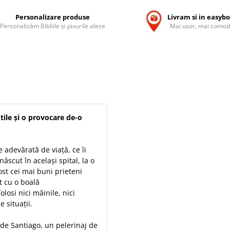
Personalizare produse
Livram si in easyb
Personalizăm Bibliile și pixurile alese
Mai usor, mai comod
tile și o provocare de-o
 adevărată de viață, ce îi
născut în același spital, la o
ost cei mai buni prieteni
at cu o boală
losi nici mâinile, nici
e situații.
 de Santiago, un pelerinaj de