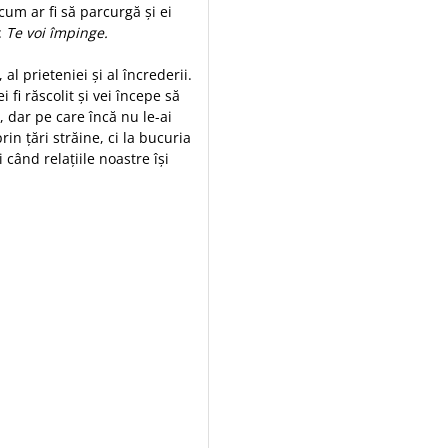
cum ar fi să parcurgă și ei
:
Te voi împinge.
 al prieteniei și al încrederii.
i fi răscolit și vei începe să
, dar pe care încă nu le-ai
rin țări străine, ci la bucuria
când relațiile noastre își