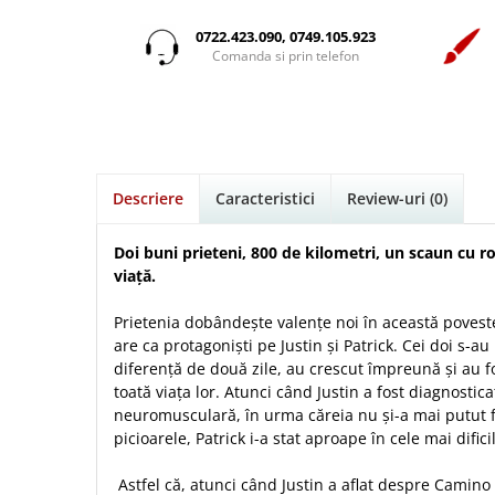
Istorie
Suport Pahar
Copii
Pentru predicatori
Mari
Psihologie
Cluj-Napoca
0722.423.090, 0749.105.923
Cutie cu versete
Povesti care spun adevarul
Medii
Comanda si prin telefon
Filosofie
Iasi
Mici
Display foto
Puiul Istet
Alte studii
Oradea
Noul Testament
Emblema auto
R. C. Sproul
Critica de arta
Alte suveniruri
Pentru adolescenti
Felicitare
cultura generala
Romane
Carti postale
Pentru femei
Psihologie practica
Husă Biblie
Timothy Keller
Jurnale
Descriere
Caracteristici
Review-uri
(0)
Stiinta
Instrumente de scris
Vestea buna pentru inimi micute
Magneti
Devotional zilnic
Pix metalic
Suport pahar
Veveritele de la Marea Moarta
Doi buni prieteni, 800 de kilometri, un scaun cu ro
Discipline spirituale
Pix plastic
viață.
Tablouri
Viata crestina
Rugaciune
Jocuri
Sibiu
Prietenia dobândește valențe noi în această poveste
Eseuri
Jurnale
Alte suveniruri
are ca protagoniști pe Justin și Patrick. Cei doi s-au 
Familie
diferență de două zile, au crescut împreună și au f
Carti postale
Jurnal de Rugaciune
toată viața lor. Atunci când Justin a fost diagnostic
Barbati
Jurnal
Limba Engleza
neuromusculară, în urma căreia nu și-a mai putut fo
Cresterea copiilor
Magneti
Limba Română
picioarele, Patrick i-a stat aproape în cele mai dificil
Femei
Suport pahar
Magneti
Relatii
Tablouri
Astfel că, atunci când Justin a aflat despre Camino
Foarte puternici