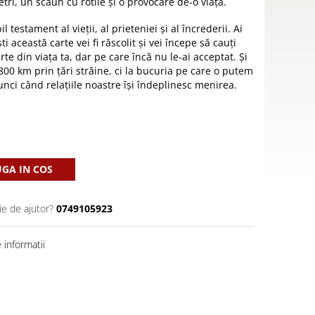
tri, un scaun cu rotile și o provocare de-o viață.
 testament al vieții, al prieteniei și al încrederii. Ai
ti această carte vei fi răscolit și vei începe să cauți
te din viața ta, dar pe care încă nu le-ai acceptat. Și
 800 km prin țări străine, ci la bucuria pe care o putem
unci când relațiile noastre își îndeplinesc menirea.
GA IN COS
ie de ajutor?
0749105923
informatii