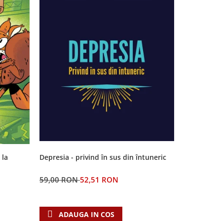
-11%
 la
Depresia - privind în sus din întuneric
Orice fapt
lui Dumne
59,00 RON
52,51 RON
53,00 RO
ADAUGA IN COS
ADAU