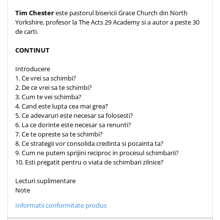
Teologie
Tim Chester
este pastorul bisericii Grace Church din North
Yorkshire, profesor la The Acts 29 Academy si a autor a peste 30
A doua venire
de carti.
Apologetica
CONTINUT
Dogmatica
Istoria Bisericii
Introducere
Misiune
1. Ce vrei sa schimbi?
2. De ce vrei sa te schimbi?
Viata crestina
3. Cum te vei schimba?
Contemporaneitate
4. Cand este lupta cea mai grea?
5. Ce adevaruri este necesar sa folosesti?
Devotional
6. La ce dorinte este necesar sa renunti?
Diverse
7. Ce te opreste sa te schimbi?
8. Ce strategii vor consolida credinta si pocainta ta?
Lupta Spirituala
9. Cum ne putem sprijini reciproc in procesul schimbarii?
Schimbarea caracterului
10. Esti pregatit pentru o viata de schimbari zilnice?
Slujire
Lecturi suplimentare
Suferinta
Note
Viata din belsug
Informatii conformitate produs
Viata de zi cu zi