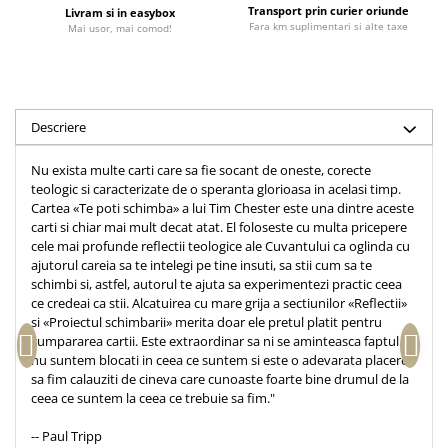
Transport prin curier oriunde
Livram si in easybox
Accesorii birou
Instrumente teologice
Tablouri
Fara km suplimentari si alte taxe
Mai usor, mai comod!
Rame foto
Transilvania
Alte studii
Tablouri din lemn
Atlase
Carti postale
Pungi cadou cu versete
Comentarii
Magneti
Puzzle
Descriere
Dictionare
Enciclopedii
Sacoșă
Nu exista multe carti care sa fie socant de oneste, corecte
Literatura
Semne de carte
teologic si caracterizate de o speranta glorioasa in acelasi timp.
Cartea «Te poti schimba» a lui Tim Chester este una dintre aceste
Biografii
Set cadou
carti si chiar mai mult decat atat. El foloseste cu multa pricepere
Eseuri
cele mai profunde reflectii teologice ale Cuvantului ca oglinda cu
Statuete
Marturii
ajutorul careia sa te intelegi pe tine insuti, sa stii cum sa te
Sticle apa
schimbi si, astfel, autorul te ajuta sa experimentezi practic ceea
Romane
ce credeai ca stii. Alcatuirea cu mare grija a sectiunilor «Reflectii»
Suport pentru pahar
Meditatii
si «Proiectul schimbarii» merita doar ele pretul platit pentru
cumpararea cartii. Este extraordinar sa ni se aminteasca faptul ca
Tablouri
Pedagogie
nu suntem blocati in ceea ce suntem si este o adevarata placere
Tablouri canvas
Poezii
sa fim calauziti de cineva care cunoaste foarte bine drumul de la
ceea ce suntem la ceea ce trebuie sa fim."
Termos
Reviste
-- Paul Tripp
Sanatate