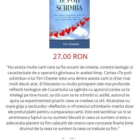
Pix
Devotional
Biblia_deschisa
cani termoizolante
Brasov
Jocuri si activitati educative
Pix+semn de carte
Editura Nepsis
Sticla
Bilingve
Poezii
Carti postale
Placheta
Editura Nepsis
Cani romana
Povestiri
Magneti
Engleza
Plachete
Familie
Cani ceramica
Pregatire pentru scoala
Suport pahar
Germana
Pungi
Pancinello
Carduri cu versete
Scoala Duminicala
Bucuresti
Coperta flexibila
Sexualitate
Semn de carte magnetic
Parenting
Pentru copii
Alte suveniruri
De studiu
27,00 RON
Cultura generala
Carnetele
Magneti
Semne de carte
Paul David Tripp
Din piele
Istorie
Suport Pahar
Copii
"Nu exista multe carti care sa fie socant de oneste, corecte teologic si
Set de carduri
Pentru predicatori
Mari
caracterizate de o speranta glorioasa in acelasi timp. Cartea «Te poti
Psihologie
Cluj-Napoca
Cutie cu versete
Sticle apa
Povesti care spun adevarul
Medii
schimba» a lui Tim Chester este una dintre aceste carti si chiar mai
Filosofie
Iasi
mult decat atat. El foloseste cu multa pricepere cele mai profunde
Mici
Display foto
suport pahar
Puiul Istet
Alte studii
reflectii teologice ale Cuvantului ca oglinda cu ajutorul careia sa te
Oradea
Noul Testament
intelegi pe tine insuti, sa stii cum sa te schimbi si, astfel, autorul te
Emblema auto
Tablouri
R. C. Sproul
Critica de arta
ajuta sa experimentezi practic ceea ce credeai ca stii. Alcatuirea cu
Alte suveniruri
Pentru adolescenti
Felicitare
cultura generala
Tablouri canvas
Romane
mare grija a sectiunilor «Reflectii» si «Proiectul schimbarii» merita doar
Carti postale
ele pretul platit pentru cumpararea cartii. Este extraordinar sa ni se
Pentru femei
Psihologie practica
Husă Biblie
Termos
Timothy Keller
aminteasca faptul ca nu suntem blocati in ceea ce suntem si este o
Jurnale
Stiinta
adevarata placere sa fim calauziti de cineva care cunoaste foarte bine
Instrumente de scris
toc ochelari
Vestea buna pentru inimi micute
Magneti
drumul de la ceea ce suntem la ceea ce trebuie sa fim."
Devotional zilnic
Pix metalic
Suport pahar
Veveritele de la Marea Moarta