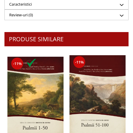
Despre afaceri
Caracteristici
Dezvoltare personala
Review-uri
(0)
Leadership
Mediu
Sanatate / nutritie
PRODUSE SIMILARE
-11%
-11%