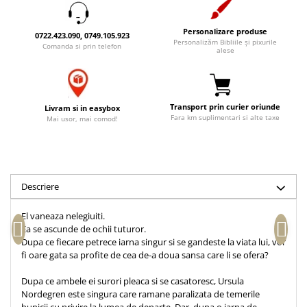
Accesorii birou
Instrumente teologice
Tablouri
Rame foto
Transilvania
Personalizare produse
Alte studii
0722.423.090, 0749.105.923
Personalizăm Bibliile și pixurile
Tablouri din lemn
Comanda si prin telefon
alese
Atlase
Carti postale
Pungi cadou cu versete
Comentarii
Magneti
Puzzle
Dictionare
Enciclopedii
Transport prin curier oriunde
Sacoșă
Livram si in easybox
Fara km suplimentari si alte taxe
Mai usor, mai comod!
Literatura
Semne de carte
Biografii
Set cadou
Eseuri
Statuete
Marturii
Descriere
Sticle apa
Romane
Suport pentru pahar
El vaneaza nelegiuiti.
Meditatii
Ea se ascunde de ochii tuturor.
Tablouri
Pedagogie
Dupa ce fiecare petrece iarna singur si se gandeste la viata lui, vor
fi oare gata sa profite de cea de-a doua sansa care li se ofera?
Tablouri canvas
Poezii
Termos
Reviste
Dupa ce ambele ei surori pleaca si se casatoresc, Ursula
Nordegren este singura care ramane paralizata de temerile
Sanatate