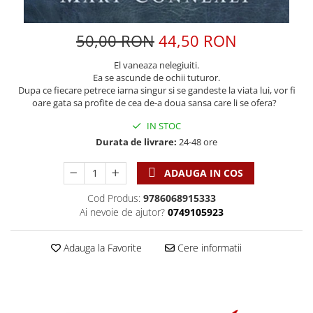
Discipline spirituale
Pix plastic
Tablouri
Viata crestina
Rugaciune
Jocuri
Sibiu
50,00 RON
44,50 RON
Eseuri
Jurnale
Alte suveniruri
Familie
El vaneaza nelegiuiti.
Carti postale
Jurnal de Rugaciune
Ea se ascunde de ochii tuturor.
Barbati
Jurnal
Limba Engleza
Dupa ce fiecare petrece iarna singur si se gandeste la viata lui, vor fi
Cresterea copiilor
Magneti
oare gata sa profite de cea de-a doua sansa care li se ofera?
Limba Română
Femei
Suport pahar
Magneti
IN STOC
Relatii
Tablouri
Durata de livrare:
24-48 ore
Foarte puternici
Sexualitate
Sinaia
Ornament
ADAUGA IN COS
Tineri
Magneti
Pentru birou
Viata de familie
Suport pahar
Cod Produs:
9786068915333
Pentru copii
Harfe / Partituri
Ai nevoie de ajutor?
0749105923
Timisoara
Obiecte decorative
Instrumente pastorale
Alte suveniruri
Oglinda
Adauga la Favorite
Cere informatii
Consiliere
Carti postale
Pix+Semn de carte
Despre biserica
Jurnale
Portofel
Predici/ Schite de predici
Magneti
Produse din lemn
Resurse studiu biblic
Suport pahar