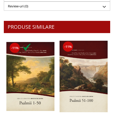
Despre afaceri
Review-uri
(0)
Dezvoltare personala
Leadership
Mediu
PRODUSE SIMILARE
Sanatate / nutritie
-11%
-11%