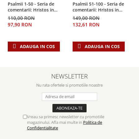
Psalmii 1-50 - Seria de
Psalmii 51-100 - Seria de
comentarii: Hristos in
comentarii: Hristos in
centru
centru
110,00 RON
149,00 RON
97,90 RON
132,61 RON
ADAUGA IN COS
ADAUGA IN COS
NEWSLETTER
Nu rata ofertele si promotiile noastre
Vreau sa primesc newsletter cu promotiile
magazinului. Afla mai multe in
Politica de
Confidentialitate