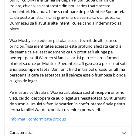
bunicii cu privire la lumea de departe. Dar, dupa o iarna de
izolare, chiar si ea cantareste din nou serios toate aceste
Teologie
amenintari. Nu apuca bine sa coboare de pe Muntele Sperantei,
A doua venire
ca da peste un strain ranit grav si îsi da seama ca s-ar putea ca
Dumnezeu sa fi avut si alte intentii cu ea cand a îndemnat-o sa
Apologetica
plece.
Dogmatica
Istoria Bisericii
Wax Mosby se crede un pistolar iscusit tocmit de altii, dar cu
principii. Însa identitatea aceasta este profund afectata cand îsi
Misiune
da seama ca s-a lasat ademenit ca un prost sa îi alunge pe
Viata crestina
nedrept pe sotii Warden si familia lor. Îsi petrece iarna facand
planuri sa urce pe Muntele Sperantei, sa îi gaseasca pe cei doi soti
Contemporaneitate
si îsi rascumpere fapta. Dar, ranit fiind în timpul urcusului, ultima
Devotional
persoana la care se asteapta sa îl salveze este o frumoasa blonda
cu glas de înger.
Diverse
Lupta Spirituala
Pe masura ce Ursula si Wax îsi calculeaza costul începerii unei noi
Schimbarea caracterului
vieti, cei doi descopera ca au o legatura neasteptata. Sunt urmati
de surorile Ursulei si familia Warden în confruntarea finala pentru
Slujire
ferma familiei Warden, odata cu venirea primaverii.
Suferinta
Informatii conformitate produs
Viata din belsug
Viata de zi cu zi
Caracteristici