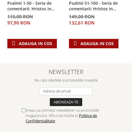
Psalmii 1-50 - Seria de
Psalmii 51-100 - Seria de
comentarii: Hristos in
comentarii: Hristos in
centru
centru
110,00 RON
149,00 RON
97,90 RON
132,61 RON
ADAUGA IN COS
ADAUGA IN COS
NEWSLETTER
Nu rata ofertele si promotiile noastre
Vreau sa primesc newsletter cu promotiile
magazinului. Afla mai multe in
Politica de
Confidentialitate