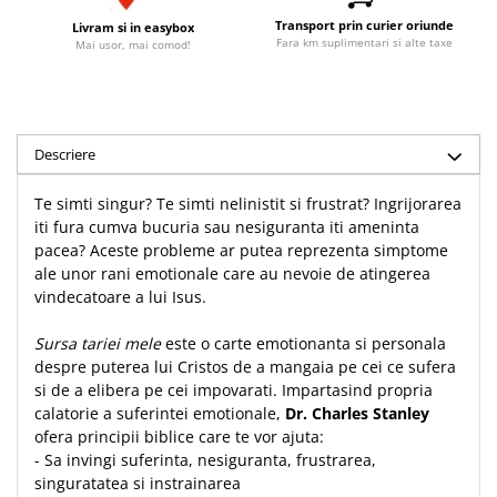
Accesorii birou
Instrumente teologice
Tablouri
Transport prin curier oriunde
Livram si in easybox
Fara km suplimentari si alte taxe
Mai usor, mai comod!
Rame foto
Transilvania
Alte studii
Tablouri din lemn
Atlase
Carti postale
Pungi cadou cu versete
Comentarii
Magneti
Puzzle
Dictionare
Descriere
Enciclopedii
Sacoșă
Literatura
Te simti singur? Te simti nelinistit si frustrat? Ingrijorarea
Semne de carte
iti fura cumva bucuria sau nesiguranta iti ameninta
Biografii
Set cadou
pacea? Aceste probleme ar putea reprezenta simptome
Eseuri
ale unor rani emotionale care au nevoie de atingerea
Statuete
Marturii
vindecatoare a lui Isus.
Sticle apa
Romane
Sursa tariei mele
este o carte emotionanta si personala
Suport pentru pahar
Meditatii
despre puterea lui Cristos de a mangaia pe cei ce sufera
Tablouri
Pedagogie
si de a elibera pe cei impovarati. Impartasind propria
calatorie a suferintei emotionale,
Dr. Charles Stanley
Tablouri canvas
Poezii
ofera principii biblice care te vor ajuta:
Termos
Reviste
- Sa invingi suferinta, nesiguranta, frustrarea,
singuratatea si instrainarea
Sanatate