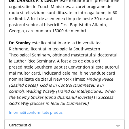
DR. CHARLES F. STANLEY
este fondatorul si presedintele
Despre afaceri
organizatiei In Touch Ministries, a carei programe de
Dezvoltare personala
radio si televiziune sunt difuzate in intreaga lume, in 60
Leadership
de limbi. A fost de asemenea timp de peste 30 de ani
Mediu
pastorul senior al bisericii First Baptist din Atlanta,
Georgia, care numara 15000 de membri.
Sanatate / nutritie
Dr. Stanley
este licentiat in arte la Universitatea
Richmond, licentiat in teologie la Southwestern
Theological Seminary, obtinand masteratul si doctoratul
la Luther Rice Seminary. A fost ales de doua ori
presedintele Southern Baptist Convention si este autorul
mai multor carti, incluzand cele mai bine vandute carti
nominalizate de ziarul New York Times:
Finding Peace
(Gasind pacea)
,
God is in Control (Dumnezeu e in
control), Walking Wisely (Traind cu intelepciune), When
the Enemy Strikes (Cand dusmanul loveste)
si
Success
God's Way (Succes in felul lui Dumnezeu).
Informatii conformitate produs
Caracteristici