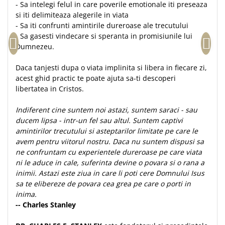
- Sa intelegi felul in care poverile emotionale iti preseaza
Teologie
si iti delimiteaza alegerile in viata
- Sa iti confrunti amintirile dureroase ale trecutului
A doua venire
- Sa gasesti vindecare si speranta in promisiunile lui
Apologetica
Dumnezeu.
Dogmatica
Istoria Bisericii
Daca tanjesti dupa o viata implinita si libera in fiecare zi,
acest ghid practic te poate ajuta sa-ti descoperi
Misiune
libertatea in Cristos.
Viata crestina
Contemporaneitate
Indiferent cine suntem noi astazi, suntem saraci - sau
ducem lipsa - intr-un fel sau altul. Suntem captivi
Devotional
amintirilor trecutului si asteptarilor limitate pe care le
Diverse
avem pentru viitorul nostru. Daca nu suntem dispusi sa
Lupta Spirituala
ne confruntam cu experientele dureroase pe care viata
Schimbarea caracterului
ni le aduce in cale, suferinta devine o povara si o rana a
inimii. Astazi este ziua in care li poti cere Domnului Isus
Slujire
sa te elibereze de povara cea grea pe care o porti in
Suferinta
inima.
Viata din belsug
-- Charles Stanley
Viata de zi cu zi