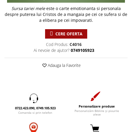
Discipline spirituale
Pix plastic
Tablouri
Viata crestina
Sursa tariei mele
este o carte emotionanta si personala
Rugaciune
Jocuri
Sibiu
despre puterea lui Cristos de a mangaia pe cei ce sufera si de
Eseuri
Jurnale
Alte suveniruri
a elibera pe cei impovarati.
Familie
Carti postale
Jurnal de Rugaciune
CERE OFERTA
Barbati
Jurnal
Limba Engleza
Cresterea copiilor
Magneti
Limba Română
Cod Produs:
C4016
Ai nevoie de ajutor?
0749105923
Femei
Suport pahar
Magneti
Relatii
Tablouri
Foarte puternici
Adauga la Favorite
Sexualitate
Sinaia
Ornament
Tineri
Magneti
Pentru birou
Viata de familie
Suport pahar
Pentru copii
Harfe / Partituri
Timisoara
Obiecte decorative
Instrumente pastorale
Alte suveniruri
Oglinda
Personalizare produse
Consiliere
Carti postale
0722.423.090, 0749.105.923
Pix+Semn de carte
Personalizăm Bibliile și pixurile
Comanda si prin telefon
Despre biserica
Jurnale
alese
Portofel
Predici/ Schite de predici
Magneti
Produse din lemn
Resurse studiu biblic
Suport pahar