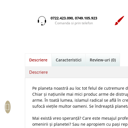
Istorie
Suport Pahar
Copii
Pentru predicatori
Mari
Psihologie
Cluj-Napoca
Cutie cu versete
Povesti care spun adevarul
Medii
Filosofie
Iasi
0722.423.090, 0749.105.923
Mici
Display foto
Puiul Istet
Alte studii
Comanda si prin telefon
Oradea
Noul Testament
Emblema auto
R. C. Sproul
Critica de arta
Alte suveniruri
Pentru adolescenti
Felicitare
cultura generala
Romane
Carti postale
Pentru femei
Psihologie practica
Husă Biblie
Timothy Keller
Jurnale
Stiinta
Instrumente de scris
Vestea buna pentru inimi micute
Magneti
Descriere
Caracteristici
Review-uri
(0)
Devotional zilnic
Pix metalic
Suport pahar
Veveritele de la Marea Moarta
Discipline spirituale
Pix plastic
Tablouri
Descriere
Viata crestina
Rugaciune
Jocuri
Sibiu
Eseuri
Jurnale
Alte suveniruri
Pe planeta noastră au loc tot felul de cutremure 
Familie
Chiar și națiunile mai mici produc arme de distrug
Carti postale
Jurnal de Rugaciune
arme. În toată lumea, islamul radical se află în c
Barbati
Jurnal
Limba Engleza
sufocă viețile multor oameni. Se îndreaptă planet
Cresterea copiilor
Magneti
Limba Română
Femei
Suport pahar
Mai există vreo speranță? Care este mesajul profeț
Magneti
omenirii și planetei? Sau ne apropiem cu pași repe
Relatii
Tablouri
Foarte puternici