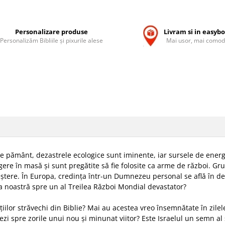
Personalizare produse
Livram si in easyb
Personalizăm Bibliile și pixurile alese
Mai usor, mai comod
de pământ, dezastrele ecologice sunt iminente, iar sursele de ener
ere în masă și sunt pregătite să fie folosite ca arme de război. G
reștere. În Europa, credința într-un Dumnezeu personal se află în dec
a noastră spre un al Treilea Război Mondial devastator?
iilor străvechi din Biblie? Mai au acestea vreo însemnătate în zilel
zi spre zorile unui nou și minunat viitor? Este Israelul un semn al 