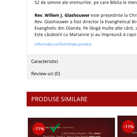
52 de semne ale vremurilor, pe care Biblia le men
Sexualitate
Sinaia
Ornament
Tineri
Magneti
Rev. Willem J. Glashouwer
este președinte la Chri
Pentru birou
Viata de familie
Rev. Glashouwer a fost director la Evanghelical B
Suport pahar
Pentru copii
Evanghelic din Olanda. Pe lângă multe alte cărți, a
Harfe / Partituri
Timisoara
Obiecte decorative
Este căsătorit cu Marianne și au împreună 4 copii 
Instrumente pastorale
Alte suveniruri
Oglinda
Informatii conformitate produs
Consiliere
Carti postale
Pix+Semn de carte
Despre biserica
Jurnale
Portofel
Caracteristici
Predici/ Schite de predici
Magneti
Produse din lemn
Resurse studiu biblic
Suport pahar
Review-uri
(0)
Accesorii birou
Instrumente teologice
Tablouri
Rame foto
Transilvania
Alte studii
Tablouri din lemn
Atlase
Carti postale
PRODUSE SIMILARE
Pungi cadou cu versete
Comentarii
Magneti
Puzzle
Dictionare
Enciclopedii
Sacoșă
-11%
-11%
Literatura
Semne de carte