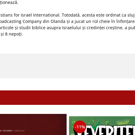
ționează.
stians for Israel International. Totodată, acesta este ordinat ca sl
roadcasting Company din Olanda și a jucat un rol cheie în înființar
rticole și studii biblice asupra Israelului și credinței creștine, a 
și 8 nepoți.
-11%