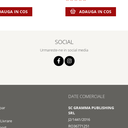
ADAUGA IN COS
DAUGA IN COS
SOCIAL
Urmareste-ne in social media
DATE COMERCIALE
par
SC GRAMMA PUBLISHING
SRL
J2/1441/2016
 Livrare
RO36771251
port