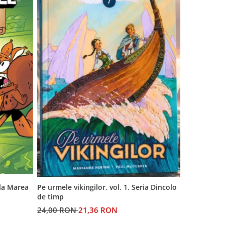
 la Marea
Generatia A
Pe urmele vikingilor, vol. 1. Seria Dincolo
de timp
60,00 RON
24,00 RON
21,36 RON