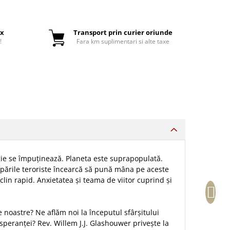
ox
Transport prin curier oriunde
!
Fara km suplimentari si alte taxe
gie se împuținează. Planeta este suprapopulată.
rupările teroriste încearcă să pună mâna pe aceste
lin rapid. Anxietatea și teama de viitor cuprind și
e noastre? Ne aflăm noi la începutul sfârșitului
speranței? Rev. Willem J.J. Glashouwer privește la