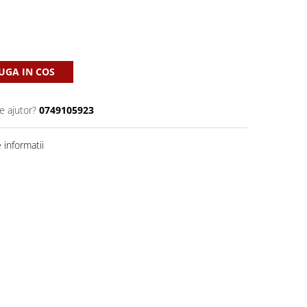
GA IN COS
e ajutor?
0749105923
informatii