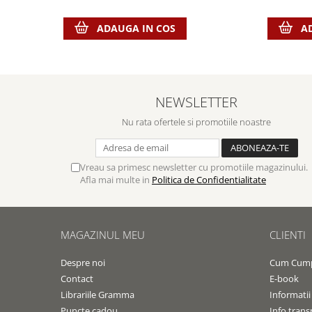
Contemporaneitate
Devotional
ADAUGA IN COS
A
Diverse
Lupta Spirituala
Schimbarea caracterului
Slujire
NEWSLETTER
Suferinta
Nu rata ofertele si promotiile noastre
Viata din belsug
Viata de zi cu zi
Vreau sa primesc newsletter cu promotiile magazinului.
Despre afaceri
Afla mai multe in
Politica de Confidentialitate
Dezvoltare personala
Leadership
Mediu
MAGAZINUL MEU
CLIENTI
Sanatate / nutritie
Despre noi
Cum Cum
Contact
E-book
Librariile Gramma
Informatii
Puncte cadou
Info trans