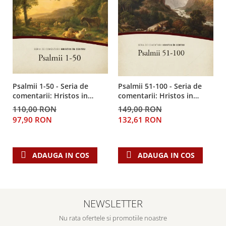
Psalmii 1-50 - Seria de
Psalmii 51-100 - Seria de
comentarii: Hristos in
comentarii: Hristos in
centru
centru
110,00 RON
149,00 RON
97,90 RON
132,61 RON
ADAUGA IN COS
ADAUGA IN COS
NEWSLETTER
Nu rata ofertele si promotiile noastre