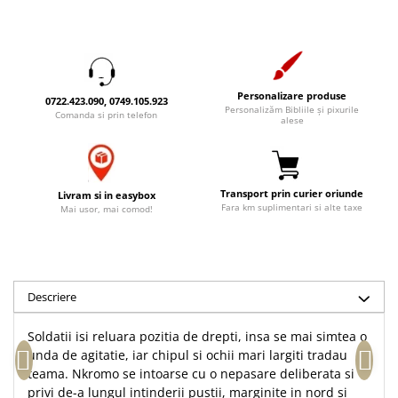
Accesorii birou
Instrumente teologice
Tablouri
Rame foto
Transilvania
Alte studii
Tablouri din lemn
Atlase
Carti postale
Pungi cadou cu versete
Comentarii
Magneti
Personalizare produse
0722.423.090, 0749.105.923
Personalizăm Bibliile și pixurile
Puzzle
Dictionare
Comanda si prin telefon
alese
Enciclopedii
Sacoșă
Literatura
Semne de carte
Biografii
Transport prin curier oriunde
Set cadou
Livram si in easybox
Fara km suplimentari si alte taxe
Mai usor, mai comod!
Eseuri
Statuete
Marturii
Sticle apa
Romane
Suport pentru pahar
Meditatii
Descriere
Tablouri
Pedagogie
Tablouri canvas
Poezii
Soldatii isi reluara pozitia de drepti, insa se mai simtea o
unda de agitatie, iar chipul si ochii mari largiti tradau
Termos
Reviste
teama. Nkromo se intoarse cu o nepasare deliberata si
Sanatate
privi de-a lungul intinderii pustii, marginite in nord si