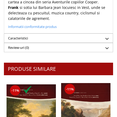
Despre afaceri
cartea a cincea din seria Aventurile copiilor Cooper.
Frank
si sotia lui Barbara Jean locuiesc in Vest, unde se
Dezvoltare personala
delecteaza cu pescuitul, muzica country, ciclismul si
Leadership
calatoriile de agrement.
Mediu
Informatii conformitate produs
Sanatate / nutritie
Caracteristici
Review-uri
(0)
PRODUSE SIMILARE
-11%
-11%