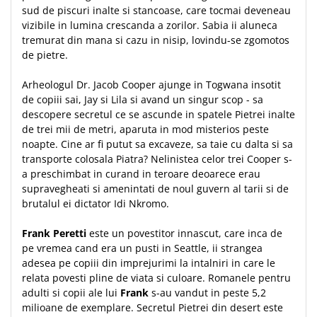
sud de piscuri inalte si stancoase, care tocmai deveneau
Teologie
vizibile in lumina crescanda a zorilor. Sabia ii aluneca
A doua venire
tremurat din mana si cazu in nisip, lovindu-se zgomotos
de pietre.
Apologetica
Dogmatica
Arheologul Dr. Jacob Cooper ajunge in Togwana insotit
Istoria Bisericii
de copiii sai, Jay si Lila si avand un singur scop - sa
Misiune
descopere secretul ce se ascunde in spatele Pietrei inalte
de trei mii de metri, aparuta in mod misterios peste
Viata crestina
noapte. Cine ar fi putut sa excaveze, sa taie cu dalta si sa
Contemporaneitate
transporte colosala Piatra? Nelinistea celor trei Cooper s-
Devotional
a preschimbat in curand in teroare deoarece erau
supravegheati si amenintati de noul guvern al tarii si de
Diverse
brutalul ei dictator Idi Nkromo.
Lupta Spirituala
Schimbarea caracterului
Frank Peretti
este un povestitor innascut, care inca de
Slujire
pe vremea cand era un pusti in Seattle, ii strangea
Suferinta
adesea pe copiii din imprejurimi la intalniri in care le
relata povesti pline de viata si culoare. Romanele pentru
Viata din belsug
adulti si copii ale lui
Frank
s-au vandut in peste 5,2
Viata de zi cu zi
milioane de exemplare. Secretul Pietrei din desert este