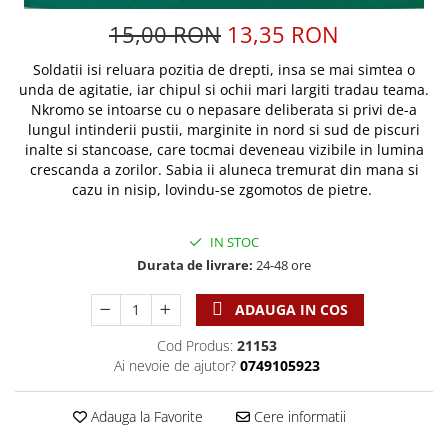
Discipline spirituale
Pix plastic
Tablouri
Viata crestina
15,00 RON
13,35 RON
Rugaciune
Jocuri
Sibiu
Eseuri
Jurnale
Alte suveniruri
Soldatii isi reluara pozitia de drepti, insa se mai simtea o
Familie
unda de agitatie, iar chipul si ochii mari largiti tradau teama.
Carti postale
Jurnal de Rugaciune
Nkromo se intoarse cu o nepasare deliberata si privi de-a
Barbati
Jurnal
Limba Engleza
lungul intinderii pustii, marginite in nord si sud de piscuri
Cresterea copiilor
Magneti
Limba Română
inalte si stancoase, care tocmai deveneau vizibile in lumina
crescanda a zorilor. Sabia ii aluneca tremurat din mana si
Femei
Suport pahar
Magneti
cazu in nisip, lovindu-se zgomotos de pietre.
Relatii
Tablouri
Foarte puternici
Sexualitate
Sinaia
Ornament
IN STOC
Tineri
Magneti
Pentru birou
Durata de livrare:
24-48 ore
Viata de familie
Suport pahar
Pentru copii
Harfe / Partituri
Timisoara
ADAUGA IN COS
Obiecte decorative
Instrumente pastorale
Alte suveniruri
Oglinda
Cod Produs:
21153
Consiliere
Carti postale
Ai nevoie de ajutor?
0749105923
Pix+Semn de carte
Despre biserica
Jurnale
Portofel
Predici/ Schite de predici
Magneti
Adauga la Favorite
Cere informatii
Produse din lemn
Resurse studiu biblic
Suport pahar