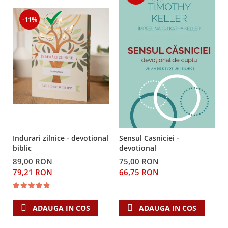
Despre afaceri
Dezvoltare personala
-11%
Leadership
Mediu
Sanatate / nutritie
Indurari zilnice - devotional
Sensul Casniciei -
biblic
devotional
89,00 RON
75,00 RON
79,21 RON
66,75 RON
ADAUGA IN COS
ADAUGA IN COS