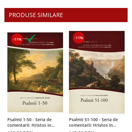
PRODUSE SIMILARE
-11%
-11%
Psalmii 1-50 - Seria de
Psalmii 51-100 - Seria de
comentarii: Hristos in
comentarii: Hristos in
centru
centru