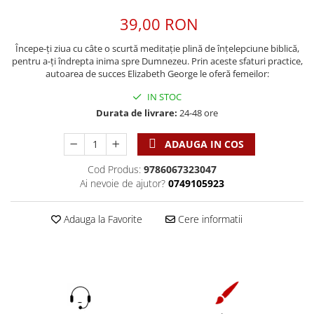
Discipline spirituale
Pix plastic
Tablouri
Viata crestina
39,00 RON
Rugaciune
Jocuri
Sibiu
Eseuri
Jurnale
Alte suveniruri
Începe-ți ziua cu câte o scurtă meditație plină de înțelepciune biblică,
pentru a-ți îndrepta inima spre Dumnezeu. Prin aceste sfaturi practice,
Familie
Carti postale
Jurnal de Rugaciune
autoarea de succes Elizabeth George le oferă femeilor:
Barbati
Jurnal
Limba Engleza
IN STOC
Cresterea copiilor
Magneti
Limba Română
Durata de livrare:
24-48 ore
Femei
Suport pahar
Magneti
Relatii
Tablouri
ADAUGA IN COS
Foarte puternici
Sexualitate
Sinaia
Ornament
Cod Produs:
9786067323047
Tineri
Magneti
Pentru birou
Ai nevoie de ajutor?
0749105923
Viata de familie
Suport pahar
Pentru copii
Harfe / Partituri
Timisoara
Obiecte decorative
Adauga la Favorite
Cere informatii
Instrumente pastorale
Alte suveniruri
Oglinda
Consiliere
Carti postale
Pix+Semn de carte
Despre biserica
Jurnale
Portofel
Predici/ Schite de predici
Magneti
Produse din lemn
Resurse studiu biblic
Suport pahar