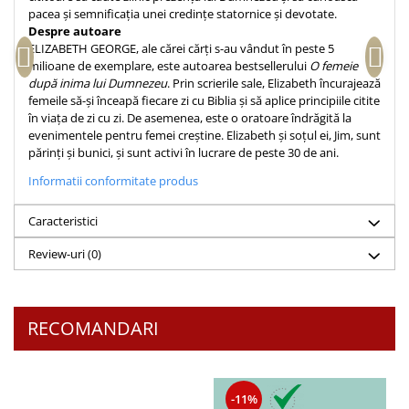
pacea și semnificația unei credințe statornice și devotate.
Teologie
Despre autoare
ELIZABETH GEORGE, ale cărei cărți s-au vândut în peste 5
A doua venire
milioane de exemplare, este autoarea bestsellerului
O femeie
Apologetica
după inima lui Dumnezeu
. Prin scrierile sale, Elizabeth încurajează
Dogmatica
femeile să-și înceapă fiecare zi cu Biblia și să aplice principiile citite
în viața de zi cu zi. De asemenea, este o oratoare îndrăgită la
Istoria Bisericii
evenimentele pentru femei creștine. Elizabeth și soțul ei, Jim, sunt
Misiune
părinți și bunici, și sunt activi în lucrare de peste 30 de ani.
Viata crestina
Informatii conformitate produs
Contemporaneitate
Devotional
Caracteristici
Diverse
Review-uri
(0)
Lupta Spirituala
Schimbarea caracterului
Slujire
RECOMANDARI
Suferinta
Viata din belsug
Viata de zi cu zi
-11%