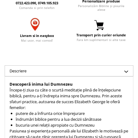
Personalizare produse
0722.423.090, 0749.105.923
Accesorii birou
Instrumente teologice
Tablouri
Personalizăm Bibliile și pixurile
Comanda si prin telefon
alese
Rame foto
Transilvania
Alte studii
Tablouri din lemn
Atlase
Carti postale
Pungi cadou cu versete
Comentarii
Magneti
Transport prin curier oriunde
Livram si in easybox
Puzzle
Dictionare
Fara km suplimentari si alte taxe
Mai usor, mai comod!
Enciclopedii
Sacoșă
Literatura
Semne de carte
Biografii
Set cadou
Descriere
Eseuri
Statuete
Marturii
Descoperă inima lui Dumnezeu
Sticle apa
Romane
Începe-ți ziua cu câte o scurtă meditație plină de înțelepciune
biblică, pentru a-ți îndrepta inima spre Dumnezeu. Prin aceste
Suport pentru pahar
Meditatii
sfaturi practice, autoarea de succes Elizabeth George le oferă
Tablouri
Pedagogie
femeilor:
putere de a înfrunta orice împrejurare
Tablouri canvas
Poezii
îndrumări biblice pentru a lua decizii sănătoase
Termos
bucuria unei relații apropiate cu Dumnezeu
Reviste
Pasiunea și experiența personală ale lui Elizabeth le motivează pe
Sanatate
cititoare să caute zilnic prezența lui Dumnezeu și să cunoască