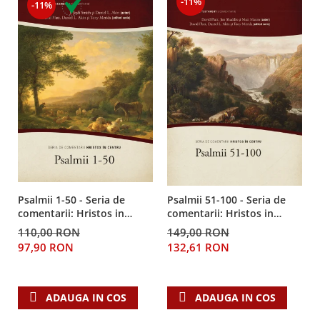
-11%
Despre afaceri
-11%
Dezvoltare personala
Leadership
Mediu
Sanatate / nutritie
Psalmii 1-50 - Seria de
Psalmii 51-100 - Seria de
comentarii: Hristos in
comentarii: Hristos in
centru
centru
110,00 RON
149,00 RON
97,90 RON
132,61 RON
ADAUGA IN COS
ADAUGA IN COS