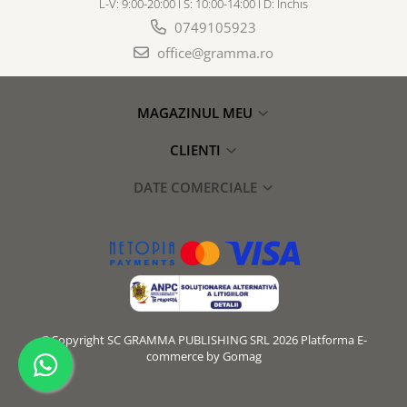
L-V: 9:00-20:00 I S: 10:00-14:00 I D: Inchis
0749105923
office@gramma.ro
MAGAZINUL MEU
CLIENTI
DATE COMERCIALE
©Copyright SC GRAMMA PUBLISHING SRL 2026
Platforma E-
commerce by Gomag