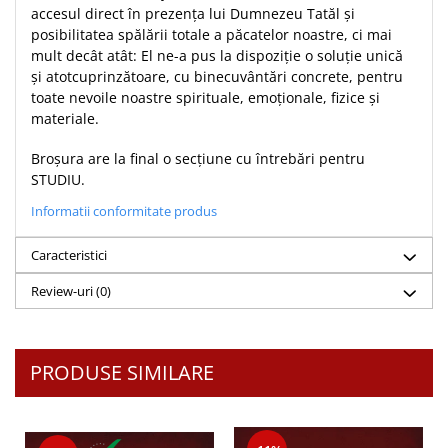
accesul direct în prezența lui Dumnezeu Tatăl și
Teologie
posibilitatea spălării totale a păcatelor noastre, ci mai
A doua venire
mult decât atât: El ne-a pus la dispoziție o soluție unică
și atotcuprinzătoare, cu binecuvântări concrete, pentru
Apologetica
toate nevoile noastre spirituale, emoționale, fizice și
Dogmatica
materiale.
Istoria Bisericii
Misiune
Broșura are la final o secțiune cu întrebări pentru
STUDIU.
Viata crestina
Informatii conformitate produs
Contemporaneitate
Devotional
Caracteristici
Diverse
Review-uri
(0)
Lupta Spirituala
Schimbarea caracterului
Slujire
PRODUSE SIMILARE
Suferinta
Viata din belsug
Viata de zi cu zi