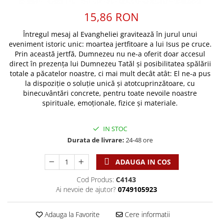
Discipline spirituale
Pix plastic
Tablouri
15,86 RON
Rugaciune
Jocuri
Sibiu
Eseuri
Jurnale
Alte suveniruri
Întregul mesaj al Evangheliei gravitează în jurul unui
Familie
eveniment istoric unic: moartea jertfitoare a lui Isus pe cruce.
Carti postale
Jurnal de Rugaciune
Prin această jertfă, Dumnezeu nu ne-a oferit doar accesul
Barbati
Jurnal
Limba Engleza
direct în prezența lui Dumnezeu Tatăl și posibilitatea spălării
Cresterea copiilor
Magneti
Limba Română
totale a păcatelor noastre, ci mai mult decât atât: El ne-a pus
la dispoziție o soluție unică și atotcuprinzătoare, cu
Femei
Suport pahar
Magneti
binecuvântări concrete, pentru toate nevoile noastre
Relatii
Tablouri
Foarte puternici
spirituale, emoționale, fizice și materiale.
Sexualitate
Sinaia
Ornament
Tineri
Magneti
Pentru birou
IN STOC
Viata de familie
Suport pahar
Pentru copii
Durata de livrare:
24-48 ore
Harfe / Partituri
Timisoara
Obiecte decorative
ADAUGA IN COS
Instrumente pastorale
Alte suveniruri
Oglinda
Consiliere
Carti postale
Cod Produs:
C4143
Pix+Semn de carte
Ai nevoie de ajutor?
0749105923
Despre biserica
Jurnale
Portofel
Predici/ Schite de predici
Magneti
Produse din lemn
Adauga la Favorite
Cere informatii
Resurse studiu biblic
Suport pahar