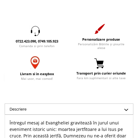
Accesorii birou
Instrumente teologice
Tablouri
Rame foto
Transilvania
Alte studii
Tablouri din lemn
Atlase
Carti postale
Pungi cadou cu versete
Comentarii
Magneti
Puzzle
Dictionare
Personalizare produse
0722.423.090, 0749.105.923
Personalizăm Bibliile și pixurile
Comanda si prin telefon
Enciclopedii
Sacoșă
alese
Literatura
Semne de carte
Biografii
Set cadou
Eseuri
Transport prin curier oriunde
Livram si in easybox
Statuete
Fara km suplimentari si alte taxe
Mai usor, mai comod!
Marturii
Sticle apa
Romane
Suport pentru pahar
Meditatii
Tablouri
Pedagogie
Descriere
Tablouri canvas
Poezii
Întregul mesaj al Evangheliei gravitează în jurul unui
Termos
Reviste
eveniment istoric unic: moartea jertfitoare a lui Isus pe
Sanatate
cruce. Prin această jertfă, Dumnezeu nu ne-a oferit doar