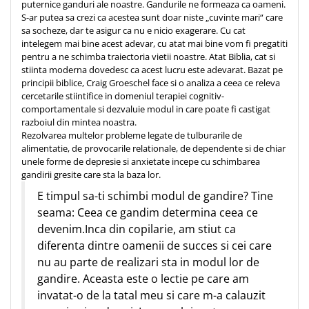
puternice ganduri ale noastre. Gandurile ne formeaza ca oameni.
Teologie
S-ar putea sa crezi ca acestea sunt doar niste „cuvinte mari“ care
sa socheze, dar te asigur ca nu e nicio exagerare. Cu cat
A doua venire
intelegem mai bine acest adevar, cu atat mai bine vom fi pregatiti
Apologetica
pentru a ne schimba traiectoria vietii noastre. Atat Biblia, cat si
stiinta moderna dovedesc ca acest lucru este adevarat. Bazat pe
Dogmatica
principii biblice, Craig Groeschel face si o analiza a ceea ce releva
Istoria Bisericii
cercetarile stiintifice in domeniul terapiei cognitiv-
Misiune
comportamentale si dezvaluie modul in care poate fi castigat
razboiul din mintea noastra.
Viata crestina
Rezolvarea multelor probleme legate de tulburarile de
Contemporaneitate
alimentatie, de provocarile relationale, de dependente si de chiar
unele forme de depresie si anxietate incepe cu schimbarea
Devotional
gandirii gresite care sta la baza lor.
Diverse
E timpul sa-ti schimbi modul de gandire? Tine
Lupta Spirituala
seama: Ceea ce gandim determina ceea ce
Schimbarea caracterului
devenim.Inca din copilarie, am stiut ca
Slujire
diferenta dintre oamenii de succes si cei care
Suferinta
nu au parte de realizari sta in modul lor de
Viata din belsug
gandire. Aceasta este o lectie pe care am
Viata de zi cu zi
invatat-o de la tatal meu si care m-a calauzit