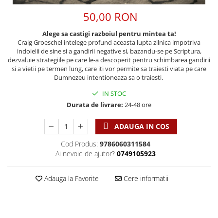
Discipline spirituale
Pix plastic
Tablouri
Viata crestina
50,00 RON
Rugaciune
Jocuri
Sibiu
Eseuri
Jurnale
Alte suveniruri
Alege sa castigi razboiul pentru mintea ta!
Craig Groeschel intelege profund aceasta lupta zilnica impotriva
Familie
Carti postale
Jurnal de Rugaciune
indoielii de sine si a gandirii negative si, bazandu-se pe Scriptura,
Barbati
Jurnal
Limba Engleza
dezvaluie strategiile pe care le-a descoperit pentru schimbarea gandirii
si a vietii pe termen lung, care iti vor permite sa traiesti viata pe care
Cresterea copiilor
Magneti
Limba Română
Dumnezeu intentioneaza sa o traiesti.
Femei
Suport pahar
Magneti
IN STOC
Relatii
Tablouri
Foarte puternici
Durata de livrare:
24-48 ore
Sexualitate
Sinaia
Ornament
Tineri
Magneti
Pentru birou
ADAUGA IN COS
Viata de familie
Suport pahar
Pentru copii
Cod Produs:
9786060311584
Harfe / Partituri
Timisoara
Obiecte decorative
Ai nevoie de ajutor?
0749105923
Instrumente pastorale
Alte suveniruri
Oglinda
Consiliere
Carti postale
Adauga la Favorite
Cere informatii
Pix+Semn de carte
Despre biserica
Jurnale
Portofel
Predici/ Schite de predici
Magneti
Produse din lemn
Resurse studiu biblic
Suport pahar