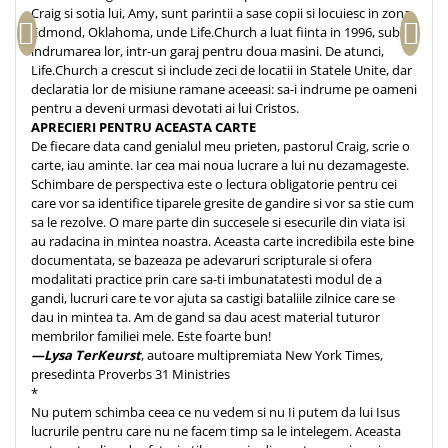
Craig si sotia lui, Amy, sunt parintii a sase copii si locuiesc in zona
Edmond, Oklahoma, unde Life.Church a luat fiinta in 1996, sub
indrumarea lor, intr-un garaj pentru doua masini. De atunci,
Life.Church a crescut si include zeci de locatii in Statele Unite, dar
declaratia lor de misiune ramane aceeasi: sa-i indrume pe oameni
pentru a deveni urmasi devotati ai lui Cristos.
APRECIERI PENTRU ACEASTA CARTE
De fiecare data cand genialul meu prieten, pastorul Craig, scrie o
carte, iau aminte. Iar cea mai noua lucrare a lui nu dezamageste.
Schimbare de perspectiva este o lectura obligatorie pentru cei
care vor sa identifice tiparele gresite de gandire si vor sa stie cum
sa le rezolve. O mare parte din succesele si esecurile din viata isi
au radacina in mintea noastra. Aceasta carte incredibila este bine
documentata, se bazeaza pe adevaruri scripturale si ofera
modalitati practice prin care sa-ti imbunatatesti modul de a
gandi, lucruri care te vor ajuta sa castigi bataliile zilnice care se
dau in mintea ta. Am de gand sa dau acest material tuturor
membrilor familiei mele. Este foarte bun!
—Lysa TerKeurst
, autoare multipremiata New York Times,
presedinta Proverbs 31 Ministries
*
Nu putem schimba ceea ce nu vedem si nu Ii putem da lui Isus
lucrurile pentru care nu ne facem timp sa le intelegem. Aceasta