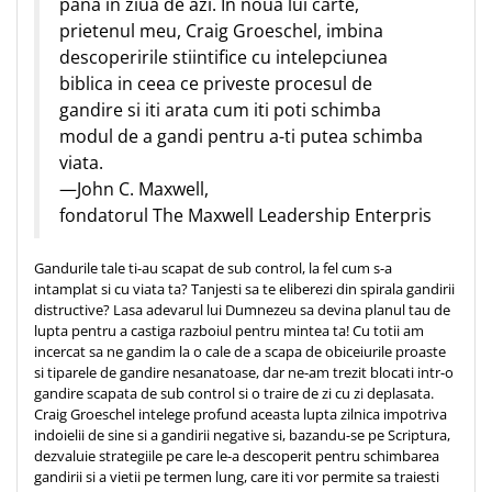
pana in ziua de azi. In noua lui carte,
Despre afaceri
prietenul meu, Craig Groeschel, imbina
Dezvoltare personala
descoperirile stiintifice cu intelepciunea
Leadership
biblica in ceea ce priveste procesul de
Mediu
gandire si iti arata cum iti poti schimba
Sanatate / nutritie
modul de a gandi pentru a-ti putea schimba
viata.
—John C. Maxwell,
fondatorul The Maxwell Leadership Enterpris
Gandurile tale ti-au scapat de sub control, la fel cum s-a
intamplat si cu viata ta? Tanjesti sa te eliberezi din spirala gandirii
distructive? Lasa adevarul lui Dumnezeu sa devina planul tau de
lupta pentru a castiga razboiul pentru mintea ta! Cu totii am
incercat sa ne gandim la o cale de a scapa de obiceiurile proaste
si tiparele de gandire nesanatoase, dar ne-am trezit blocati intr-o
gandire scapata de sub control si o traire de zi cu zi deplasata.
Craig Groeschel intelege profund aceasta lupta zilnica impotriva
indoielii de sine si a gandirii negative si, bazandu-se pe Scriptura,
dezvaluie strategiile pe care le-a descoperit pentru schimbarea
gandirii si a vietii pe termen lung, care iti vor permite sa traiesti