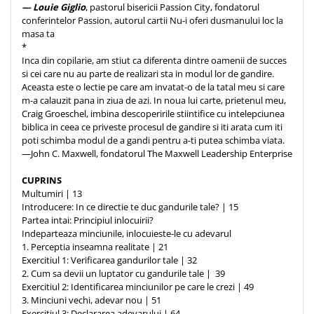
— Louie Giglio
, pastorul bisericii Passion City, fondatorul
conferintelor Passion, autorul cartii Nu-i oferi dusmanului loc la
masa ta
*
Inca din copilarie, am stiut ca diferenta dintre oamenii de succes
si cei care nu au parte de realizari sta in modul lor de gandire.
Aceasta este o lectie pe care am invatat-o de la tatal meu si care
m-a calauzit pana in ziua de azi. In noua lui carte, prietenul meu,
Craig Groeschel, imbina descoperirile stiintifice cu intelepciunea
biblica in ceea ce priveste procesul de gandire si iti arata cum iti
poti schimba modul de a gandi pentru a-ti putea schimba viata.
—John C. Maxwell, fondatorul The Maxwell Leadership Enterprise
CUPRINS
Multumiri | 13
Introducere: In ce directie te duc gandurile tale? | 15
Partea intai: Principiul inlocuirii?
Indeparteaza minciunile, inlocuieste-le cu adevarul
1. Perceptia inseamna realitate | 21
Exercitiul 1: Verificarea gandurilor tale | 32
2. Cum sa devii un luptator cu gandurile tale | 39
Exercitiul 2: Identificarea minciunilor pe care le crezi | 49
3. Minciuni vechi, adevar nou | 51
Exercitiul 3: Declararea adevarului | 64