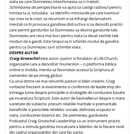
viata pe care Dumnezeu intentioneaza sa o traiesti.
Schimbarea de perspectiva
te va ajuta sa castigi razboiul pentru
mintea ta si, totodata, sa identifici minciunile pe care inamicul
tau vrea sa le crezi, sa recunosti si sa infrangi declansatorii
mentali ce iti provoaca gandirea distructiva si sa dezvolti practici
care permit gandurilor lui Dumnezeu sa devina gandurile tale.
Dumnezeu are ceva mai bun pentru viata ta decat vechile tale
moduri de a gandi. Este timpul sa-ti schimbi modul de gandire
pentru ca Dumnezeu sa-ti schimbe viata.
DESPRE AUTOR
Craig Groeschel
este autor, pastor si fondator al Life.Church,
organizatie care a dezvoltat YouVersion – o platforma biblica
online si mobila, menita sa favorizeze accesul la Scriptura al
oamenilor de pe intreg globul.
Ca unul dintre cei mai renumiti pastori si lideri crestini, Craig
vorbeste frecvent la evenimente si conferinte de leadership din
intreaga lume despre principiile si strategiile de conducere bazate
pe invatatura Scripturii. Este autor de bestselleruri despre o mare
varietate de subiecte, precum relatiile maritale si premaritale,
beneficiile si pericolele retelelor sociale, definirea scopului in
viata, conducerea bisericii etc. De asemenea, gazduieste
Podcastul Craig Groeschel Leadership ca un instrument practic
pentru a stimula gandirea inovatoare a liderilor de la fiecare nivel
din cadrul organizatiilor din care fac parte.