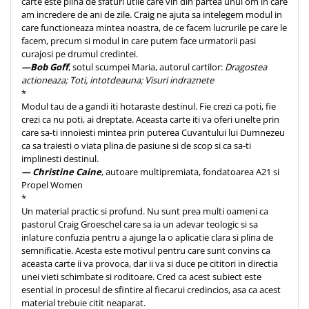
carte este plina de sfaturi utile care vin din partea unui om in care
am incredere de ani de zile. Craig ne ajuta sa intelegem modul in
care functioneaza mintea noastra, de ce facem lucrurile pe care le
facem, precum si modul in care putem face urmatorii pasi
curajosi pe drumul credintei.
—Bob Goff
, sotul scumpei Maria, autorul cartilor:
Dragostea
actioneaza; Toti, intotdeauna; Visuri indraznete
*
Modul tau de a gandi iti hotaraste destinul. Fie crezi ca poti, fie
crezi ca nu poti, ai dreptate. Aceasta carte iti va oferi unelte prin
care sa-ti innoiesti mintea prin puterea Cuvantului lui Dumnezeu
ca sa traiesti o viata plina de pasiune si de scop si ca sa-ti
implinesti destinul.
— Christine Caine
, autoare multipremiata, fondatoarea A21 si
Propel Women
*
Un material practic si profund. Nu sunt prea multi oameni ca
pastorul Craig Groeschel care sa ia un adevar teologic si sa
inlature confuzia pentru a ajunge la o aplicatie clara si plina de
semnificatie. Acesta este motivul pentru care sunt convins ca
aceasta carte ii va provoca, dar ii va si duce pe cititori in directia
unei vieti schimbate si roditoare. Cred ca acest subiect este
esential in procesul de sfintire al fiecarui credincios, asa ca acest
material trebuie citit neaparat.