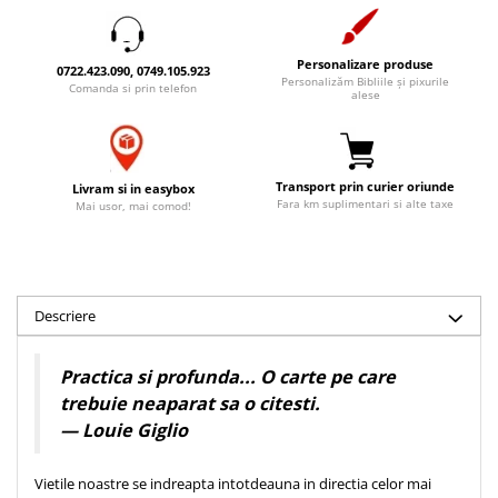
Accesorii birou
Instrumente teologice
Tablouri
Rame foto
Transilvania
Alte studii
Personalizare produse
0722.423.090, 0749.105.923
Tablouri din lemn
Personalizăm Bibliile și pixurile
Atlase
Carti postale
Comanda si prin telefon
alese
Pungi cadou cu versete
Comentarii
Magneti
Puzzle
Dictionare
Enciclopedii
Sacoșă
Transport prin curier oriunde
Livram si in easybox
Literatura
Fara km suplimentari si alte taxe
Mai usor, mai comod!
Semne de carte
Biografii
Set cadou
Eseuri
Statuete
Marturii
Sticle apa
Descriere
Romane
Suport pentru pahar
Meditatii
Practica si profunda... O carte pe care
Tablouri
Pedagogie
trebuie neaparat sa o citesti.
Tablouri canvas
Poezii
— Louie Giglio
Termos
Reviste
Vietile noastre se indreapta intotdeauna in directia celor mai
Sanatate