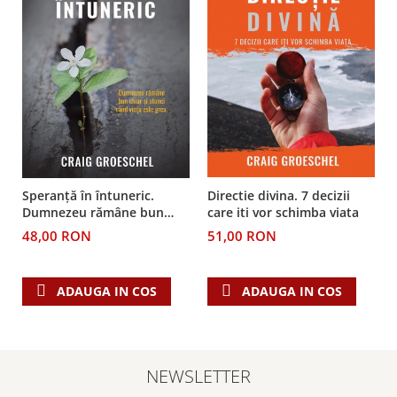
Directie divina. 7 decizii
Speranță în întuneric.
care iti vor schimba viata
Dumnezeu rămâne bun
chiar și atunci când viața
51,00 RON
48,00 RON
este grea
ADAUGA IN COS
ADAUGA IN COS
NEWSLETTER