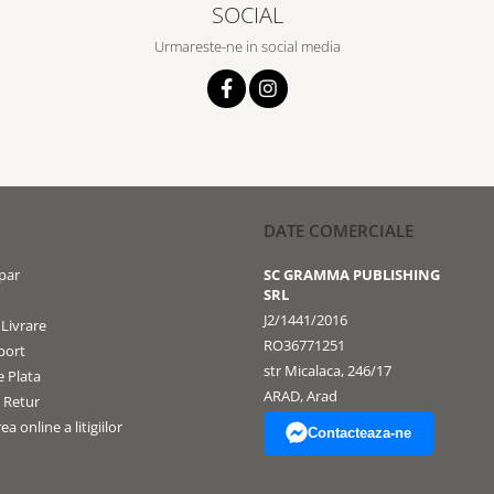
SOCIAL
Urmareste-ne in social media
DATE COMERCIALE
par
SC GRAMMA PUBLISHING
SRL
J2/1441/2016
 Livrare
RO36771251
port
str Micalaca, 246/17
 Plata
ARAD, Arad
e Retur
a online a litigiilor
Contacteaza-ne