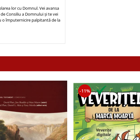
umblarea lor cu Domnul. Vei avansa
de Consiliu a Domnului și te vei
 o împuternicire palpitantă de la
-11%