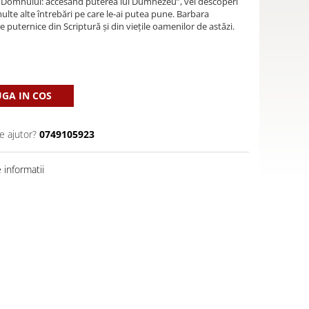
u a Domnului: accesând puterea lui Dumnezeu”, vei descoperi
multe alte întrebări pe care le-ai putea pune. Barbara
puternice din Scriptură și din viețile oamenilor de astăzi.
GA IN COS
e ajutor?
0749105923
informatii