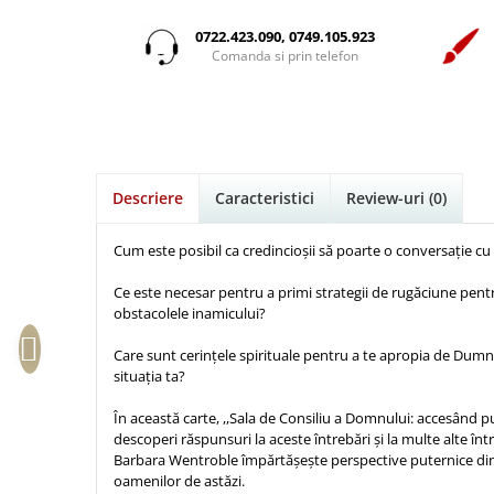
Istorie
Suport Pahar
Copii
Pentru predicatori
Mari
Psihologie
Cluj-Napoca
0722.423.090, 0749.105.923
Cutie cu versete
Povesti care spun adevarul
Medii
Comanda si prin telefon
Filosofie
Iasi
Mici
Display foto
Puiul Istet
Alte studii
Oradea
Noul Testament
Emblema auto
R. C. Sproul
Critica de arta
Alte suveniruri
Pentru adolescenti
Felicitare
cultura generala
Romane
Carti postale
Pentru femei
Psihologie practica
Husă Biblie
Timothy Keller
Jurnale
Descriere
Caracteristici
Review-uri
(0)
Stiinta
Instrumente de scris
Vestea buna pentru inimi micute
Magneti
Devotional zilnic
Pix metalic
Suport pahar
Veveritele de la Marea Moarta
Cum este posibil ca credincioșii să poarte o conversație 
Discipline spirituale
Pix plastic
Tablouri
Viata crestina
Ce este necesar pentru a primi strategii de rugăciune pentr
Rugaciune
Jocuri
Sibiu
obstacolele inamicului?
Eseuri
Jurnale
Alte suveniruri
Care sunt cerințele spirituale pentru a te apropia de Dum
Familie
Carti postale
Jurnal de Rugaciune
situația ta?
Barbati
Jurnal
Limba Engleza
În această carte, ,,Sala de Consiliu a Domnului: accesând 
Cresterea copiilor
Magneti
Limba Română
descoperi răspunsuri la aceste întrebări și la multe alte înt
Femei
Suport pahar
Magneti
Barbara Wentroble împărtășește perspective puternice din S
oamenilor de astăzi.
Relatii
Tablouri
Foarte puternici