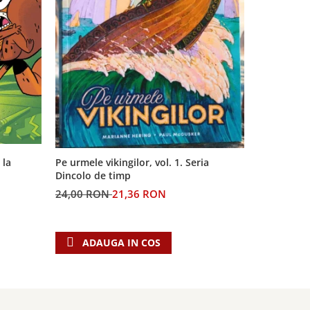
 la
Pe urmele vikingilor, vol. 1. Seria
Generatia 
Dincolo de timp
profetiilor
24,00 RON
21,36 RON
60,00 RO
ADAUGA IN COS
ADAU