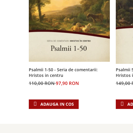
Biografii
Set cadou
Eseuri
Statuete
Marturii
Sticle apa
Romane
Suport pentru pahar
Meditatii
Tablouri
Pedagogie
Tablouri canvas
Poezii
Termos
Reviste
Sanatate
Psalmii 1-50 - Seria de comentarii:
Psalmii 
Hristos in centru
Hristos 
Teologie
110,00 RON
97,90 RON
149,00
A doua venire
Apologetica
Dogmatica
ADAUGA IN COS
AD
Istoria Bisericii
Misiune
Viata crestina