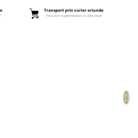
ox
Transport prin curier oriunde
!
Fara km suplimentari si alte taxe