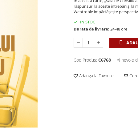
În această carte, ,,Sala de Consili
răspunsuri la aceste întrebări și la 
Wentroble împărtășește perspective 
IN STOC
Durata de livrare:
24-48 ore
ADAU
Cod Produs:
C6768
Ai nevoie d
Adauga la Favorite
Cere 