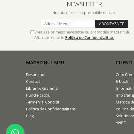
Contemporaneitate
NEWSLETTER
Devotional
Nu rata ofertele si promotiile noastre
Diverse
Lupta Spirituala
Vreau sa primesc newsletter cu promotiile magazinului.
Schimbarea caracterului
Afla mai multe in
Politica de Confidentialitate
Slujire
Suferinta
Viata din belsug
MAGAZINUL MEU
CLIENTI
Viata de zi cu zi
Despre afaceri
Despre noi
Cum Cum
Dezvoltare personala
Contact
E-book
Librariile Gramma
Informatii
Leadership
Puncte cadou
Info trans
Mediu
Termeni si Conditii
Metode de
Sanatate / nutritie
Politica de Confidentialitate
Politica d
Blog
Solutionare
ANPC