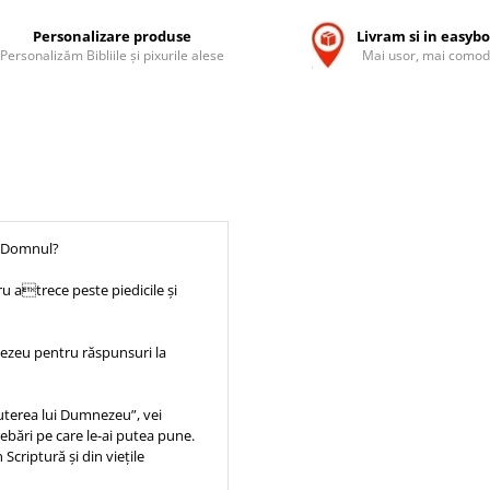
Personalizare produse
Livram si in easyb
Personalizăm Bibliile și pixurile alese
Mai usor, mai comod
cu Domnul?
u atrece peste piedicile și
nezeu pentru răspunsuri la
puterea lui Dumnezeu”, vei
rebări pe care le-ai putea pune.
criptură și din viețile