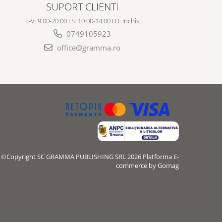
SUPORT CLIENTI
L-V: 9:00-20:00 I S: 10:00-14:00 I D: Inchis
0749105923
office@gramma.ro
©Copyright SC GRAMMA PUBLISHING SRL 2026
Platforma E-
commerce by Gomag