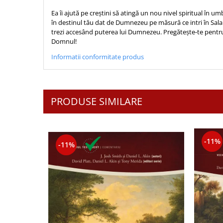
Sexualitate
Sinaia
Ornament
Ea îi ajută pe creștini să atingă un nou nivel spiritual în 
Tineri
în destinul tău dat de Dumnezeu pe măsură ce intri în Sala 
Magneti
Pentru birou
trezi accesând puterea lui Dumnezeu. Pregătește-te pentru
Viata de familie
Suport pahar
Pentru copii
Domnul!
Harfe / Partituri
Timisoara
Obiecte decorative
Informatii conformitate produs
Instrumente pastorale
Alte suveniruri
Oglinda
Consiliere
Carti postale
Pix+Semn de carte
Despre biserica
Jurnale
Portofel
PRODUSE SIMILARE
Predici/ Schite de predici
Magneti
Produse din lemn
Resurse studiu biblic
Suport pahar
Accesorii birou
Instrumente teologice
Tablouri
Rame foto
-11%
Transilvania
-11%
Alte studii
Tablouri din lemn
Atlase
Carti postale
Pungi cadou cu versete
Comentarii
Magneti
Puzzle
Dictionare
Enciclopedii
Sacoșă
Literatura
Semne de carte