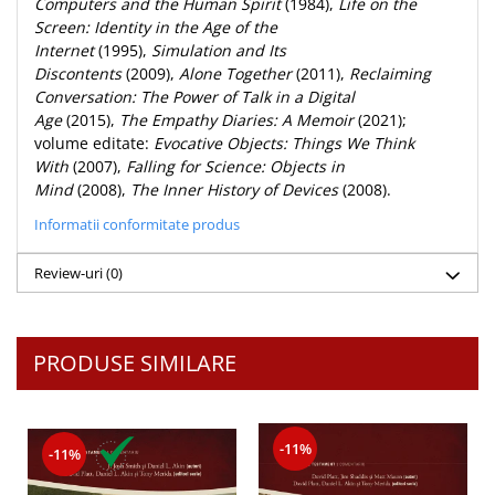
Computers and the Human Spirit
(1984),
Life on the
Screen: Identity in the Age of the
Internet
(1995),
Simulation and Its
Discontents
(2009),
Alone Together
(2011),
Reclaiming
Conversation: The Power of Talk in a Digital
Age
(2015),
The Empathy Diaries: A Memoir
(2021);
volume editate:
Evocative Objects: Things We Think
With
(2007),
Falling for Science: Objects in
Mind
(2008),
The Inner History of Devices
(2008).
Informatii conformitate produs
Review-uri
(0)
PRODUSE SIMILARE
-11%
-11%