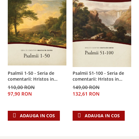
Psalmii 1-50 - Seria de
Psalmii 51-100 - Seria de
comentarii: Hristos in
comentarii: Hristos in
centru
centru
110,00 RON
149,00 RON
97,90 RON
132,61 RON
ADAUGA IN COS
ADAUGA IN COS