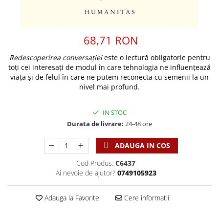
Discipline spirituale
Pix plastic
Tablouri
Viata crestina
Rugaciune
Jocuri
Sibiu
Eseuri
Jurnale
Alte suveniruri
68,71 RON
Familie
Carti postale
Jurnal de Rugaciune
Redescoperirea conversației
este o lectură obligatorie pentru
Barbati
Jurnal
Limba Engleza
toți cei interesați de modul în care tehnologia ne influențează
Cresterea copiilor
Magneti
Limba Română
viața și de felul în care ne putem reconecta cu semenii la un
Femei
Suport pahar
Magneti
nivel mai profund.
Relatii
Tablouri
Foarte puternici
Sexualitate
Sinaia
IN STOC
Ornament
Tineri
Durata de livrare:
24-48 ore
Magneti
Pentru birou
Viata de familie
Suport pahar
Pentru copii
ADAUGA IN COS
Harfe / Partituri
Timisoara
Obiecte decorative
Instrumente pastorale
Cod Produs:
C6437
Alte suveniruri
Oglinda
Ai nevoie de ajutor?
0749105923
Consiliere
Carti postale
Pix+Semn de carte
Despre biserica
Jurnale
Portofel
Adauga la Favorite
Cere informatii
Predici/ Schite de predici
Magneti
Produse din lemn
Resurse studiu biblic
Suport pahar