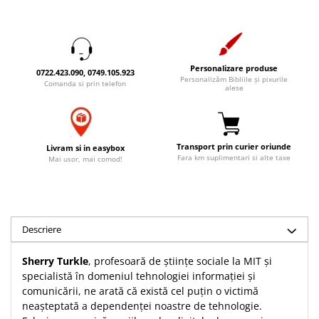
Accesorii birou
Instrumente teologice
Tablouri
Rame foto
Transilvania
Alte studii
Tablouri din lemn
Atlase
Carti postale
Pungi cadou cu versete
Personalizare produse
Comentarii
Magneti
0722.423.090, 0749.105.923
Personalizăm Bibliile și pixurile
Comanda si prin telefon
alese
Puzzle
Dictionare
Enciclopedii
Sacoșă
Literatura
Semne de carte
Transport prin curier oriunde
Livram si in easybox
Biografii
Set cadou
Fara km suplimentari si alte taxe
Mai usor, mai comod!
Eseuri
Statuete
Marturii
Sticle apa
Romane
Suport pentru pahar
Meditatii
Descriere
Tablouri
Pedagogie
Sherry Turkle
, profesoară de științe sociale la MIT și
Tablouri canvas
Poezii
specialistă în domeniul tehnologiei informației și
Termos
comunicării, ne arată că există cel puțin o victimă
Reviste
neașteptată a dependenței noastre de tehnologie.
Sanatate