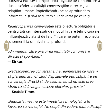
Folosirea excesivă a mijloacelor digitale de comunicare a
Teologie
dus la scăderea calității conversațiilor directe și a
relațiilor umane, împiedicându-ne să aprofundăm
A doua venire
informațiile și să-i ascultăm cu adevărat pe ceilalți.
Apologetica
Dogmatica
Redescoperirea conversației
este o lectură obligatorie
pentru toți cei interesați de modul în care tehnologia ne
Istoria Bisericii
influențează viața și de felul în care ne putem reconecta
Misiune
cu semenii la un nivel mai profund.
Viata crestina
„Un îndemn către prețuirea intimității comunicării
Contemporaneitate
directe și spontane.“
Devotional
— Kirkus
Diverse
„Redescoperirea conversației ne reamintește ce ris­căm
Lupta Spirituala
să pierdem atunci când dispozitivele pun stăpânire pe
Schimbarea caracterului
conver­sația directă și, de asemenea, că nu este prea
Slujire
târziu ca să învingem aceste obiceiuri proaste.“
Suferinta
— Seattle Times
Viata din belsug
„Pledoaria mea nu este împotriva tehnologiei, ci în
Viata de zi cu zi
favoarea conversației. Ne scapă din vedere multe discuții