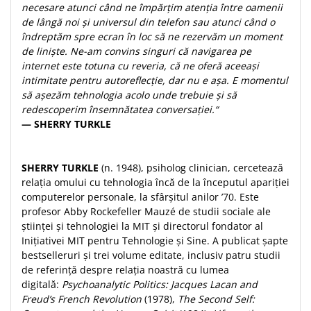
Despre afaceri
necesare atunci când ne împărțim atenția între oamenii
de lângă noi și universul din telefon sau atunci când o
Dezvoltare personala
îndreptăm spre ecran în loc să ne rezervăm un moment
Leadership
de liniște. Ne-am convins singuri că navigarea pe
Mediu
internet este totuna cu reveria, că ne oferă aceeași
Sanatate / nutritie
intimitate pentru autoreflecție, dar nu e așa. E momentul
să așezăm tehnologia acolo unde trebuie și să
redescoperim însemnătatea conversației.“
— SHERRY TURKLE
SHERRY TURKLE
(n. 1948), psiholog clinician, cercetează
relația omului cu tehnologia încă de la începutul apariției
computerelor personale, la sfârșitul anilor ’70. Este
profesor Abby Rockefeller Mauzé de studii sociale ale
științei și tehnologiei la MIT și directorul fondator al
Inițiativei MIT pentru Tehnologie și Sine. A publicat șapte
bestselleruri și trei volume editate, inclusiv patru studii
de referință despre relația noastră cu lumea
digitală:
Psychoanalytic Politics: Jacques Lacan and
Freud’s French Revolution
(1978),
The Second Self: