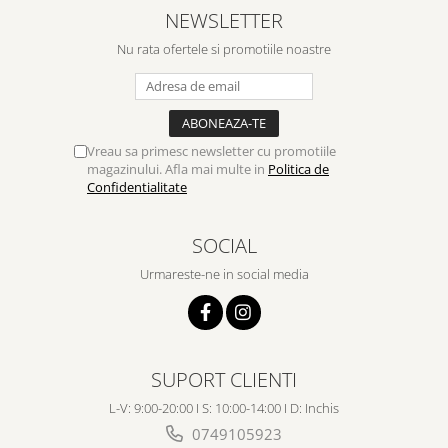
NEWSLETTER
Nu rata ofertele si promotiile noastre
Vreau sa primesc newsletter cu promotiile
magazinului. Afla mai multe in
Politica de
Confidentialitate
SOCIAL
Urmareste-ne in social media
SUPORT CLIENTI
L-V: 9:00-20:00 I S: 10:00-14:00 I D: Inchis
0749105923