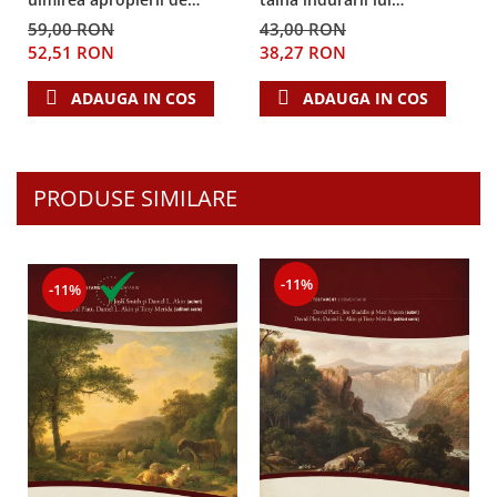
Dumnezeu
Dumnezeu
59,00 RON
43,00 RON
52,51 RON
38,27 RON
ADAUGA IN COS
ADAUGA IN COS
PRODUSE SIMILARE
-11%
-11%