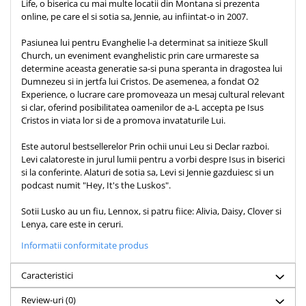
Life, o biserica cu mai multe locatii din Montana si prezenta
online, pe care el si sotia sa, Jennie, au infiintat-o in 2007.
Pasiunea lui pentru Evanghelie l-a determinat sa initieze Skull
Church, un eveniment evanghelistic prin care urmareste sa
determine aceasta generatie sa-si puna speranta in dragostea lui
Dumnezeu si in jertfa lui Cristos. De asemenea, a fondat O2
Experience, o lucrare care promoveaza un mesaj cultural relevant
si clar, oferind posibilitatea oamenilor de a-L accepta pe Isus
Cristos in viata lor si de a promova invataturile Lui.
Este autorul bestsellerelor Prin ochii unui Leu si Declar razboi.
Levi calatoreste in jurul lumii pentru a vorbi despre Isus in biserici
si la conferinte. Alaturi de sotia sa, Levi si Jennie gazduiesc si un
podcast numit "Hey, It's the Luskos".
Sotii Lusko au un fiu, Lennox, si patru fiice: Alivia, Daisy, Clover si
Lenya, care este in ceruri.
Informatii conformitate produs
Caracteristici
Review-uri
(0)