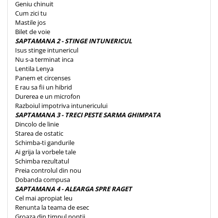
Geniu chinuit
Cum zici tu
Mastile jos
Bilet de voie
SAPTAMANA 2 - STINGE INTUNERICUL
Isus stinge intunericul
Nu s-a terminat inca
Lentila Lenya
Panem et circenses
E rau sa fii un hibrid
Durerea e un microfon
Razboiul impotriva intunericului
SAPTAMANA 3 - TRECI PESTE SARMA GHIMPATA
Dincolo de linie
Starea de ostatic
Schimba-ti gandurile
Ai grija la vorbele tale
Schimba rezultatul
Preia controlul din nou
Dobanda compusa
SAPTAMANA 4 - ALEARGA SPRE RAGET
Cel mai apropiat leu
Renunta la teama de esec
Groaza din timpul noptii