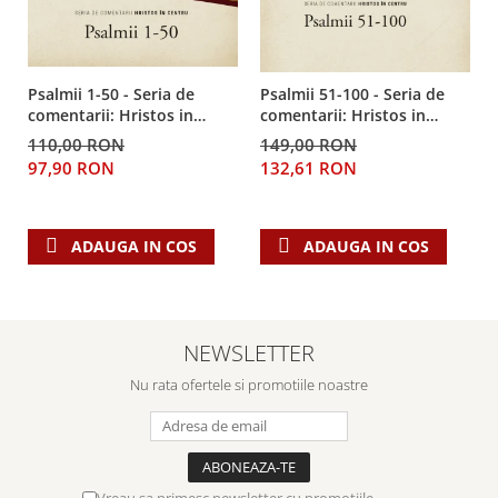
Psalmii 1-50 - Seria de
Psalmii 51-100 - Seria de
comentarii: Hristos in
comentarii: Hristos in
centru
centru
110,00 RON
149,00 RON
97,90 RON
132,61 RON
ADAUGA IN COS
ADAUGA IN COS
NEWSLETTER
Nu rata ofertele si promotiile noastre