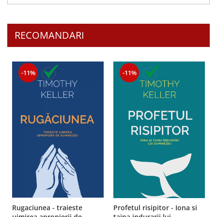
RECOMANDARI
-11%
-11%
Rugaciunea - traieste
Profetul risipitor - Iona si
uimirea apropierii de
taina indurarii lui