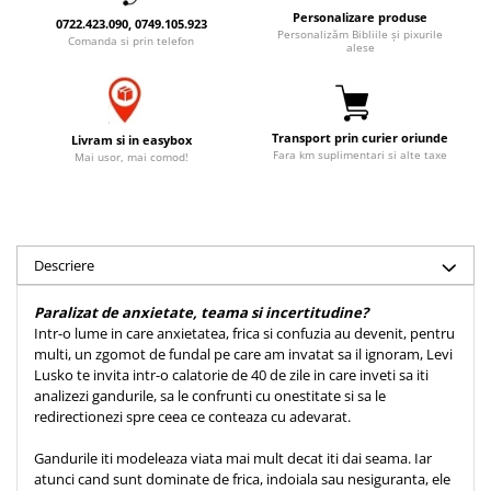
Accesorii birou
Personalizare produse
Instrumente teologice
Tablouri
0722.423.090, 0749.105.923
Personalizăm Bibliile și pixurile
Comanda si prin telefon
Rame foto
alese
Transilvania
Alte studii
Tablouri din lemn
Atlase
Carti postale
Pungi cadou cu versete
Comentarii
Magneti
Puzzle
Transport prin curier oriunde
Dictionare
Livram si in easybox
Fara km suplimentari si alte taxe
Mai usor, mai comod!
Enciclopedii
Sacoșă
Literatura
Semne de carte
Biografii
Set cadou
Eseuri
Descriere
Statuete
Marturii
Sticle apa
Paralizat de anxietate, teama si incertitudine?
Romane
Intr-o lume in care anxietatea, frica si confuzia au devenit, pentru
Suport pentru pahar
Meditatii
multi, un zgomot de fundal pe care am invatat sa il ignoram, Levi
Lusko te invita intr-o calatorie de 40 de zile in care inveti sa iti
Tablouri
Pedagogie
analizezi gandurile, sa le confrunti cu onestitate si sa le
Tablouri canvas
Poezii
redirectionezi spre ceea ce conteaza cu adevarat.
Termos
Reviste
Gandurile iti modeleaza viata mai mult decat iti dai seama. Iar
atunci cand sunt dominate de frica, indoiala sau nesiguranta, ele
Sanatate