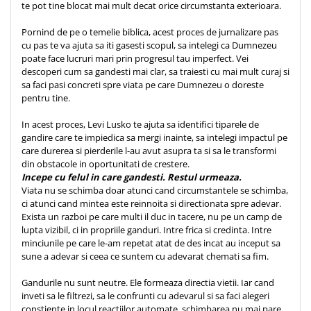
te pot tine blocat mai mult decat orice circumstanta exterioara.
Teologie
Pornind de pe o temelie biblica, acest proces de jurnalizare pas
A doua venire
cu pas te va ajuta sa iti gasesti scopul, sa intelegi ca Dumnezeu
Apologetica
poate face lucruri mari prin progresul tau imperfect. Vei
descoperi cum sa gandesti mai clar, sa traiesti cu mai mult curaj si
Dogmatica
sa faci pasi concreti spre viata pe care Dumnezeu o doreste
Istoria Bisericii
pentru tine.
Misiune
In acest proces, Levi Lusko te ajuta sa identifici tiparele de
Viata crestina
gandire care te impiedica sa mergi inainte, sa intelegi impactul pe
Contemporaneitate
care durerea si pierderile l-au avut asupra ta si sa le transformi
din obstacole in oportunitati de crestere.
Devotional
Incepe cu felul in care gandesti. Restul urmeaza.
Diverse
Viata nu se schimba doar atunci cand circumstantele se schimba,
Lupta Spirituala
ci atunci cand mintea este reinnoita si directionata spre adevar.
Exista un razboi pe care multi il duc in tacere, nu pe un camp de
Schimbarea caracterului
lupta vizibil, ci in propriile ganduri. Intre frica si credinta. Intre
Slujire
minciunile pe care le-am repetat atat de des incat au inceput sa
sune a adevar si ceea ce suntem cu adevarat chemati sa fim.
Suferinta
Viata din belsug
Gandurile nu sunt neutre. Ele formeaza directia vietii. Iar cand
Viata de zi cu zi
inveti sa le filtrezi, sa le confrunti cu adevarul si sa faci alegeri
constiente in locul reactiilor automate, schimbarea nu mai pare