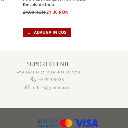
Dincolo de timp
profetiilor
24,00 RON
21,36 RON
60,00 RO
ADAUGA IN COS
ADAU
SUPORT CLIENTI
L-V: 9:00-20:00 I S: 10:00-14:00 I D: Inchis
0749105923
office@gramma.ro