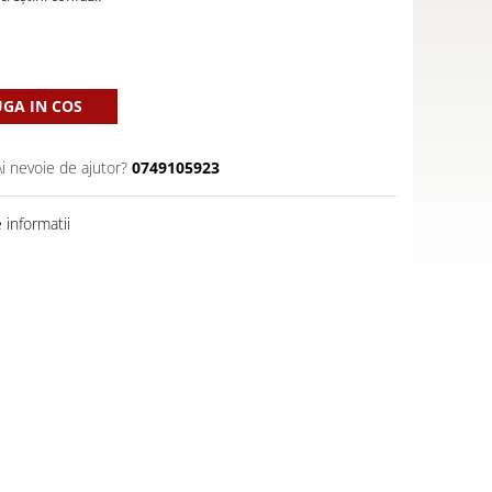
GA IN COS
Ai nevoie de ajutor?
0749105923
informatii