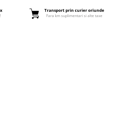
ox
Transport prin curier oriunde
!
Fara km suplimentari si alte taxe