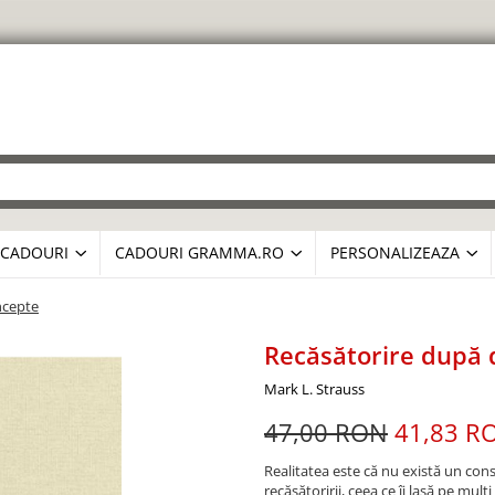
CADOURI
CADOURI GRAMMA.RO
PERSONALIZEAZA
oncepte
Recăsătorire după d
Mark L. Strauss
47,00 RON
41,83 R
Realitatea este că nu există un conse
recăsătoririi, ceea ce îi lasă pe mulți