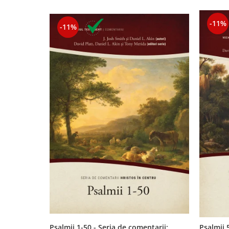
Contemporaneitate
Devotional
-11%
-11%
Diverse
Lupta Spirituala
Schimbarea caracterului
Slujire
Suferinta
Viata din belsug
Viata de zi cu zi
Despre afaceri
Dezvoltare personala
Leadership
Mediu
Sanatate / nutritie
Psalmii 1-50 - Seria de comentarii:
Psalmii 