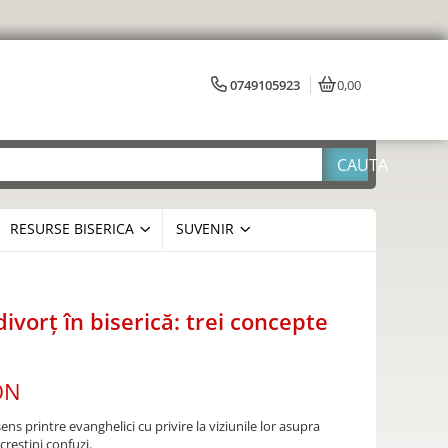
0749105923
0,00
RESURSE BISERICA
SUVENIR
ivorț în biserică: trei concepte
ON
ns printre evanghelici cu privire la viziunile lor asupra
 creștini confuzi.