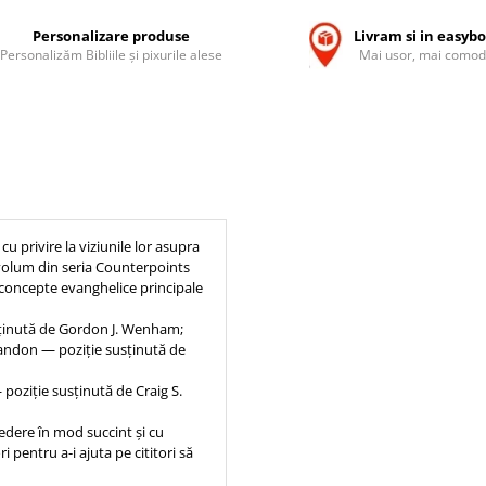
Personalizare produse
Livram si in easyb
Personalizăm Bibliile și pixurile alese
Mai usor, mai comod
u privire la viziunile lor asupra
st volum din seria Counterpoints
 concepte evanghelice principale
sținută de Gordon J. Wenham;
bandon — poziție susținută de
poziție susținută de Craig S.
vedere în mod succint și cu
 pentru a-i ajuta pe cititori să