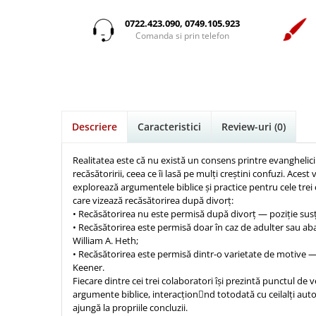
Istorie
Suport Pahar
Copii
Pentru predicatori
Mari
Psihologie
Cluj-Napoca
0722.423.090, 0749.105.923
Cutie cu versete
Povesti care spun adevarul
Medii
Comanda si prin telefon
Filosofie
Iasi
Mici
Display foto
Puiul Istet
Alte studii
Oradea
Noul Testament
Emblema auto
R. C. Sproul
Critica de arta
Alte suveniruri
Pentru adolescenti
Felicitare
cultura generala
Romane
Carti postale
Pentru femei
Psihologie practica
Husă Biblie
Timothy Keller
Jurnale
Descriere
Caracteristici
Review-uri
(0)
Stiinta
Instrumente de scris
Vestea buna pentru inimi micute
Magneti
Devotional zilnic
Pix metalic
Suport pahar
Veveritele de la Marea Moarta
Realitatea este că nu există un consens printre evanghelici c
Discipline spirituale
recăsătoririi, ceea ce îi lasă pe mulți creștini confuzi. Ace
Pix plastic
Tablouri
Viata crestina
explorează argumentele biblice și practice pentru cele trei
Rugaciune
Jocuri
Sibiu
care vizează recăsătorirea după divorț:
Eseuri
• Recăsătorirea nu este permisă după divorț — poziție su
Jurnale
Alte suveniruri
• Recăsătorirea este permisă doar în caz de adulter sau a
Familie
Carti postale
Jurnal de Rugaciune
William A. Heth;
Barbati
Jurnal
• Recăsătorirea este permisă dintr-o varietate de motive — 
Limba Engleza
Keener.
Cresterea copiilor
Magneti
Limba Română
Fiecare dintre cei trei colaboratori își prezintă punctul de 
Femei
Suport pahar
Magneti
argumente biblice, interacționnd totodată cu ceilalți autori
ajungă la propriile concluzii.
Relatii
Tablouri
Foarte puternici