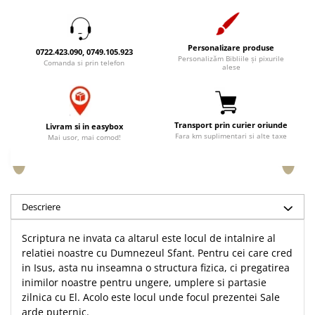
Accesorii birou
Instrumente teologice
Tablouri
Rame foto
Transilvania
Alte studii
Tablouri din lemn
Personalizare produse
0722.423.090, 0749.105.923
Atlase
Carti postale
Personalizăm Bibliile și pixurile
Comanda si prin telefon
Pungi cadou cu versete
alese
Comentarii
Magneti
Puzzle
Dictionare
Enciclopedii
Sacoșă
Transport prin curier oriunde
Literatura
Livram si in easybox
Semne de carte
Fara km suplimentari si alte taxe
Mai usor, mai comod!
Biografii
Set cadou
Eseuri
Statuete
Marturii
Sticle apa
Romane
Descriere
Suport pentru pahar
Meditatii
Scriptura ne invata ca altarul este locul de intalnire al
Tablouri
Pedagogie
relatiei noastre cu Dumnezeul Sfant. Pentru cei care cred
Tablouri canvas
Poezii
in Isus, asta nu inseamna o structura fizica, ci pregatirea
inimilor noastre pentru ungere, umplere si partasie
Termos
Reviste
zilnica cu El. Acolo este locul unde focul prezentei Sale
Sanatate
arde puternic.