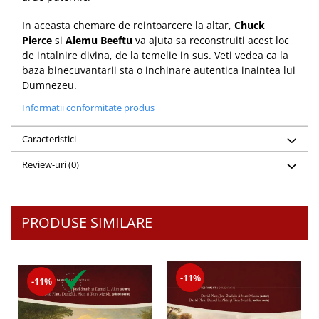
Teologie
In aceasta chemare de reintoarcere la altar,
Chuck
A doua venire
Pierce
si
Alemu Beeftu
va ajuta sa reconstruiti acest loc
de intalnire divina, de la temelie in sus. Veti vedea ca la
Apologetica
baza binecuvantarii sta o inchinare autentica inaintea lui
Dogmatica
Dumnezeu.
Istoria Bisericii
Informatii conformitate produs
Misiune
Viata crestina
Caracteristici
Contemporaneitate
Review-uri
(0)
Devotional
Diverse
Lupta Spirituala
PRODUSE SIMILARE
Schimbarea caracterului
Slujire
Suferinta
-11%
-11%
Viata din belsug
Viata de zi cu zi