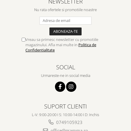
NEWSLETTER
Nu rata ofertele si promotiile noastre
Vreau sa primesc newsletter cu promotiile
magazinului. Afla mai multe in
Politica de
Confidentialitate
SOCIAL
Urmareste-ne in social media
SUPORT CLIENTI
L-V: 9:00-20:00 I S: 10:00-14:00 I D: Inchis
0749105923
office@gramma.ro