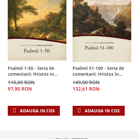
Despre afaceri
Dezvoltare personala
Leadership
Mediu
Sanatate / nutritie
Psalmii 1-50 - Seria de
Psalmii 51-100 - Seria de
comentarii: Hristos in
comentarii: Hristos in
centru
centru
110,00 RON
149,00 RON
97,90 RON
132,61 RON
ADAUGA IN COS
ADAUGA IN COS