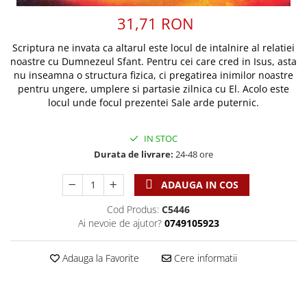
Discipline spirituale
Pix plastic
Tablouri
31,71 RON
Rugaciune
Jocuri
Sibiu
Eseuri
Jurnale
Alte suveniruri
Scriptura ne invata ca altarul este locul de intalnire al relatiei
Familie
noastre cu Dumnezeul Sfant. Pentru cei care cred in Isus, asta
Carti postale
Jurnal de Rugaciune
nu inseamna o structura fizica, ci pregatirea inimilor noastre
Barbati
Jurnal
Limba Engleza
pentru ungere, umplere si partasie zilnica cu El. Acolo este
Cresterea copiilor
Magneti
Limba Română
locul unde focul prezentei Sale arde puternic.
Femei
Suport pahar
Magneti
Relatii
Tablouri
IN STOC
Foarte puternici
Sexualitate
Sinaia
Durata de livrare:
24-48 ore
Ornament
Tineri
Magneti
Pentru birou
ADAUGA IN COS
Viata de familie
Suport pahar
Pentru copii
Harfe / Partituri
Cod Produs:
C5446
Timisoara
Obiecte decorative
Ai nevoie de ajutor?
0749105923
Instrumente pastorale
Alte suveniruri
Oglinda
Consiliere
Carti postale
Pix+Semn de carte
Adauga la Favorite
Cere informatii
Despre biserica
Jurnale
Portofel
Predici/ Schite de predici
Magneti
Produse din lemn
Resurse studiu biblic
Suport pahar