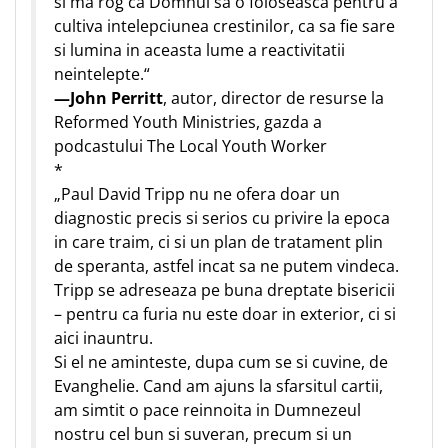
si ma rog ca Domnul sa o foloseasca pentru a
cultiva intelepciunea crestinilor, ca sa fie sare
si lumina in aceasta lume a reactivitatii
neintelepte.“
—John Perritt
, autor, director de resurse la
Reformed Youth Ministries, gazda a
podcastului The Local Youth Worker
*
„Paul David Tripp nu ne ofera doar un
diagnostic precis si serios cu privire la epoca
in care traim, ci si un plan de tratament plin
de speranta, astfel incat sa ne putem vindeca.
Tripp se adreseaza pe buna dreptate bisericii
– pentru ca furia nu este doar in exterior, ci si
aici inauntru.
Si el ne aminteste, dupa cum se si cuvine, de
Evanghelie. Cand am ajuns la sfarsitul cartii,
am simtit o pace reinnoita in Dumnezeul
nostru cel bun si suveran, precum si un