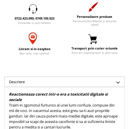
Accesorii birou
Instrumente teologice
Tablouri
Rame foto
Transilvania
Alte studii
Personalizare produse
0722.423.090, 0749.105.923
Tablouri din lemn
Personalizăm Bibliile și pixurile
Atlase
Carti postale
Comanda si prin telefon
alese
Pungi cadou cu versete
Comentarii
Magneti
Puzzle
Dictionare
Enciclopedii
Sacoșă
Transport prin curier oriunde
Livram si in easybox
Literatura
Fara km suplimentari si alte taxe
Mai usor, mai comod!
Semne de carte
Biografii
Set cadou
Eseuri
Statuete
Marturii
Sticle apa
Descriere
Romane
Suport pentru pahar
Meditatii
Reactioneaza corect intr-o era a toxicitatii digitale si
Tablouri
sociale
Pedagogie
Traim in zgomotul furtunos al unei lumi confuze, compuse din
Tablouri canvas
Poezii
mii de voci. In vacarmul acesta, este greu sa-ti auzi propriile
ganduri. Iar din cauza puterii mass-mediei digitale, este aproape
Termos
Reviste
imposibil sa scapi de aceasta cacofonie si sa ai suficienta liniste
Sanatate
pentru a medita si a cantari lucrurile.