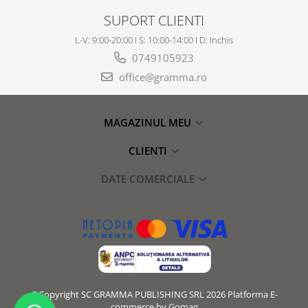
SUPORT CLIENTI
L-V: 9:00-20:00 I S: 10:00-14:00 I D: Inchis
0749105923
office@gramma.ro
MAGAZINUL MEU
CLIENTI
DATE COMERCIALE
©Copyright SC GRAMMA PUBLISHING SRL 2026
Platforma E-
commerce by Gomag