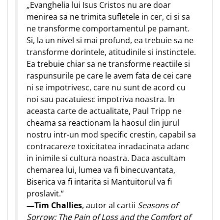
„Evanghelia lui Isus Cristos nu are doar
menirea sa ne trimita sufletele in cer, ci si sa
ne transforme comportamentul pe pamant.
Si, la un nivel si mai profund, ea trebuie sa ne
transforme dorintele, atitudinile si instinctele.
Ea trebuie chiar sa ne transforme reactiile si
raspunsurile pe care le avem fata de cei care
ni se impotrivesc, care nu sunt de acord cu
noi sau pacatuiesc impotriva noastra. In
aceasta carte de actualitate, Paul Tripp ne
cheama sa reactionam la haosul din jurul
nostru intr-un mod specific crestin, capabil sa
contracareze toxicitatea inradacinata adanc
in inimile si cultura noastra. Daca ascultam
chemarea lui, lumea va fi binecuvantata,
Biserica va fi intarita si Mantuitorul va fi
proslavit.“
—Tim Challies
, autor al cartii
Seasons of
Sorrow: The Pain of Loss and the Comfort of