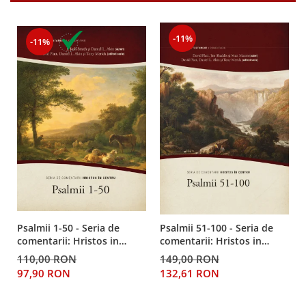
-11%
-11%
Psalmii 1-50 - Seria de
Psalmii 51-100 - Seria de
comentarii: Hristos in
comentarii: Hristos in
centru
centru
110,00 RON
149,00 RON
97,90 RON
132,61 RON