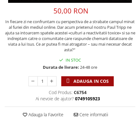
Discipline spirituale
Pix plastic
Tablouri
50,00 RON
Rugaciune
Jocuri
Sibiu
Eseuri
Jurnale
Alte suveniruri
In fiecare zi ne confruntam cu perspectiva de a strabate campul minat
al furiei din mediul online. Dar acum prietenul nostru Paul Tripp ne
Familie
Carti postale
Jurnal de Rugaciune
ajuta sa intoarcem spatele acestei «culturi a reactivitatii toxice» si sa ne
Barbati
Jurnal
Limba Engleza
indreptam catre o comunitate care raspunde chemarii datatoare de
viata a lui Isus. Ce ar putea fi mai atragator – sau mai necesar decat
Cresterea copiilor
Magneti
Limba Română
asta?“
Femei
Suport pahar
Magneti
IN STOC
Relatii
Tablouri
Foarte puternici
Durata de livrare:
24-48 ore
Sexualitate
Sinaia
Ornament
Tineri
Magneti
Pentru birou
ADAUGA IN COS
Viata de familie
Suport pahar
Pentru copii
Cod Produs:
C6754
Harfe / Partituri
Timisoara
Obiecte decorative
Ai nevoie de ajutor?
0749105923
Instrumente pastorale
Alte suveniruri
Oglinda
Consiliere
Carti postale
Adauga la Favorite
Cere informatii
Pix+Semn de carte
Despre biserica
Jurnale
Portofel
Predici/ Schite de predici
Magneti
Produse din lemn
Resurse studiu biblic
Suport pahar