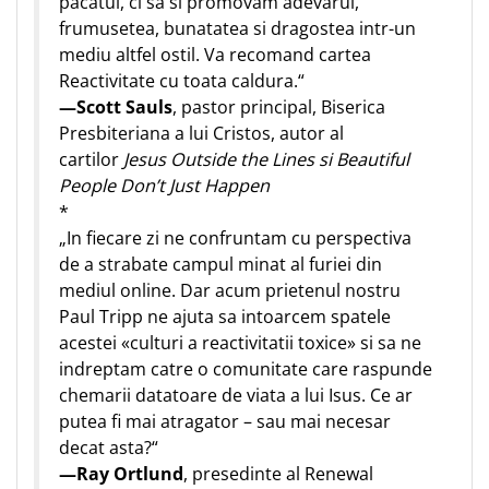
pacatul, ci sa si promovam adevarul,
frumusetea, bunatatea si dragostea intr-un
mediu altfel ostil. Va recomand cartea
Reactivitate cu toata caldura.“
—Scott Sauls
, pastor principal, Biserica
Presbiteriana a lui Cristos, autor al
cartilor
Jesus Outside the Lines si Beautiful
People Don’t Just Happen
*
„In fiecare zi ne confruntam cu perspectiva
de a strabate campul minat al furiei din
mediul online. Dar acum prietenul nostru
Paul Tripp ne ajuta sa intoarcem spatele
acestei «culturi a reactivitatii toxice» si sa ne
indreptam catre o comunitate care raspunde
chemarii datatoare de viata a lui Isus. Ce ar
putea fi mai atragator – sau mai necesar
decat asta?“
—Ray Ortlund
, presedinte al Renewal