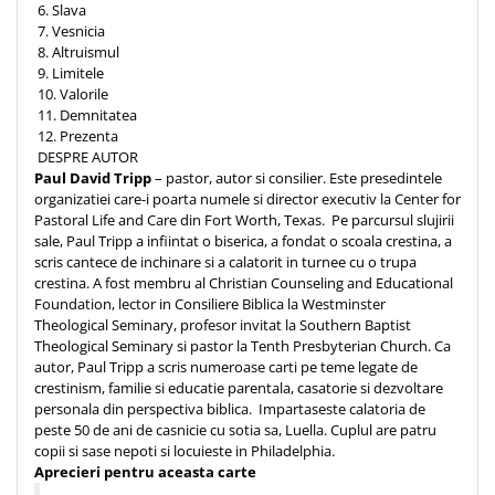
6. Slava
7. Vesnicia
8. Altruismul
9. Limitele
10. Valorile
11. Demnitatea
12. Prezenta
DESPRE AUTOR
Paul David Tripp
– pastor, autor si consilier. Este presedintele
organizatiei care-i poarta numele si director executiv la Center for
Pastoral Life and Care din Fort Worth, Texas. Pe parcursul slujirii
sale, Paul Tripp a infiintat o biserica, a fondat o scoala crestina, a
scris cantece de inchinare si a calatorit in turnee cu o trupa
crestina. A fost membru al Christian Counseling and Educational
Foundation, lector in Consiliere Biblica la Westminster
Theological Seminary, profesor invitat la Southern Baptist
Theological Seminary si pastor la Tenth Presbyterian Church. Ca
autor, Paul Tripp a scris numeroase carti pe teme legate de
crestinism, familie si educatie parentala, casatorie si dezvoltare
personala din perspectiva biblica. Impartaseste calatoria de
peste 50 de ani de casnicie cu sotia sa, Luella. Cuplul are patru
copii si sase nepoti si locuieste in Philadelphia.
Aprecieri pentru aceasta carte