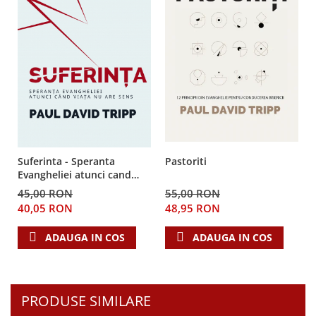
Suferinta - Speranta
Pastoriti
Evangheliei atunci cand
viata nu are sens
45,00 RON
55,00 RON
40,05 RON
48,95 RON
ADAUGA IN COS
ADAUGA IN COS
PRODUSE SIMILARE