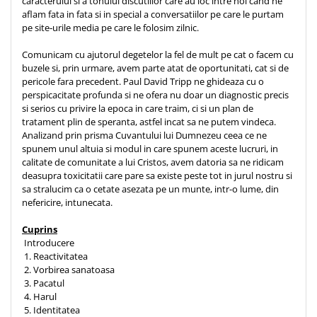
caracterului si a tonului discutiilor care au loc intre noi cand ne
Despre afaceri
aflam fata in fata si in special a conversatiilor pe care le purtam
Dezvoltare personala
pe site‑urile media pe care le folosim zilnic.
Leadership
Comunicam cu ajutorul degetelor la fel de mult pe cat o facem cu
Mediu
buzele si, prin urmare, avem parte atat de oportunitati, cat si de
Sanatate / nutritie
pericole fara precedent. Paul David Tripp ne ghideaza cu o
perspicacitate profunda si ne ofera nu doar un diagnostic precis
si serios cu privire la epoca in care traim, ci si un plan de
tratament plin de speranta, astfel incat sa ne putem vindeca.
Analizand prin prisma Cuvantului lui Dumnezeu ceea ce ne
spunem unul altuia si modul in care spunem aceste lucruri, in
calitate de comunitate a lui Cristos, avem datoria sa ne ridicam
deasupra toxicitatii care pare sa existe peste tot in jurul nostru si
sa stralucim ca o cetate asezata pe un munte, intr-o lume, din
nefericire, intunecata.
Cuprins
Introducere
1. Reactivitatea
2. Vorbirea sanatoasa
3. Pacatul
4. Harul
5. Identitatea