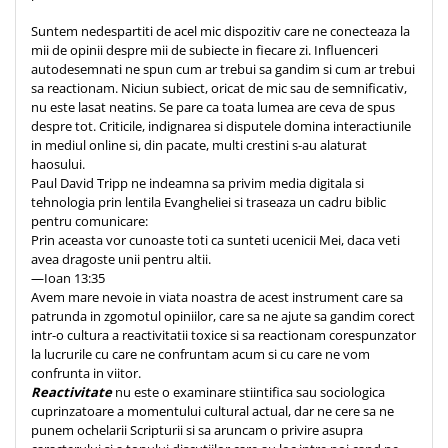
Teologie
Suntem nedespartiti de acel mic dispozitiv care ne conecteaza la
mii de opinii despre mii de subiecte in fiecare zi. Influenceri
A doua venire
autodesemnati ne spun cum ar trebui sa gandim si cum ar trebui
Apologetica
sa reactionam. Niciun subiect, oricat de mic sau de semnificativ,
Dogmatica
nu este lasat neatins. Se pare ca toata lumea are ceva de spus
despre tot. Criticile, indignarea si disputele domina interactiunile
Istoria Bisericii
in mediul online si, din pacate, multi crestini s-au alaturat
Misiune
haosului.
Paul David Tripp ne indeamna sa privim media digitala si
Viata crestina
tehnologia prin lentila Evangheliei si traseaza un cadru biblic
Contemporaneitate
pentru comunicare:
Prin aceasta vor cunoaste toti ca sunteti ucenicii Mei, daca veti
Devotional
avea dragoste unii pentru altii.
Diverse
—Ioan 13:35
Lupta Spirituala
Avem mare nevoie in viata noastra de acest instrument care sa
patrunda in zgomotul opiniilor, care sa ne ajute sa gandim corect
Schimbarea caracterului
intr-o cultura a reactivitatii toxice si sa reactionam corespunzator
Slujire
la lucrurile cu care ne confruntam acum si cu care ne vom
Suferinta
confrunta in viitor.
Reactivitate
nu este o examinare stiintifica sau sociologica
Viata din belsug
cuprinzatoare a momentului cultural actual, dar ne cere sa ne
Viata de zi cu zi
punem ochelarii Scripturii si sa aruncam o privire asupra