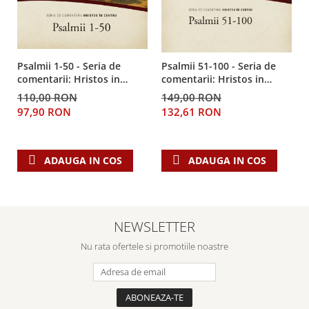
Psalmii 1-50 - Seria de
Psalmii 51-100 - Seria de
comentarii: Hristos in
comentarii: Hristos in
centru
centru
110,00 RON
149,00 RON
97,90 RON
132,61 RON
ADAUGA IN COS
ADAUGA IN COS
NEWSLETTER
Nu rata ofertele si promotiile noastre