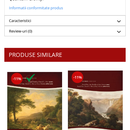
Despre afaceri
Informatii conformitate produs
Dezvoltare personala
Leadership
Caracteristici
Mediu
Review-uri
(0)
Sanatate / nutritie
PRODUSE SIMILARE
-11%
-11%