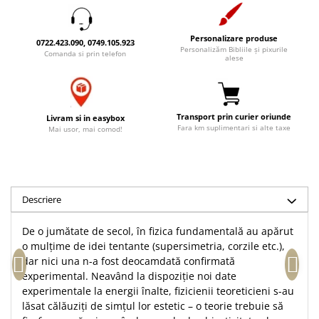
Accesorii birou
Instrumente teologice
Tablouri
Rame foto
Transilvania
Alte studii
Personalizare produse
0722.423.090, 0749.105.923
Tablouri din lemn
Personalizăm Bibliile și pixurile
Atlase
Carti postale
Comanda si prin telefon
alese
Pungi cadou cu versete
Comentarii
Magneti
Puzzle
Dictionare
Enciclopedii
Sacoșă
Transport prin curier oriunde
Livram si in easybox
Fara km suplimentari si alte taxe
Literatura
Mai usor, mai comod!
Semne de carte
Biografii
Set cadou
Eseuri
Statuete
Marturii
Descriere
Sticle apa
Romane
Suport pentru pahar
Meditatii
De o jumătate de secol, în fizica fundamentală au apărut
Tablouri
o mulțime de idei tentante (supersimetria, corzile etc.),
Pedagogie
dar nici una n-a fost deocamdată confirmată
Tablouri canvas
Poezii
experimental. Neavând la dispoziție noi date
Termos
experimentale la energii înalte, fizicienii teoreticieni s-au
Reviste
lăsat călăuziți de simțul lor estetic – o teorie trebuie să
Sanatate