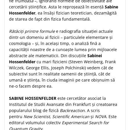
fie
frumoasă
–, ignorând normele de obiectivitate ale
Teologie
cercetării științifice. Asta le reproșează în esență
Sabine
Hossenfelder
, ea însăși fizician teoretician, dezamăgită
A doua venire
de starea de fapt din fizica fundamentală.
Apologetica
Dogmatica
Rătăciți printre formule
e radiografia situației actuale
dintr-un domeniu al fizicii – particulele elementare și
Istoria Bisericii
cosmologia – și, în același timp, o analiză fină a
Misiune
capacității noastre de a cunoaște lumea prin mijloacele
Viata crestina
abstracte ale matematicii. Din discuțiile
Sabinei
Hossenfelder
cu mari fizicieni (Steven Weinberg, Frank
Contemporaneitate
Wilczek, George Ellis, Joseph Polchinski) vedem cât de
Devotional
subiectivi sunt în realitate oamenii de știință, cât de
Diverse
umană e știința, în ciuda imaginii pe care obișnuim să
Lupta Spirituala
ne-o facem despre ea.
Schimbarea caracterului
SABINE HOSSENFELDER
este cercetător asociat la
Slujire
Institutul de Studii Avansate din Frankfurt și creatoarea
Suferinta
popularului blog de fizică
Backreaction
. A scris
Viata din belsug
pentru
New Scientist
,
Scientific American
și
NOVA
. Este
editorul volumului colectiv
Experimental Search for
Viata de zi cu zi
Quantum Gravity
.