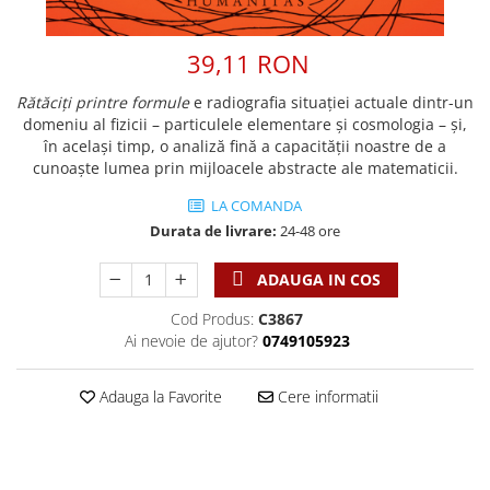
Discipline spirituale
Pix plastic
Tablouri
Rugaciune
Jocuri
Sibiu
39,11 RON
Eseuri
Jurnale
Alte suveniruri
Familie
Rătăciți printre formule
e radiografia situației actuale dintr-un
Carti postale
Jurnal de Rugaciune
domeniu al fizicii – particulele elementare și cosmologia – și,
Barbati
Jurnal
Limba Engleza
în același timp, o analiză fină a capacității noastre de a
Cresterea copiilor
Magneti
Limba Română
cunoaște lumea prin mijloacele abstracte ale matematicii.
Femei
Suport pahar
Magneti
LA COMANDA
Relatii
Tablouri
Foarte puternici
Durata de livrare:
24-48 ore
Sexualitate
Sinaia
Ornament
Tineri
Magneti
ADAUGA IN COS
Pentru birou
Viata de familie
Suport pahar
Pentru copii
Cod Produs:
C3867
Harfe / Partituri
Timisoara
Obiecte decorative
Ai nevoie de ajutor?
0749105923
Instrumente pastorale
Alte suveniruri
Oglinda
Adauga la Favorite
Cere informatii
Consiliere
Carti postale
Pix+Semn de carte
Despre biserica
Jurnale
Portofel
Predici/ Schite de predici
Magneti
Produse din lemn
Resurse studiu biblic
Suport pahar