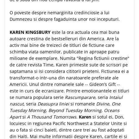
Despre afaceri
Dezvoltare personala
O poveste despre nemarginita credinciosie a lui
Leadership
Dumnezeu si despre fagaduinta unor noi inceputuri.
Mediu
KAREN KINGSBURY
este la ora actuala cea mai buna
Sanatate / nutritie
autoare crestina de bestselleruri din America. Are la
activ mai bine de treizeci de titluri de fictiune care
schimba viata oamenilor, publicate in aproape patru
milioane de exemplare. Numita "Regina fictiunii crestine"
de catre revista Time, Karen primeste sute de scrisori pe
saptamana si isi considera cititorii prieteni. Fictiunea ei a
transformat-o intr-una din naratoarele preferate ale
Americii. Unul dintre romanele sale -- Gideon’s Gift --
este in curs de ecranizare. Printre emotionantele ei titluri
se numara populara serie
Rascumparare
, seria
Intaiul
nascut
, seria
Deasupra liniei
si romanele
Divine
,
One
Tuesday Morning
,
Beyond Tuesday Morning
,
Oceans
Apart
si
A Thousand Tomorrows
.
Karen
si sotul ei, Don,
locuiesc in regiunea Pacific Northwest a Statelor Unite si
au o fata si cinci baieti, dintre care trei au fost adoptati
din Haiti. Mai multe informatii despre Karen, cartile ei si