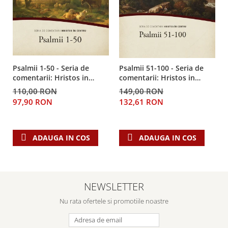
Psalmii 1-50 - Seria de
Psalmii 51-100 - Seria de
comentarii: Hristos in
comentarii: Hristos in
centru
centru
110,00 RON
149,00 RON
97,90 RON
132,61 RON
ADAUGA IN COS
ADAUGA IN COS
NEWSLETTER
Nu rata ofertele si promotiile noastre