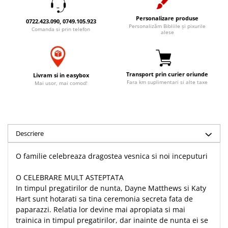
Accesorii birou
Instrumente teologice
Tablouri
Personalizare produse
Rame foto
0722.423.090, 0749.105.923
Transilvania
Alte studii
Personalizăm Bibliile și pixurile
Comanda si prin telefon
alese
Tablouri din lemn
Atlase
Carti postale
Pungi cadou cu versete
Comentarii
Magneti
Puzzle
Dictionare
Transport prin curier oriunde
Livram si in easybox
Enciclopedii
Sacoșă
Fara km suplimentari si alte taxe
Mai usor, mai comod!
Literatura
Semne de carte
Biografii
Set cadou
Eseuri
Statuete
Descriere
Marturii
Sticle apa
Romane
O familie celebreaza dragostea vesnica si noi inceputuri
Suport pentru pahar
Meditatii
Tablouri
Pedagogie
O CELEBRARE MULT ASTEPTATA
In timpul pregatirilor de nunta, Dayne Matthews si Katy
Tablouri canvas
Poezii
Hart sunt hotarati sa tina ceremonia secreta fata de
Termos
Reviste
paparazzi. Relatia lor devine mai apropiata si mai
trainica in timpul pregatirilor, dar inainte de nunta ei se
Sanatate