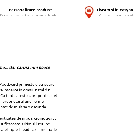
Personalizare produse
Livram si in easyb
Personalizăm Bibliile și pixurile alese
Mai usor, mai comod
ma... dar caruia nu-i poate
 Woodward primeste o scrisoare
 se intoarce in orasul natal din
 Cu toate acestea, propriul secret
, proprietarul unei ferme
t atat de mult sa o ascunda.
entitatea de intrus, croindu-si cu
 sufleteasca. Ultimul lucru pe
 carei lupte ii readuce in memorie