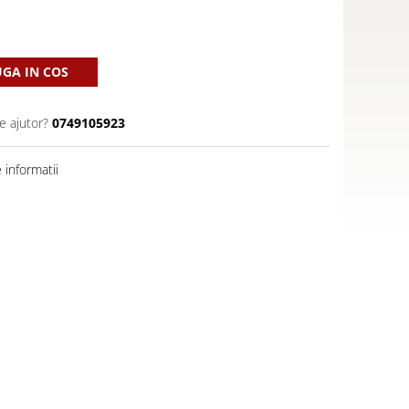
GA IN COS
e ajutor?
0749105923
informatii