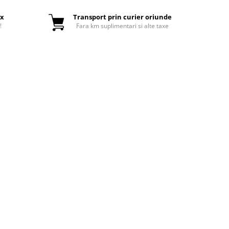
ox
Transport prin curier oriunde
!
Fara km suplimentari si alte taxe