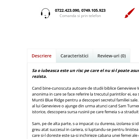
Istorie
Suport Pahar
Copii
Pentru predicatori
Mari
Psihologie
Cluj-Napoca
0722.423.090, 0749.105.923
Cutie cu versete
Povesti care spun adevarul
Medii
Comanda si prin telefon
Filosofie
Iasi
Mici
Display foto
Puiul Istet
Alte studii
Oradea
Noul Testament
Emblema auto
R. C. Sproul
Critica de arta
Alte suveniruri
Pentru adolescenti
Felicitare
cultura generala
Romane
Carti postale
Pentru femei
Psihologie practica
Husă Biblie
Timothy Keller
Jurnale
Descriere
Caracteristici
Review-uri
(0)
Stiinta
Instrumente de scris
Vestea buna pentru inimi micute
Magneti
Devotional zilnic
Pix metalic
Suport pahar
Veveritele de la Marea Moarta
Sa o iubeasca este un risc pe care el nu si-l poate asu
Discipline spirituale
rezista.
Pix plastic
Tablouri
Viata crestina
Rugaciune
Jocuri
Sibiu
Cand bine-cunoscuta autoare de studii biblice Genevieve
Eseuri
anonima in care se face referire la trecutul parintilor ei, ea
Jurnale
Alte suveniruri
Muntii Blue Ridge pentru a descoperi secretul familiei sale.
Familie
Carti postale
Jurnal de Rugaciune
al lui Genevieve o ajunge din urma atunci cand Sam Turner
Barbati
Jurnal
istorice, descopera sursa rusinii pe care femeia s-a stradui
Limba Engleza
Cresterea copiilor
Magneti
Limba Română
Sam, pe de alta parte, s-a impacat cu durerea, izolarea si id
Femei
Suport pahar
Magneti
greu atat succesul in cariera, si luptandu-se pentru linistea
care si-l doreste este sa-si inchirieze cabana unei femei ale
Relatii
Tablouri
Foarte puternici