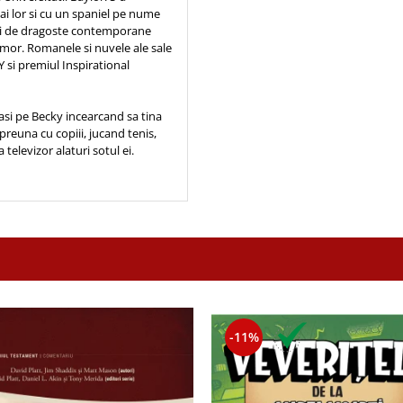
ii ai lor si cu un spaniel pe nume
esti de dragoste contemporane
 umor. Romanele si nuvele ale sale
Y si premiul Inspirational
asi pe Becky incearcand sa tina
mpreuna cu copiii, jucand tenis,
elevizor alaturi sotul ei.
-11%