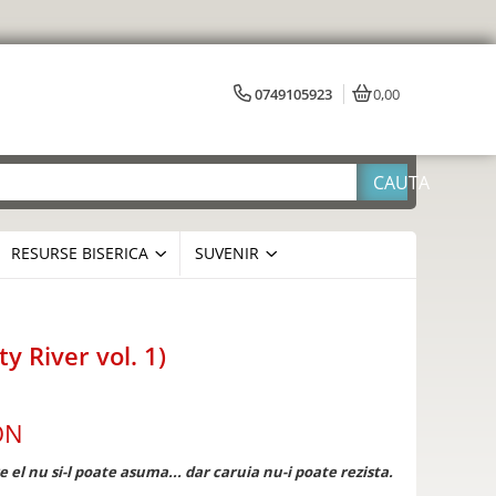
0749105923
0,00
RESURSE BISERICA
SUVENIR
y River vol. 1)
ON
e el nu si-l poate asuma... dar caruia nu-i poate rezista.