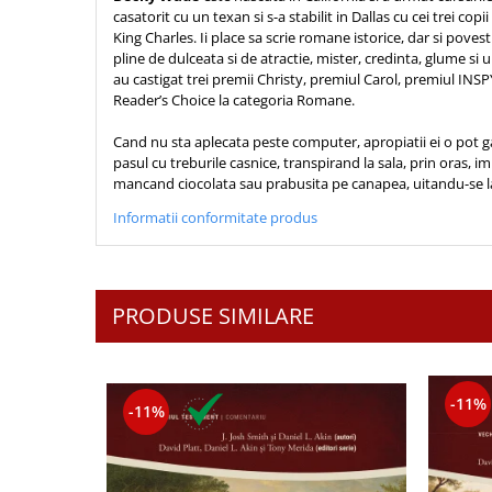
Biografii
Set cadou
casatorit cu un texan si s-a stabilit in Dallas cu cei trei cop
Eseuri
King Charles. Ii place sa scrie romane istorice, dar si pov
Statuete
pline de dulceata si de atractie, mister, credinta, glume si
Marturii
au castigat trei premii Christy, premiul Carol, premiul INSP
Sticle apa
Romane
Reader’s Choice la categoria Romane.
Suport pentru pahar
Meditatii
Cand nu sta aplecata peste computer, apropiatii ei o pot g
Tablouri
Pedagogie
pasul cu treburile casnice, transpirand la sala, prin oras, i
Tablouri canvas
mancand ciocolata sau prabusita pe canapea, uitandu-se la t
Poezii
Termos
Informatii conformitate produs
Reviste
Sanatate
Teologie
PRODUSE SIMILARE
A doua venire
Apologetica
Dogmatica
-11%
Istoria Bisericii
-11%
Misiune
Viata crestina