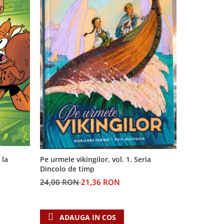
 la
Pe urmele vikingilor, vol. 1. Seria
Generatia 
Dincolo de timp
profetiilor
24,00 RON
21,36 RON
60,00 RO
ADAUGA IN COS
ADAU