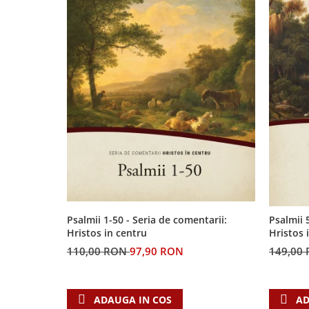
Contemporaneitate
Devotional
Diverse
Lupta Spirituala
Schimbarea caracterului
Slujire
Suferinta
Viata din belsug
Viata de zi cu zi
Despre afaceri
Dezvoltare personala
Leadership
Psalmii 1-50 - Seria de comentarii:
Psalmii 
Mediu
Hristos in centru
Hristos 
Sanatate / nutritie
110,00 RON
97,90 RON
149,00
ADAUGA IN COS
AD