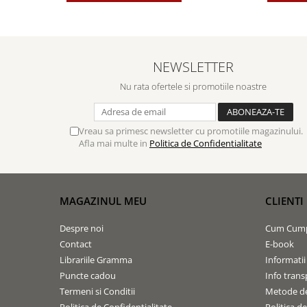
NEWSLETTER
Nu rata ofertele si promotiile noastre
Vreau sa primesc newsletter cu promotiile magazinului.
Afla mai multe in
Politica de Confidentialitate
MAGAZINUL MEU
CLIENTI
Despre noi
Cum Cum
Contact
E-book
Librariile Gramma
Informatii
Puncte cadou
Info trans
Termeni si Conditii
Metode de