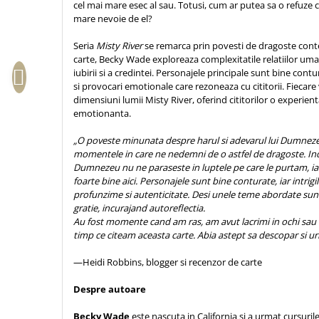
cel mai mare esec al sau. Totusi, cum ar putea sa o refuze 
Sexualitate
Sinaia
Ornament
mare nevoie de el?
Tineri
Magneti
Pentru birou
Seria
Misty River
se remarca prin povesti de dragoste cont
Viata de familie
Suport pahar
Pentru copii
carte, Becky Wade exploreaza complexitatile relatiilor um
Harfe / Partituri
Timisoara
Obiecte decorative
iubirii si a credintei. Personajele principale sunt bine contu
si provocari emotionale care rezoneaza cu cititorii. Fieca
Instrumente pastorale
Alte suveniruri
Oglinda
dimensiuni lumii Misty River, oferind cititorilor o experient
Consiliere
Carti postale
emotionanta.
Pix+Semn de carte
Despre biserica
Jurnale
Portofel
„O poveste minunata despre harul si adevarul lui Dumnezeu
Predici/ Schite de predici
Magneti
momentele in care ne nedemni de o astfel de dragoste. Ind
Produse din lemn
Resurse studiu biblic
Suport pahar
Dumnezeu nu ne paraseste in luptele pe care le purtam, iar
foarte bine aici. Personajele sunt bine conturate, iar intrigil
Accesorii birou
Instrumente teologice
Tablouri
profunzime si autenticitate. Desi unele teme abordate sunt d
Rame foto
Transilvania
Alte studii
gratie, incurajand autoreflectia.
Tablouri din lemn
Au fost momente cand am ras, am avut lacrimi in ochi sau
Atlase
Carti postale
timp ce citeam aceasta carte. Abia astept sa descopar si u
Pungi cadou cu versete
Comentarii
Magneti
Puzzle
—Heidi Robbins, blogger si recenzor de carte
Dictionare
Enciclopedii
Sacoșă
Despre autoare
Literatura
Semne de carte
Becky Wade
este nascuta in California si a urmat cursurile