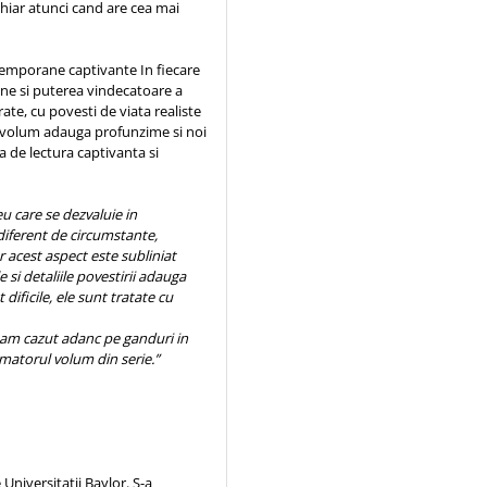
chiar atunci cand are cea mai
emporane captivante In fiecare
ane si puterea vindecatoare a
rate, cu povesti de viata realiste
re volum adauga profunzime si noi
a de lectura captivanta si
 care se dezvaluie in
iferent de circumstante,
 acest aspect este subliniat
e si detaliile povestirii adauga
ificile, ele sunt tratate cu
 am cazut adanc pe ganduri in
rmatorul volum din serie.”
 Universitatii Baylor. S-a