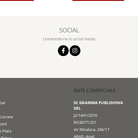
SOCIAL
Urmareste-ne in social media
DATE COMERCIALE
par
SC GRAMMA PUBLISHING
SRL
J2/1441/2016
 Livrare
RO36771251
port
str Micalaca, 246/17
 Plata
ARAD, Arad