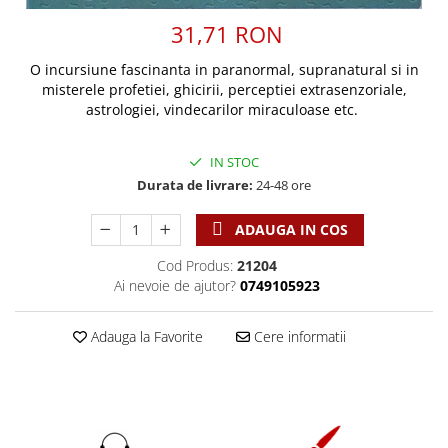
Discipline spirituale
Pix plastic
Tablouri
Viata crestina
31,71 RON
Rugaciune
Jocuri
Sibiu
Eseuri
Jurnale
Alte suveniruri
O incursiune fascinanta in paranormal, supranatural si in
Familie
misterele profetiei, ghicirii, perceptiei extrasenzoriale,
Carti postale
Jurnal de Rugaciune
astrologiei, vindecarilor miraculoase etc.
Barbati
Jurnal
Limba Engleza
Cresterea copiilor
Magneti
Limba Română
IN STOC
Femei
Suport pahar
Magneti
Durata de livrare:
24-48 ore
Relatii
Tablouri
Foarte puternici
Sexualitate
Sinaia
ADAUGA IN COS
Ornament
Tineri
Magneti
Pentru birou
Cod Produs:
21204
Viata de familie
Suport pahar
Pentru copii
Ai nevoie de ajutor?
0749105923
Harfe / Partituri
Timisoara
Obiecte decorative
Instrumente pastorale
Adauga la Favorite
Cere informatii
Alte suveniruri
Oglinda
Consiliere
Carti postale
Pix+Semn de carte
Despre biserica
Jurnale
Portofel
Predici/ Schite de predici
Magneti
Produse din lemn
Resurse studiu biblic
Suport pahar