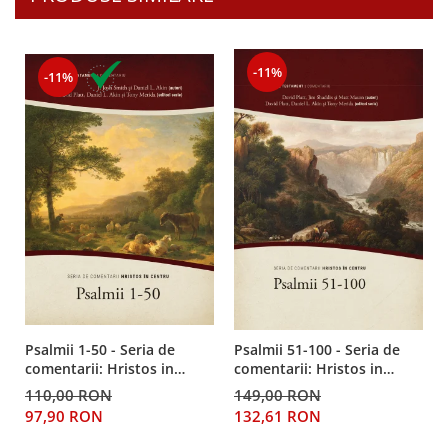
Despre afaceri
Dezvoltare personala
Leadership
-11%
-11%
Mediu
Sanatate / nutritie
Psalmii 1-50 - Seria de
Psalmii 51-100 - Seria de
comentarii: Hristos in
comentarii: Hristos in
centru
centru
110,00 RON
149,00 RON
97,90 RON
132,61 RON