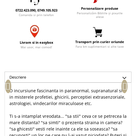
Accesorii birou
Instrumente teologice
Tablouri
Personalizare produse
0722.423.090, 0749.105.923
Rame foto
Personalizăm Bibliile și pixurile
Transilvania
Alte studii
Comanda si prin telefon
alese
Tablouri din lemn
Atlase
Carti postale
Pungi cadou cu versete
Comentarii
Magneti
Puzzle
Dictionare
Transport prin curier oriunde
Livram si in easybox
Fara km suplimentari si alte taxe
Enciclopedii
Sacoșă
Mai usor, mai comod!
Literatura
Semne de carte
Biografii
Set cadou
Eseuri
Statuete
Descriere
Marturii
Sticle apa
Romane
O incursiune fascinanta in paranormal, supranatural si
Suport pentru pahar
Meditatii
in misterele profetiei, ghicirii, perceptiei extrasenzoriale,
astrologiei, vindecarilor miraculoase etc.
Tablouri
Pedagogie
Tablouri canvas
Poezii
Ti s-a intamplat vreodata... "sa stii" ceva ce se petrecea la
mare distanta? "sa simti" o prezenta straina in camera?
Termos
Reviste
"sa ghicesti" vesti rele inainte ca ele sa soseasca? "sa
Sanatate
recunosti" un loc pe care nu l-ai vazut niciodata? Puteri si