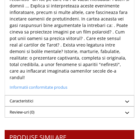
domnii ... Explica si interpreteaza aceste evenimente
Teologie
infioratoare, precum si multe altele, care fascineaza fara
A doua venire
incetare oamenii de pretutindeni. In cartea aceasta vei
Apologetica
gasi raspunsuri bine argumentate la intrebari ca: . Poate
cineva sa proiecteze imagini pe un film polaroid? . Cum
Dogmatica
pot unii oameni sa prezica viitorul? . Care este sensul
Istoria Bisericii
real al cartilor de Tarot? . Exista vreo legatura intre
Misiune
demoni si bolile mentale? Istorie, marturie, fabulatie,
Viata crestina
realitate: o prezentare captivanta, completa si originala,
total credibila, a unor fenomene si aparitii "nefiresti",
Contemporaneitate
care au inflacarat imaginatia oamenilor secole de-a
Devotional
randul!
Diverse
Informatii conformitate produs
Lupta Spirituala
Schimbarea caracterului
Caracteristici
Slujire
Review-uri
(0)
Suferinta
Viata din belsug
Viata de zi cu zi
PRODUSE SIMILARE