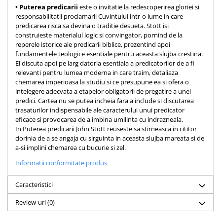
Despre afaceri
• Puterea predicarii
este o invitatie la redescoperirea gloriei si
Dezvoltare personala
responsabilitatii proclamarii Cuvintului intr-o lume in care
predicarea risca sa devina o traditie desueta. Stott isi
Leadership
construieste materialul logic si convingator, pornind de la
Mediu
reperele istorice ale predicarii biblice, prezentind apoi
fundamentele teologice esentiale pentru aceasta slujba crestina.
Sanatate / nutritie
El discuta apoi pe larg datoria esentiala a predicatorilor de a fi
relevanti pentru lumea moderna in care traim, detaliaza
chemarea imperioasa la studiu si ce presupune ea si ofera o
intelegere adecvata a etapelor obligatorii de pregatire a unei
predici. Cartea nu se putea incheia fara a include si discutarea
trasaturilor indispensabile ale caracterului unui predicator
eficace si provocarea de a imbina umilinta cu indrazneala.
In Puterea predicarii John Stott reuseste sa stirneasca in cititor
dorinia de a se angaja cu sirguinta in aceasta slujba mareata si de
a-si implini chemarea cu bucurie si zel.
Informatii conformitate produs
Caracteristici
Review-uri
(0)