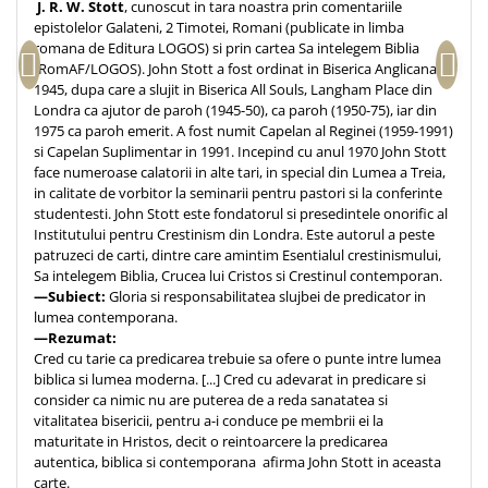
J. R. W. Stott
, cunoscut in tara noastra prin comentariile
Teologie
epistolelor Galateni, 2 Timotei, Romani (publicate in limba
romana de Editura LOGOS) si prin cartea Sa intelegem Biblia
A doua venire
(RomAF/LOGOS). John Stott a fost ordinat in Biserica Anglicana in
Apologetica
1945, dupa care a slujit in Biserica All Souls, Langham Place din
Londra ca ajutor de paroh (1945-50), ca paroh (1950-75), iar din
Dogmatica
1975 ca paroh emerit. A fost numit Capelan al Reginei (1959-1991)
Istoria Bisericii
si Capelan Suplimentar in 1991. Incepind cu anul 1970 John Stott
Misiune
face numeroase calatorii in alte tari, in special din Lumea a Treia,
in calitate de vorbitor la seminarii pentru pastori si la conferinte
Viata crestina
studentesti. John Stott este fondatorul si presedintele onorific al
Contemporaneitate
Institutului pentru Crestinism din Londra. Este autorul a peste
patruzeci de carti, dintre care amintim Esentialul crestinismului,
Devotional
Sa intelegem Biblia, Crucea lui Cristos si Crestinul contemporan.
Diverse
—Subiect:
Gloria si responsabilitatea slujbei de predicator in
lumea contemporana.
Lupta Spirituala
—Rezumat:
Schimbarea caracterului
Cred cu tarie ca predicarea trebuie sa ofere o punte intre lumea
Slujire
biblica si lumea moderna. [...] Cred cu adevarat in predicare si
consider ca nimic nu are puterea de a reda sanatatea si
Suferinta
vitalitatea bisericii, pentru a-i conduce pe membrii ei la
Viata din belsug
maturitate in Hristos, decit o reintoarcere la predicarea
Viata de zi cu zi
autentica, biblica si contemporana afirma John Stott in aceasta
carte.