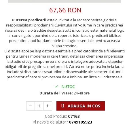
Discipline spirituale
Pix plastic
Tablouri
Viata crestina
67,66 RON
Rugaciune
Jocuri
Sibiu
Eseuri
Jurnale
Alte suveniruri
Puterea predicarii
este o invitatie la redescoperirea gloriei si
responsabilitatii proclamarii Cuvintului intr-o lume in care predicarea
Familie
Carti postale
Jurnal de Rugaciune
risca sa devina o traditie desueta. Stott isi construieste materialul logic
Barbati
Jurnal
Limba Engleza
si convingator, pornind de la reperele istorice ale predicarii biblice,
prezentind apoi fundamentele teologice esentiale pentru aceasta
Cresterea copiilor
Magneti
Limba Română
slujba crestina.
Femei
Suport pahar
Magneti
El discuta apoi pe larg datoria esentiala a predicatorilor de a fi relevanti
pentru lumea moderna in care traim, detaliaza chemarea imperioasa
Relatii
Tablouri
Foarte puternici
la studiu si ce presupune ea si ofera o intelegere adecvata a etapelor
Sexualitate
Sinaia
obligatorii de pregatire a unei predici. Cartea nu se putea incheia fara a
Ornament
include si discutarea trasaturilor indispensabile ale caracterului unui
Tineri
Magneti
Pentru birou
predicator eficace si provocarea de a imbina umilinta cu indrazneala
Viata de familie
Suport pahar
Pentru copii
IN STOC
Harfe / Partituri
Timisoara
Obiecte decorative
Durata de livrare:
24-48 ore
Instrumente pastorale
Alte suveniruri
Oglinda
Consiliere
Carti postale
ADAUGA IN COS
Pix+Semn de carte
Despre biserica
Jurnale
Portofel
Cod Produs:
C7163
Predici/ Schite de predici
Magneti
Ai nevoie de ajutor?
0749105923
Produse din lemn
Resurse studiu biblic
Suport pahar