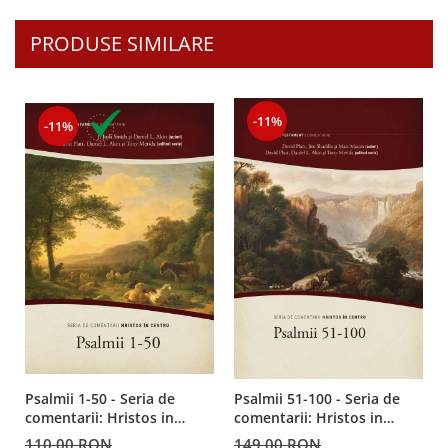
PRODUSE SIMILARE
-11%
-11%
Psalmii 1-50 - Seria de
Psalmii 51-100 - Seria de
comentarii: Hristos in
comentarii: Hristos in
centru
centru
110,00 RON
149,00 RON