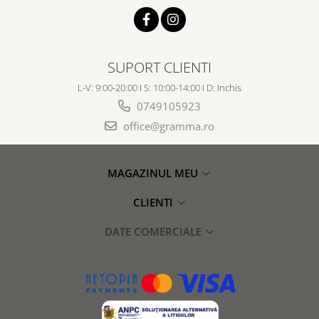
SUPORT CLIENTI
L-V: 9:00-20:00 I S: 10:00-14:00 I D: Inchis
0749105923
office@gramma.ro
MAGAZINUL MEU
CLIENTI
DATE COMERCIALE