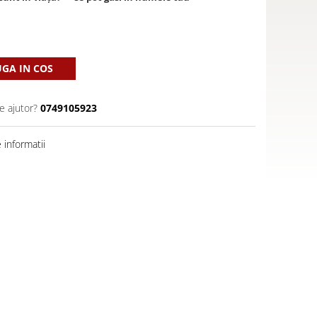
GA IN COS
e ajutor?
0749105923
informatii