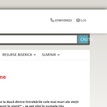
0749105923
0,00
RESURSE BISERICA
SUVENIR
ume
 la două dintre întrebările cele mai mari ale vieții
sunt în viață?” – se pot găsi în numele tău