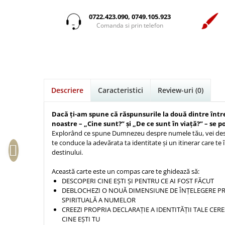
Istorie
Suport Pahar
Copii
Pentru predicatori
Mari
Psihologie
Cluj-Napoca
0722.423.090, 0749.105.923
Cutie cu versete
Povesti care spun adevarul
Medii
Comanda si prin telefon
Filosofie
Iasi
Mici
Display foto
Puiul Istet
Alte studii
Oradea
Noul Testament
Emblema auto
R. C. Sproul
Critica de arta
Alte suveniruri
Pentru adolescenti
Felicitare
cultura generala
Romane
Carti postale
Pentru femei
Psihologie practica
Husă Biblie
Timothy Keller
Jurnale
Descriere
Caracteristici
Review-uri
(0)
Stiinta
Instrumente de scris
Vestea buna pentru inimi micute
Magneti
Devotional zilnic
Pix metalic
Suport pahar
Veveritele de la Marea Moarta
Dacă ți-am spune că răspunsurile la două dintre între
Discipline spirituale
noastre – „Cine sunt?” și „De ce sunt în viață?” – se 
Pix plastic
Tablouri
Viata crestina
Explorând ce spune Dumnezeu despre numele tău, vei desc
Rugaciune
Jocuri
Sibiu
te conduce la adevărata ta identitate și un itinerar care te
Eseuri
destinului.
Jurnale
Alte suveniruri
Familie
Carti postale
Jurnal de Rugaciune
Această carte este un compas care te ghidează să:
Barbati
Jurnal
DESCOPERI CINE EȘTI ȘI PENTRU CE AI FOST FĂCUT
Limba Engleza
DEBLOCHEZI O NOUĂ DIMENSIUNE DE ÎNȚELEGERE PRI
Cresterea copiilor
Magneti
Limba Română
SPIRITUALĂ A NUMELOR
Femei
Suport pahar
Magneti
CREEZI PROPRIA DECLARAȚIE A IDENTITĂȚII TALE CERE
CINE EȘTI TU
Relatii
Tablouri
Foarte puternici