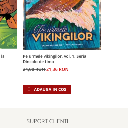
 la
Pe urmele vikingilor, vol. 1. Seria
Generatia 
Dincolo de timp
profetiilor
24,00 RON
21,36 RON
60,00 RO
ADAUGA IN COS
ADAU
SUPORT CLIENTI