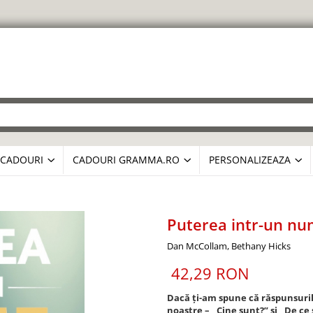
CADOURI
CADOURI GRAMMA.RO
PERSONALIZEAZA
Puterea intr-un n
Dan McCollam, Bethany Hicks
42,29 RON
Dacă ți-am spune că răspunsurile
noastre – „Cine sunt?” și „De ce 