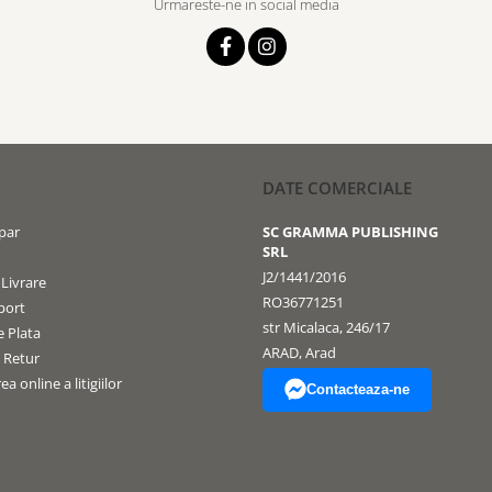
Urmareste-ne in social media
DATE COMERCIALE
par
SC GRAMMA PUBLISHING
SRL
J2/1441/2016
 Livrare
RO36771251
port
str Micalaca, 246/17
 Plata
ARAD, Arad
e Retur
a online a litigiilor
Contacteaza-ne