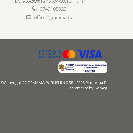
L-V: 9:00-20:00 I S: 10:00-14:00 I D: Inchis
0749105923
office@gramma.ro
©Copyright SC GRAMMA PUBLISHING SRL 2026
Platforma E-
commerce by Gomag