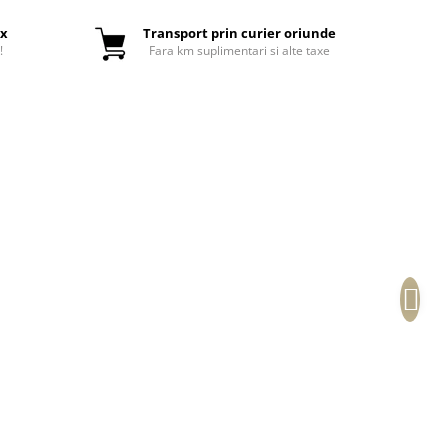
ox
Transport prin curier oriunde
!
Fara km suplimentari si alte taxe