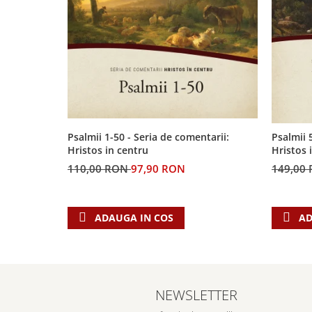
Biografii
Set cadou
Eseuri
Statuete
Marturii
Sticle apa
Romane
Suport pentru pahar
Meditatii
Tablouri
Pedagogie
Tablouri canvas
Poezii
Psalmii 1-50 - Seria de comentarii:
Psalmii 
Termos
Reviste
Hristos in centru
Hristos 
Sanatate
110,00 RON
97,90 RON
149,00
Teologie
A doua venire
ADAUGA IN COS
AD
Apologetica
Dogmatica
Istoria Bisericii
Misiune
NEWSLETTER
Viata crestina