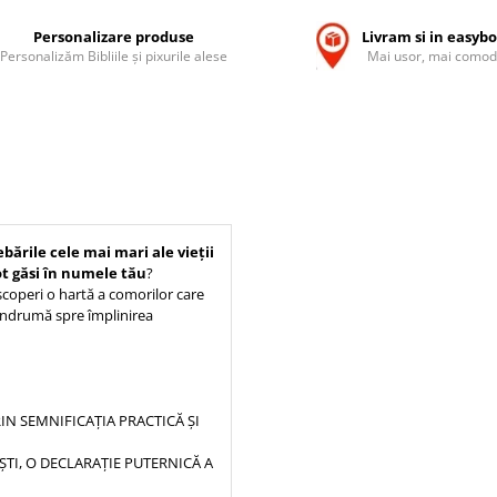
Personalizare produse
Livram si in easyb
Personalizăm Bibliile și pixurile alese
Mai usor, mai comod
bările cele mai mari ale vieții
pot găsi în numele tău
?
operi o hartă a comorilor care
 îndrumă spre împlinirea
N SEMNIFICAȚIA PRACTICĂ ȘI
ȘTI, O DECLARAȚIE PUTERNICĂ A