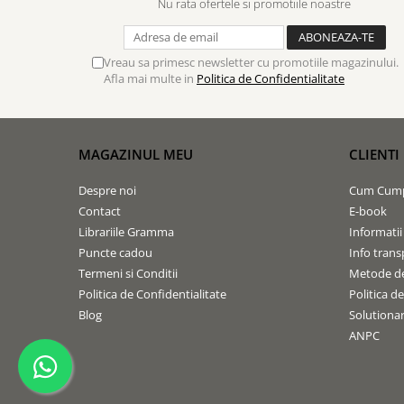
Nu rata ofertele si promotiile noastre
Contemporaneitate
Devotional
Diverse
Vreau sa primesc newsletter cu promotiile magazinului.
Lupta Spirituala
Afla mai multe in
Politica de Confidentialitate
Schimbarea caracterului
Slujire
Suferinta
MAGAZINUL MEU
CLIENTI
Viata din belsug
Despre noi
Cum Cum
Viata de zi cu zi
Contact
E-book
Despre afaceri
Librariile Gramma
Informatii
Dezvoltare personala
Puncte cadou
Info trans
Leadership
Termeni si Conditii
Metode de
Mediu
Politica de Confidentialitate
Politica d
Blog
Solutionare
Sanatate / nutritie
ANPC