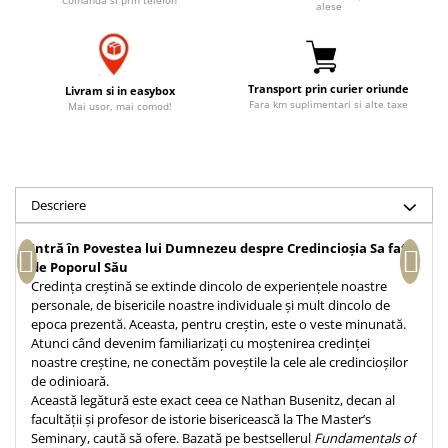
Comanda si prin telefon
alese
Accesorii birou
Instrumente teologice
Tablouri
Rame foto
Transilvania
Alte studii
Tablouri din lemn
Atlase
Carti postale
Transport prin curier oriunde
Livram si in easybox
Pungi cadou cu versete
Comentarii
Magneti
Fara km suplimentari si alte taxe
Mai usor, mai comod!
Puzzle
Dictionare
Enciclopedii
Sacoșă
Literatura
Semne de carte
Descriere
Biografii
Set cadou
Eseuri
Intră în Povestea lui Dumnezeu despre Credincioșia Sa față
Statuete
Marturii
de Poporul Său
Sticle apa
Credința creștină se extinde dincolo de experiențele noastre
Romane
personale, de bisericile noastre individuale și mult dincolo de
Suport pentru pahar
Meditatii
epoca prezentă. Aceasta, pentru creștin, este o veste minunată.
Tablouri
Atunci când devenim familiarizați cu moștenirea credinței
Pedagogie
noastre creștine, ne conectăm poveștile la cele ale credincioșilor
Tablouri canvas
Poezii
de odinioară.
Această legătură este exact ceea ce Nathan Busenitz, decan al
Termos
Reviste
facultății și profesor de istorie bisericească la The Master’s
Seminary, caută să ofere. Bazată pe bestsellerul
Fundamentals of
Sanatate