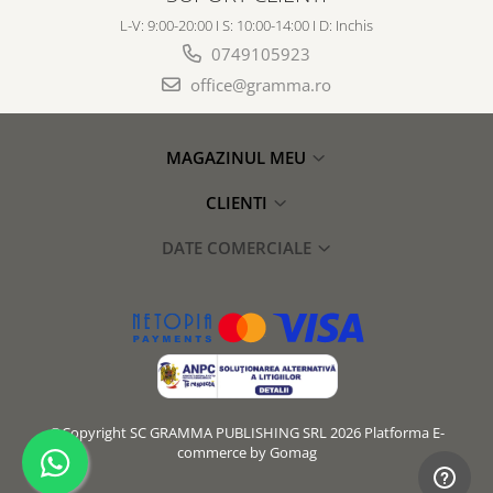
L-V: 9:00-20:00 I S: 10:00-14:00 I D: Inchis
0749105923
office@gramma.ro
MAGAZINUL MEU
CLIENTI
DATE COMERCIALE
©Copyright SC GRAMMA PUBLISHING SRL 2026
Platforma E-
commerce by Gomag