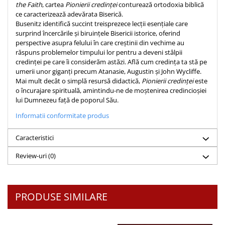
the Faith
, cartea
Pionierii credinței
conturează ortodoxia biblică
Teologie
ce caracterizează adevărata Biserică.
Busenitz identifică succint treisprezece lecții esențiale care
A doua venire
surprind încercările și biruințele Bisericii istorice, oferind
Apologetica
perspective asupra felului în care creștinii din vechime au
răspuns problemelor timpului lor pentru a deveni stâlpii
Dogmatica
credinței pe care îi considerăm astăzi. Află cum credința ta stă pe
Istoria Bisericii
umerii unor giganți precum Atanasie, Augustin și John Wycliffe.
Misiune
Mai mult decât o simplă resursă didactică,
Pionierii credinței
este
o încurajare spirituală, amintindu-ne de moștenirea credincioșiei
Viata crestina
lui Dumnezeu față de poporul Său.
Contemporaneitate
Informatii conformitate produs
Devotional
Diverse
Caracteristici
Lupta Spirituala
Review-uri
(0)
Schimbarea caracterului
Slujire
Suferinta
PRODUSE SIMILARE
Viata din belsug
Viata de zi cu zi