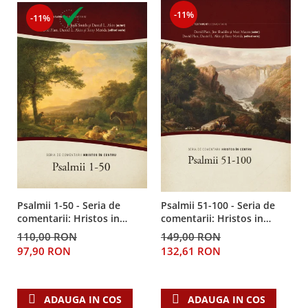
Despre afaceri
-11%
-11%
Dezvoltare personala
Leadership
Mediu
Sanatate / nutritie
Psalmii 1-50 - Seria de
Psalmii 51-100 - Seria de
comentarii: Hristos in
comentarii: Hristos in
centru
centru
110,00 RON
149,00 RON
97,90 RON
132,61 RON
ADAUGA IN COS
ADAUGA IN COS