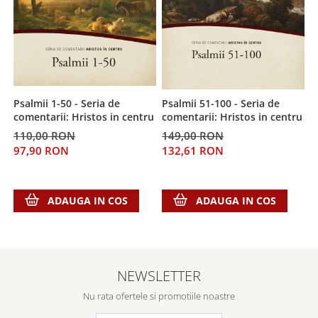
Psalmii 1-50 - Seria de
Psalmii 51-100 - Seria de
V
comentarii: Hristos in centru
comentarii: Hristos in centru
d
110,00 RON
149,00 RON
2
97,90 RON
132,61 RON
2
ADAUGA IN COS
ADAUGA IN COS
NEWSLETTER
Nu rata ofertele si promotiile noastre