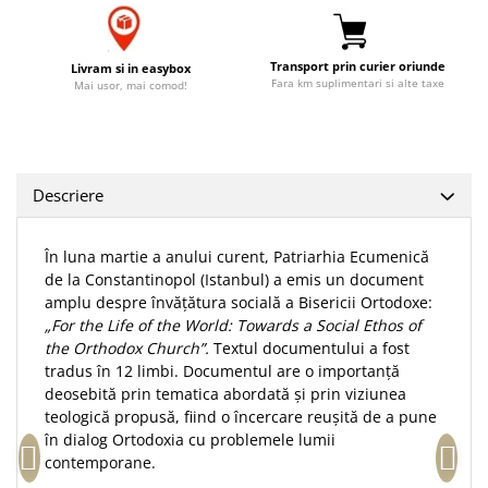
Accesorii birou
Instrumente teologice
Tablouri
Rame foto
Transilvania
Alte studii
Transport prin curier oriunde
Livram si in easybox
Tablouri din lemn
Atlase
Carti postale
Fara km suplimentari si alte taxe
Mai usor, mai comod!
Pungi cadou cu versete
Comentarii
Magneti
Puzzle
Dictionare
Enciclopedii
Sacoșă
Descriere
Literatura
Semne de carte
Biografii
Set cadou
În luna martie a anului curent, Patriarhia Ecumenică
Eseuri
Statuete
de la Constantinopol (Istanbul) a emis un document
Marturii
amplu despre învățătura socială a Bisericii Ortodoxe:
Sticle apa
Romane
„For the Life of the World: Towards a Social Ethos of
Suport pentru pahar
Meditatii
the Orthodox Church”.
Textul documentului a fost
tradus în 12 limbi. Documentul are o importanță
Tablouri
Pedagogie
deosebită prin tematica abordată și prin viziunea
Tablouri canvas
Poezii
teologică propusă, fiind o încercare reușită de a pune
în dialog Ortodoxia cu problemele lumii
Termos
Reviste
contemporane.
Sanatate