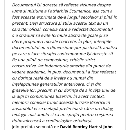
Documentul își dorește să reflecte viziunea despre
Teologie
lume și misiune a Patriarhiei Ecumenice, așa cum a
A doua venire
fost aceasta exprimată de‑a lungul secolelor și pînă în
prezent. Deși structura și stilul acestui text au un
Apologetica
caracter oficial, comisia care a redactat documentul
Dogmatica
s‑a străduit să evite formule abstracte goale și să
Istoria Bisericii
ofere propuneri morale concrete. În plus, intențiile
Misiune
documentului au o dimensiune pur pastorală; analiza
Viata crestina
pe care o face situației contemporane își dorește să
fie una plină de compasiune, criticile strict
Contemporaneitate
constructive, iar îndemnurile smerite din punct de
Devotional
vedere academic. În plus, documentul a fost redactat
Diverse
cu dorința reală de a învăța nu numai din
înțelepciunea generațiilor anterioare, ci și din
Lupta Spirituala
greșelile lor, precum și cu dorința de a învăța unii de
Schimbarea caracterului
la alții în comuniunea Bisericii. În acest context,
Slujire
membrii comisiei trimit această lucrare Bisericii în
Suferinta
ansamblul ei ca o etapă preliminară către un dialog
teologic mai amplu și ca un sprijin pentru creșterea
Viata din belsug
duhovnicească a credincioșilor ortodocși.
Viata de zi cu zi
(din prefața semnată de
David Bentley Hart
și
John