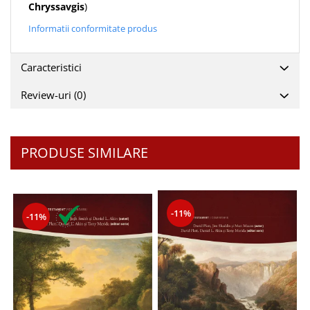
Despre afaceri
Chryssavgis
)
Dezvoltare personala
Informatii conformitate produs
Leadership
Mediu
Caracteristici
Sanatate / nutritie
Review-uri
(0)
PRODUSE SIMILARE
-11%
-11%