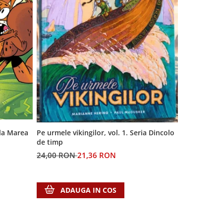
 la Marea
Generatia A
Pe urmele vikingilor, vol. 1. Seria Dincolo
de timp
60,00 RON
24,00 RON
21,36 RON
ADA
ADAUGA IN COS