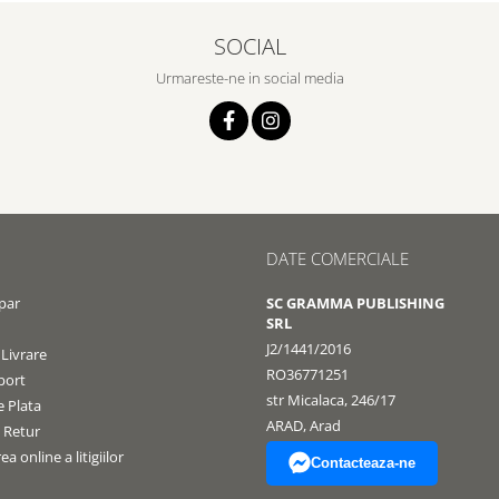
SOCIAL
Urmareste-ne in social media
DATE COMERCIALE
par
SC GRAMMA PUBLISHING
SRL
J2/1441/2016
 Livrare
RO36771251
port
str Micalaca, 246/17
 Plata
ARAD, Arad
e Retur
a online a litigiilor
Contacteaza-ne