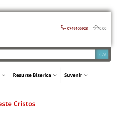
0749105923
0,00
Resurse Biserica
Suvenir
este Cristos