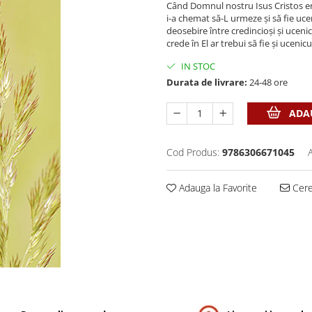
Când Domnul nostru Isus Cristos era 
i-a chemat să-L urmeze și să fie ucen
deosebire între credincioși și uceni
crede în El ar trebui să fie și ucenicu
IN STOC
Durata de livrare:
24-48 ore
ADAU
Cod Produs:
9786306671045
Adauga la Favorite
Cere 