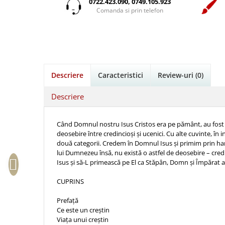
Istorie
Suport Pahar
0722.423.090, 0749.105.923
Copii
Pentru predicatori
Mari
Comanda si prin telefon
Psihologie
Cluj-Napoca
Cutie cu versete
Povesti care spun adevarul
Medii
Filosofie
Iasi
Mici
Display foto
Puiul Istet
Alte studii
Oradea
Noul Testament
Emblema auto
R. C. Sproul
Critica de arta
Alte suveniruri
Pentru adolescenti
Felicitare
cultura generala
Romane
Carti postale
Descriere
Caracteristici
Review-uri
(0)
Pentru femei
Psihologie practica
Husă Biblie
Timothy Keller
Jurnale
Stiinta
Descriere
Instrumente de scris
Vestea buna pentru inimi micute
Magneti
Devotional zilnic
Pix metalic
Suport pahar
Veveritele de la Marea Moarta
Discipline spirituale
Când Domnul nostru Isus Cristos era pe pământ, au fost mulț
Pix plastic
Tablouri
Viata crestina
deosebire între credincioși și ucenici. Cu alte cuvinte, în
Rugaciune
Jocuri
Sibiu
două categorii. Credem în Domnul Isus și primim prin har
Eseuri
lui Dumnezeu însă, nu există o astfel de deosebire – credi
Jurnale
Alte suveniruri
Isus și să-L primească pe El ca Stăpân, Domn și Împărat al
Familie
Carti postale
Jurnal de Rugaciune
Barbati
Jurnal
CUPRINS
Limba Engleza
Cresterea copiilor
Magneti
Limba Română
Prefață
Femei
Suport pahar
Magneti
Ce este un creștin
Viața unui creștin
Relatii
Tablouri
Foarte puternici