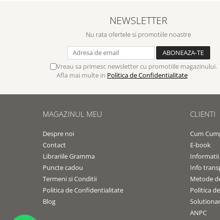
Contemporaneitate
Devotional
NEWSLETTER
Diverse
Nu rata ofertele si promotiile noastre
Lupta Spirituala
Schimbarea caracterului
Vreau sa primesc newsletter cu promotiile magazinului.
Slujire
Afla mai multe in
Politica de Confidentialitate
Suferinta
Viata din belsug
Viata de zi cu zi
MAGAZINUL MEU
CLIENTI
Despre afaceri
Dezvoltare personala
Despre noi
Cum Cum
Contact
E-book
Leadership
Librariile Gramma
Informatii
Mediu
Puncte cadou
Info trans
Sanatate / nutritie
Termeni si Conditii
Metode de
Politica de Confidentialitate
Politica d
Blog
Solutionare
ANPC