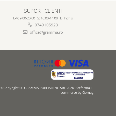
SUPORT CLIENTI
L-V: 9:00-20:00 I S: 10:00-14:00 I D: Inchis
0749105923
office@gramma.ro
©Copyright SC GRAMMA PUBLISHING SRL 2026
Platforma E-
commerce by Gomag