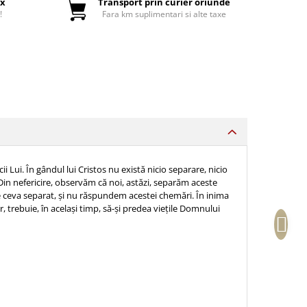
ox
Transport prin curier oriunde
!
Fara km suplimentari si alte taxe
 Lui. În gândul lui Cristos nu există nicio separare, nicio
. Din nefericire, observăm că noi, astăzi, separăm aceste
e ceva separat, și nu răspundem acestei chemări. În inima
, trebuie, în același timp, să-și predea viețile Domnului