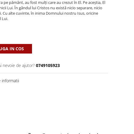
pe pământ, au fost mulți care au crezut în El. Pe aceștia, El
icii Lui. În gândul lui Cristos nu există nicio separare, nicio
ci. Cu alte cuvinte, în inima Domnului nostru Isus, oricine
l Lui.
GA IN COS
Ai nevoie de ajutor?
0749105923
informatii