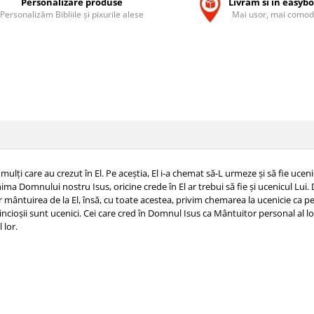
Personalizare produse
Livram si in easyb
Personalizăm Bibliile și pixurile alese
Mai usor, mai comod
i care au crezut în El. Pe aceștia, El i-a chemat să-L urmeze și să fie ucenicii
 inima Domnului nostru Isus, oricine crede în El ar trebui să fie și ucenicul Lui
 mântuirea de la El, însă, cu toate acestea, privim chemarea la ucenicie ca p
ncioșii sunt ucenici. Cei care cred în Domnul Isus ca Mântuitor personal al lor
 lor.