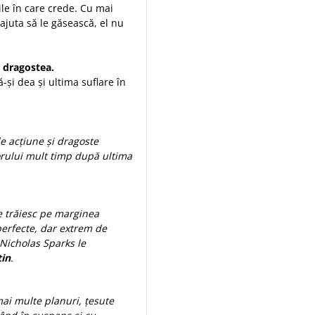
le în care crede. Cu mai
 ajuta să le găsească, el nu
t dragostea.
și dea și ultima suflare în
e acțiune și dragoste
orului mult timp după ultima
e trăiesc pe marginea
mperfecte, dar extrem de
Nicholas Sparks le
in
.
ai multe planuri, țesute