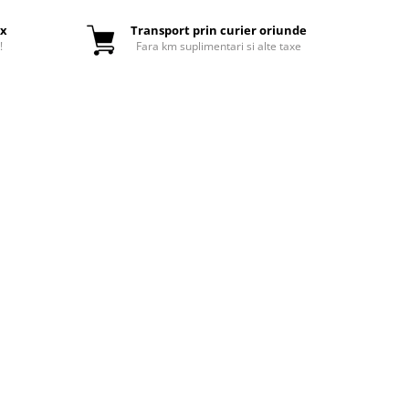
ox
Transport prin curier oriunde
!
Fara km suplimentari si alte taxe