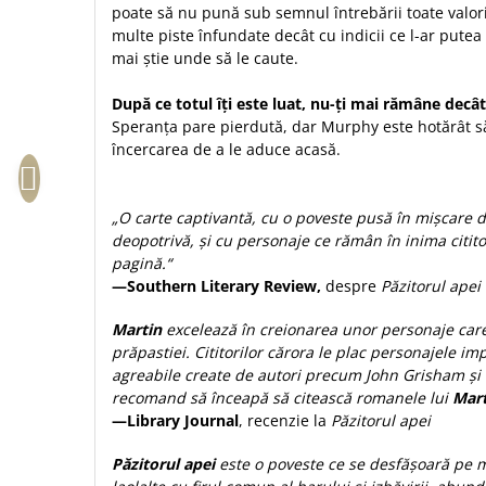
poate să nu pună sub semnul întrebării toate valori
Sexualitate
Sinaia
Ornament
multe piste înfundate decât cu indicii ce l-ar putea
Tineri
Magneti
Pentru birou
mai știe unde să le caute.
Viata de familie
Suport pahar
Pentru copii
Harfe / Partituri
După ce totul îți este luat, nu-ți mai rămâne decâ
Timisoara
Obiecte decorative
Speranța pare pierdută, dar Murphy este hotărât să-
Instrumente pastorale
Alte suveniruri
Oglinda
încercarea de a le aduce acasă.
Consiliere
Carti postale
Pix+Semn de carte
Despre biserica
Jurnale
Portofel
„O carte captivantă, cu o poveste pusă în mișcare d
Predici/ Schite de predici
Magneti
deopotrivă, și cu personaje ce rămân în inima citit
Produse din lemn
Resurse studiu biblic
Suport pahar
pagină.“
Accesorii birou
Instrumente teologice
Tablouri
—Southern Literary Review,
despre
Păzitorul apei
Rame foto
Transilvania
Alte studii
Martin
excelează în creionarea unor personaje car
Tablouri din lemn
Atlase
Carti postale
prăpastiei. Cititorilor cărora le plac personajele i
Pungi cadou cu versete
Comentarii
Magneti
agreabile create de autori precum John Grisham și 
Puzzle
recomand să înceapă să citească romanele lui
Mart
Dictionare
—Library Journal
, recenzie la
Păzitorul apei
Enciclopedii
Sacoșă
Literatura
Păzitorul apei
este o poveste ce se desfășoară pe m
Semne de carte