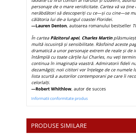
laolalte cu firul comun al harului și izbăvirii, abun
Biografii
Set cadou
personaje de o mare veridicitate. Cartea vă va ține cu
Eseuri
Statuete
nerăbdători să descoperiți cu ce—și cu cine—se m
Marturii
călătoria lui de-a lungul coastei Floridei.
Sticle apa
Romane
—Lauren Denton
, autoarea romanului bestseller
T
Suport pentru pahar
Meditatii
În cartea
Păzitorul apei
,
Charles Martin
plăsmuieșt
Tablouri
Pedagogie
multă iscusință și sensibilitate. Răsfoind aceste pag
Tablouri canvas
dramatică a unor personaje extrem de reale și de 
Poezii
întâmplă cu toate cărțile lui Charles, nu veți term
Termos
Reviste
continua în imaginația voastră. Admiratorii fideli nu
dezamăgiți; noii cititori vor înțelege de ce numele l
Sanatate
lista scurtă a autorilor contemporani pe care îi re
Teologie
celorlalți.
—Robert Whithlow
, autor de succes
A doua venire
Apologetica
Informatii conformitate produs
Dogmatica
Istoria Bisericii
Misiune
PRODUSE SIMILARE
Viata crestina