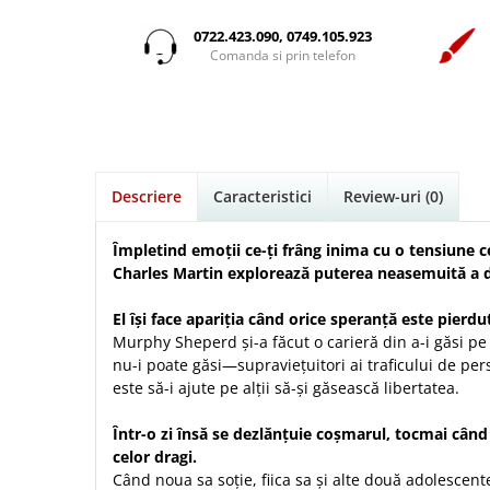
Istorie
Suport Pahar
Copii
Povesti care spun adevarul
Medii
Psihologie
Cluj-Napoca
0722.423.090, 0749.105.923
Mici
Cutie cu versete
Puiul Istet
Comanda si prin telefon
Filosofie
Iasi
Noul Testament
Display foto
R. C. Sproul
Alte studii
Oradea
Pentru adolescenti
Emblema auto
Romane
Critica de arta
Alte suveniruri
Pentru femei
Felicitare
cultura generala
Timothy Keller
Carti postale
Psihologie practica
Husă Biblie
Vestea buna pentru inimi micute
Jurnale
Descriere
Caracteristici
Review-uri
(0)
Stiinta
Instrumente de scris
Veveritele de la Marea Moarta
Magneti
Devotional zilnic
Pix metalic
Suport pahar
Viata crestina
Împletind emoții ce-ți frâng inima cu o tensiune ce
Discipline spirituale
Pix plastic
Charles Martin explorează puterea neasemuită a dr
Tablouri
Rugaciune
Jocuri
Sibiu
El își face apariția când orice speranță este pierdu
Eseuri
Jurnale
Alte suveniruri
Murphy Sheperd și-a făcut o carieră din a-i găsi pe
Familie
nu-i poate găsi—supraviețuitori ai traficului de per
Carti postale
Jurnal de Rugaciune
este să-i ajute pe alții să-și găsească libertatea.
Barbati
Jurnal
Limba Engleza
Cresterea copiilor
Magneti
Limba Română
Într-o zi însă se dezlănțuie coșmarul, tocmai când
Femei
Suport pahar
Magneti
celor dragi.
Relatii
Tablouri
Când noua sa soție, fiica sa și alte două adolescen
Foarte puternici