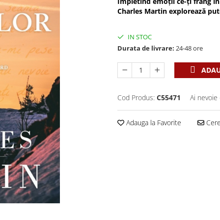
Împletind emoții ce-ți frâng in
Charles Martin explorează put
IN STOC
Durata de livrare:
24-48 ore
ADAU
Cod Produs:
C55471
Ai nevoie 
Adauga la Favorite
Cere 