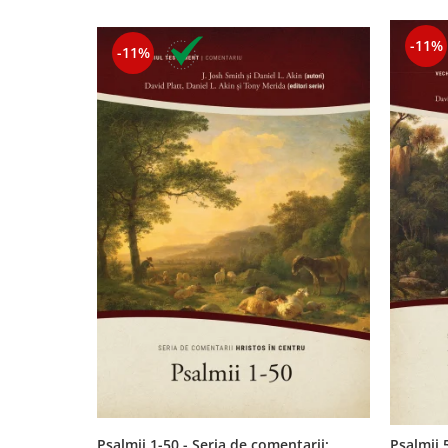
Contemporaneitate
Devotional
-11%
-11%
Diverse
Lupta Spirituala
Schimbarea caracterului
Slujire
Suferinta
Viata din belsug
Viata de zi cu zi
Despre afaceri
Dezvoltare personala
Leadership
Mediu
Sanatate / nutritie
Psalmii 1-50 - Seria de comentarii:
Psalmii 