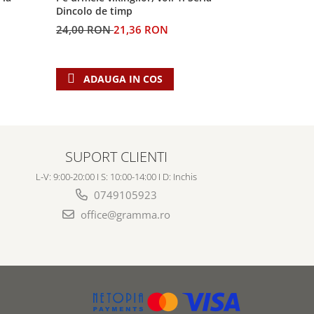
Dincolo de timp
profetiilor
24,00 RON
21,36 RON
60,00 RO
ADAUGA IN COS
ADAU
SUPORT CLIENTI
L-V: 9:00-20:00 I S: 10:00-14:00 I D: Inchis
0749105923
office@gramma.ro