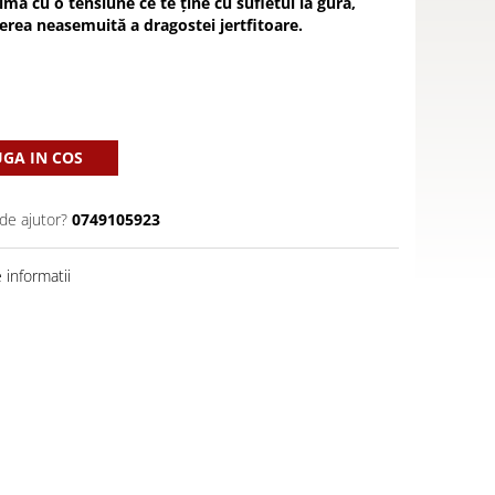
ima cu o tensiune ce te ține cu sufletul la gură,
erea neasemuită a dragostei jertfitoare.
GA IN COS
de ajutor?
0749105923
informatii