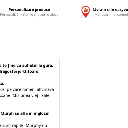
Personalizare produse
Livram si in easyb
Personalizăm Bibliile și pixurile alese
Mai usor, mai comod
 te ține cu sufletul la gură,
agostei jertfitoare.
tă.
 cei pe care nimeni altcineva
soane. Misiunea vieții sale
 Murph se află în mijlocul
te sunt răpite, Murphy nu