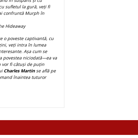
dând în suspans și cu
 sufletul la gură, veți fi
ai confruntă Murph în
he Hideaway
e o poveste captivantă, cu
ini, veți intra în lumea
interesante. Așa cum se
ina povestea niciodată—ea va
 vor fi câtuși de puțin
ui
Charles Martin
se află pe
comand înaintea tuturor