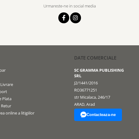
Urmareste-ne in social media
DATE COMERCIALE
par
SC GRAMMA PUBLISHING
SRL
J2/1441/2016
 Livrare
RO36771251
port
str Micalaca, 246/17
 Plata
ARAD, Arad
e Retur
a online a litigiilor
Contacteaza-ne