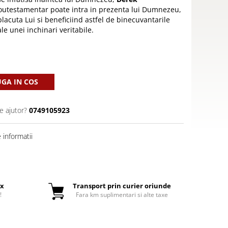
outestamentar poate intra in prezenta lui Dumnezeu,
acuta Lui si beneficiind astfel de binecuvantarile
ale unei inchinari veritabile.
GA IN COS
e ajutor?
0749105923
informatii
ox
Transport prin curier oriunde
!
Fara km suplimentari si alte taxe