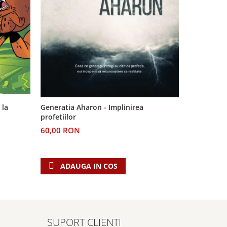
-11%
 la
Generatia Aharon - Implinirea
Pe urmele v
profetiilor
Dincolo de
60,00 RON
24,00 RO
ADAUGA IN COS
ADAU
SUPORT CLIENTI