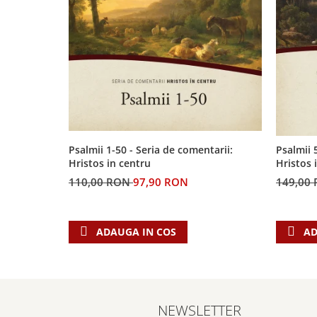
Biografii
Set cadou
Eseuri
Statuete
Marturii
Sticle apa
Romane
Suport pentru pahar
Meditatii
Tablouri
Pedagogie
Tablouri canvas
Poezii
Termos
Reviste
Psalmii 1-50 - Seria de comentarii:
Psalmii 
Hristos in centru
Hristos 
Sanatate
110,00 RON
97,90 RON
149,00
Teologie
A doua venire
Apologetica
ADAUGA IN COS
AD
Dogmatica
Istoria Bisericii
Misiune
Viata crestina
NEWSLETTER