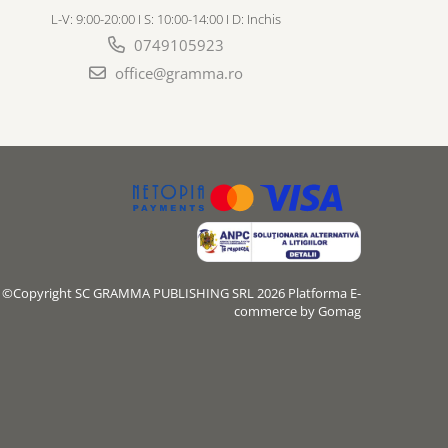
L-V: 9:00-20:00 I S: 10:00-14:00 I D: Inchis
0749105923
office@gramma.ro
©Copyright SC GRAMMA PUBLISHING SRL 2026
Platforma E-
commerce by Gomag