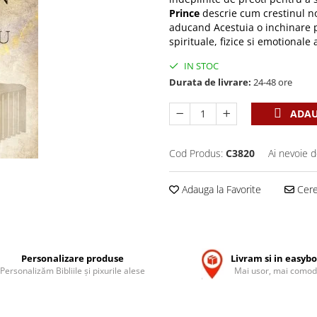
Prince
descrie cum crestinul n
aducand Acestuia o inchinare pl
spirituale, fizice si emotionale 
IN STOC
Durata de livrare:
24-48 ore
ADAU
Cod Produs:
C3820
Ai nevoie d
Adauga la Favorite
Cere 
Personalizare produse
Livram si in easyb
Personalizăm Bibliile și pixurile alese
Mai usor, mai comod