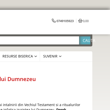
0749105923
0,00
RESURSE BISERICA
SUVENIR
 lui Dumnezeu
i intalnirii din Vechiul Testament si a ritualurilor
se infatisa inaintea lui Dumnezeu,
Derek