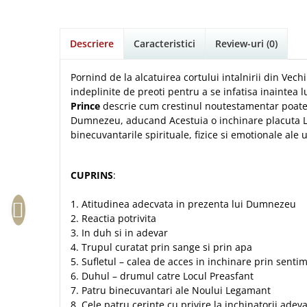
Istorie
Suport Pahar
Copii
Povesti care spun adevarul
Medii
Psihologie
Cluj-Napoca
Mici
Cutie cu versete
Puiul Istet
Filosofie
Iasi
Noul Testament
Descriere
Caracteristici
Review-uri
(0)
Display foto
R. C. Sproul
Alte studii
Oradea
Pentru adolescenti
Emblema auto
Romane
Critica de arta
Pornind de la alcatuirea cortului intalnirii din Vechi
Alte suveniruri
Pentru femei
Felicitare
cultura generala
indeplinite de preoti pentru a se infatisa inaintea
Timothy Keller
Carti postale
Prince
descrie cum crestinul noutestamentar poate 
Psihologie practica
Husă Biblie
Vestea buna pentru inimi micute
Jurnale
Dumnezeu, aducand Acestuia o inchinare placuta Lui
Stiinta
Instrumente de scris
Veveritele de la Marea Moarta
binecuvantarile spirituale, fizice si emotionale ale u
Magneti
Devotional zilnic
Pix metalic
Suport pahar
Viata crestina
Discipline spirituale
Pix plastic
Tablouri
CUPRINS
:
Rugaciune
Jocuri
Sibiu
1. Atitudinea adecvata in prezenta lui Dumnezeu
Eseuri
Jurnale
Alte suveniruri
2. Reactia potrivita
Familie
Carti postale
Jurnal de Rugaciune
3. In duh si in adevar
Barbati
Jurnal
4. Trupul curatat prin sange si prin apa
Limba Engleza
5. Sufletul – calea de acces in inchinare prin senti
Cresterea copiilor
Magneti
Limba Română
6. Duhul – drumul catre Locul Preasfant
Femei
Suport pahar
Magneti
7. Patru binecuvantari ale Noului Legamant
Relatii
Tablouri
8. Cele patru cerinte cu privire la inchinatorii adeva
Foarte puternici