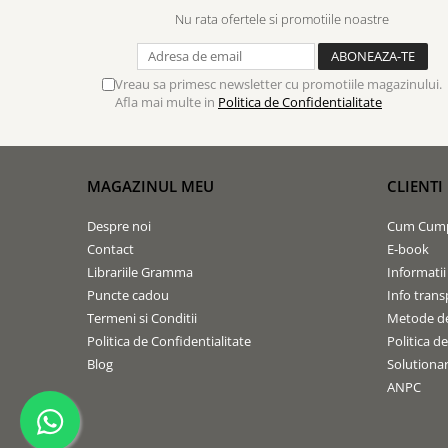
Contemporaneitate
Nu rata ofertele si promotiile noastre
Devotional
Diverse
Vreau sa primesc newsletter cu promotiile magazinului.
Lupta Spirituala
Afla mai multe in
Politica de Confidentialitate
Schimbarea caracterului
Slujire
Suferinta
MAGAZINUL MEU
CLIENTI
Viata din belsug
Viata de zi cu zi
Despre noi
Cum Cum
Despre afaceri
Contact
E-book
Dezvoltare personala
Librariile Gramma
Informatii
Puncte cadou
Info trans
Leadership
Termeni si Conditii
Metode de
Mediu
Politica de Confidentialitate
Politica d
Sanatate / nutritie
Blog
Solutionare
ANPC