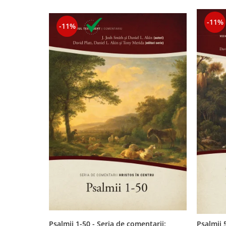
Contemporaneitate
Devotional
-11%
-11%
Diverse
Lupta Spirituala
Schimbarea caracterului
Slujire
Suferinta
Viata din belsug
Viata de zi cu zi
Despre afaceri
Dezvoltare personala
Leadership
Mediu
Sanatate / nutritie
Psalmii 1-50 - Seria de comentarii:
Psalmii 