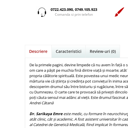
Istorie
Suport Pahar
Copii
Pentru predicatori
Mari
Psihologie
Cluj-Napoca
0722.423.090, 0749.105.923
Cutie cu versete
Povesti care spun adevarul
Medii
Comanda si prin telefon
Filosofie
Iasi
Mici
Display foto
Puiul Istet
Alte studii
Oradea
Noul Testament
Emblema auto
R. C. Sproul
Critica de arta
Alte suveniruri
Pentru adolescenti
Felicitare
cultura generala
Romane
Carti postale
Pentru femei
Psihologie practica
Husă Biblie
Timothy Keller
Jurnale
Descriere
Caracteristici
Review-uri
(0)
Stiinta
Instrumente de scris
Vestea buna pentru inimi micute
Magneti
Devotional zilnic
Pix metalic
Suport pahar
Veveritele de la Marea Moarta
De la primele pagini, devine limpede că nu avem în faţă o si
Discipline spirituale
om care a pășit pe muchia fină dintre viaţă și moarte; atât î
Pix plastic
Tablouri
Viata crestina
propria călătorie spirituală. Este povestea unui medic neur
Rugaciune
Jocuri
Sibiu
mărturia vie că știinţa și credinţa pot convieţui în inima a
Eseuri
descoperim drumul său între bisturiu și rugăciune, între săli
Jurnale
Alte suveniruri
cu Dumnezeu. O carte care te provoacă să privești dincolo 
Familie
Carti postale
Jurnal de Rugaciune
poţi căuta sensul mai adânc al vieţii. Este drumul fascinat 
Barbati
Jurnal
Andrei Cătană
Limba Engleza
Cresterea copiilor
Magneti
Limba Română
Dr. Sarikaya Emre
este medic, cu formare în neurochirurg
Femei
Suport pahar
Magneti
atât clinic, cât și academic. A fost asistent universitar în c
al Catedrei de Genetică Medicală, fiind implicat în formare
Relatii
Tablouri
Foarte puternici