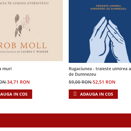
a muri
Rugaciunea - traieste uimirea a
de Dumnezeu
RON
34,71 RON
59,00 RON
52,51 RON
AUGA IN COS
ADAUGA IN COS