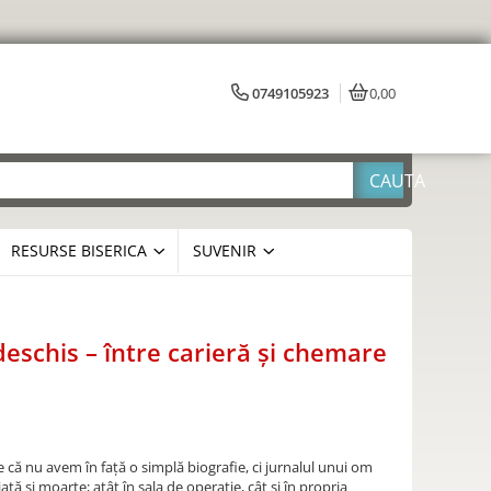
0749105923
0,00
RESURSE BISERICA
SUVENIR
deschis – între carieră și chemare
 că nu avem în faţă o simplă biografie, ci jurnalul unui om
aţă și moarte; atât în sala de operaţie, cât și în propria