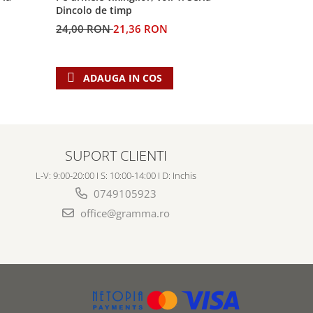
Dincolo de timp
profetiilor
24,00 RON
21,36 RON
60,00 RO
ADAUGA IN COS
ADAU
SUPORT CLIENTI
L-V: 9:00-20:00 I S: 10:00-14:00 I D: Inchis
0749105923
office@gramma.ro