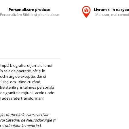
Personalizare produse
Livram si in easyb
Personalizăm Bibliile și pixurile alese
Mai usor, mai comod
mplă biografie, ci jurnalul unui
n sala de operaţie, cât și în
ochirurg de excepţie, dar și
celuiași om. Rând cu rând,
le sterile și întâlnirea personală
de graniţele raţiunii, acolo unde
al adevăratei transformări!
ie, domeniu în care a activat
adrul Catedrei de Neurochirurgie și
a studenţilor la medicină.