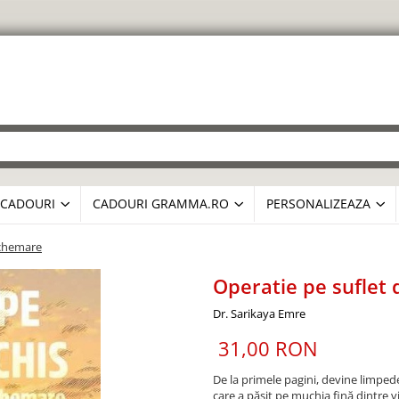
CADOURI
CADOURI GRAMMA.RO
PERSONALIZEAZA
i chemare
Operatie pe suflet 
Dr. Sarikaya Emre
31,00 RON
De la primele pagini, devine limpede
care a pășit pe muchia fină dintre vi