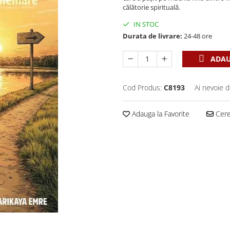
călătorie spirituală.
IN STOC
Durata de livrare:
24-48 ore
ADAU
Cod Produs:
C8193
Ai nevoie d
Adauga la Favorite
Cere 