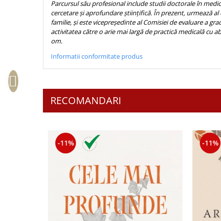
Parcursul său profesional include studii doctorale în medic
Sexualitate
Sinaia
Ornament
cercetare și aprofundare știinţifică. În prezent, urmează al
Tineri
familie, și este vicepreședinte al Comisiei de evaluare a gr
Magneti
Pentru birou
activitatea către o arie mai largă de practică medicală cu a
Viata de familie
Suport pahar
Pentru copii
om.
Harfe / Partituri
Timisoara
Obiecte decorative
Informatii conformitate produs
Instrumente pastorale
Alte suveniruri
Oglinda
Consiliere
Carti postale
Pix+Semn de carte
Despre biserica
Jurnale
Portofel
RECOMANDARI
Predici/ Schite de predici
Magneti
Produse din lemn
Resurse studiu biblic
Suport pahar
Accesorii birou
Instrumente teologice
Tablouri
Rame foto
Transilvania
-11%
-11%
Alte studii
Tablouri din lemn
Atlase
Carti postale
Pungi cadou cu versete
Comentarii
Magneti
Puzzle
Dictionare
Enciclopedii
Sacoșă
Literatura
Semne de carte