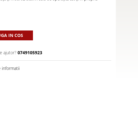
GA IN COS
e ajutor?
0749105923
informatii