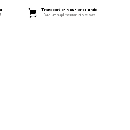
ox
Transport prin curier oriunde
!
Fara km suplimentari si alte taxe