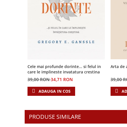
Biografii
Set cadou
Eseuri
Statuete
Marturii
Sticle apa
Romane
Suport pentru pahar
Meditatii
Tablouri
Pedagogie
Tablouri canvas
Poezii
Termos
Reviste
Sanatate
Arta de 
Cele mai profunde dorinte... si felul in
care le implineste invatatura crestina
Teologie
39,00 
39,00 RON
34,71 RON
A doua venire
Apologetica
AD
ADAUGA IN COS
Dogmatica
Istoria Bisericii
Misiune
PRODUSE SIMILARE
Viata crestina