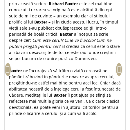
prin această scriere
Richard Baxter
este cel mai bine
Teologie
cunoscut. Lucrarea sa originală este alcătuită din opt
A doua venire
sute de mii de cuvinte – un exemplu clar al stiloului
prolific al lui
Baxter
– și în ciuda acestui lucru, în timpul
Apologetica
vieții sale s-au publicat douăsprezece ediții! Într-o
Dogmatica
perioadă de boală critică,
Baxter
a început să scrie
Istoria Bisericii
despre cer:
Cum este cerul? Cine va fi acolo? Cum ne
Misiune
putem pregăti pentru cer?
El credea că cerul este o stare
a izbăvirii desăvârșite de tot ce este rău, unde creștinii
Viata crestina
se pot bucura de o unire pură cu Dumnezeu.
Contemporaneitate
Devotional
Baxter
ne încurajează să trăim o viață cerească pe
pământ zăbovind în gândurile noastre asupra cerului,
Diverse
pregătindu-ne astfel mai bine pentru acel loc. Chiar dacă
Lupta Spirituala
abilitatea noastră de a înțelege cerul a fost întunecată de
Schimbarea caracterului
Cădere, meditațiile lui
Baxter
îi pot ajuta pe sfinți să
Slujire
reflecteze mai mult la gloria ce va veni. Ca o carte clasică
devoțională, ea poate veni în ajutorul cititorilor pentru a
Suferinta
prinde o licărire a cerului și a cum va fi acolo.
Viata din belsug
Viata de zi cu zi