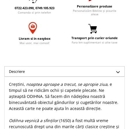
Accesorii birou
Instrumente teologice
Tablouri
Personalizare produse
0722.423.090, 0749.105.923
Personalizăm Bibliile și pixurile
Rame foto
Comanda si prin telefon
Transilvania
Alte studii
alese
Tablouri din lemn
Atlase
Carti postale
Pungi cadou cu versete
Comentarii
Magneti
Puzzle
Dictionare
Transport prin curier oriunde
Livram si in easybox
Fara km suplimentari si alte taxe
Mai usor, mai comod!
Enciclopedii
Sacoșă
Literatura
Semne de carte
Biografii
Set cadou
Eseuri
Descriere
Statuete
Marturii
Sticle apa
Romane
Creștini,
noaptea aproape a trecut, se apropie ziua
, e
Suport pentru pahar
timpul să ne ridicăm ochii și capetele plecate. Ne
Meditatii
așteaptă ODIHNA. Să facem din nădejdea noastră
Tablouri
Pedagogie
binecuvântată obiectul gândurilor și cugetărilor noastre.
Tablouri canvas
Această carte ne poate ajuta în această direcție.
Poezii
Termos
Reviste
Odihna veșnică a sfinților
(1650) a fost multă vreme
recunoscută drept una din marile cărți clasice creștine și
Sanatate