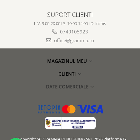
SUPORT CLIENTI
L-V: 9:00-20:00 I S: 10:00-14:00 I D: Inchis
0749105923
office@gramma.ro
MAGAZINUL MEU
CLIENTI
DATE COMERCIALE
©Copyright SC GRAMMA PUBLISHING SRL 2026
Platforma E-