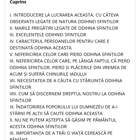
Cuprins
Despre afaceri
Dezvoltare personala
I. INTRODUCERE LA LUCRAREA ACEASTA, CU CÂTEVA
Leadership
OBSERVAŢII LEGATE DE NATURA ODIHNEI SFINŢILOR
Mediu
II. MARILE PREGĂTIRI LEGATE DE ODIHNA SFINŢILOR
Sanatate / nutritie
III. EXCELENŢELE ODIHNEI SFINŢILOR
IV. CARACTERUL PERSOANELOR PENTRU CARE E
DESTINATĂ ODIHNA ACEASTA
V. NEFERICIREA CELOR CARE PIERD ODIHNA SFINŢILOR
VI. NEFERICIREA CELOR CARE, PE LÂNGĂ FAPTUL CĂ PIERD
ODIHNA SFINŢILOR, PIERD ŞI PLĂCERILE DIN VREMEA DE
ACUM ŞI SUFERĂ CHINURILE IADULUI
VII. NECESITATEA DE A CĂUTA CU STĂRUINŢĂ ODIHNA
SFINŢILOR
VIII. CUM SĂ DISCERNEM DREPTUL NOSTRU LA ODIHNA
SFINŢILOR
IX. ÎNDATORIREA POPORULUI LUI DUMNEZEU DE A-I
STÂRNI PE ALŢII SĂ CAUTE ODIHNA ACEASTA
X. NU NE PUTEM AŞTEPTA SĂ GĂSIM PE PĂMÂNTUL
ACESTA ODIHNA SFINŢILOR
XI. IMPORTANŢA DE A TRĂI O VIAŢĂ CEREASCĂ PE
PĂMÂNT