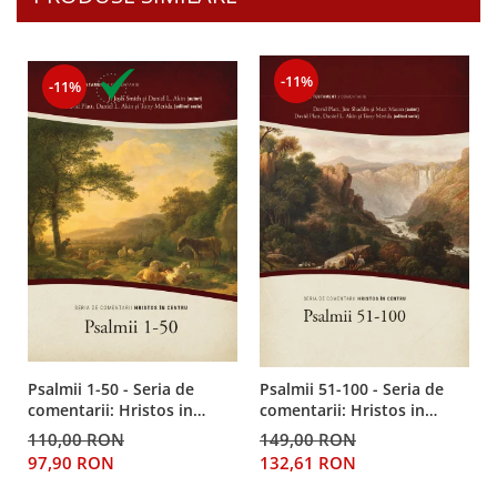
-11%
-11%
Psalmii 1-50 - Seria de
Psalmii 51-100 - Seria de
comentarii: Hristos in
comentarii: Hristos in
centru
centru
110,00 RON
149,00 RON
97,90 RON
132,61 RON