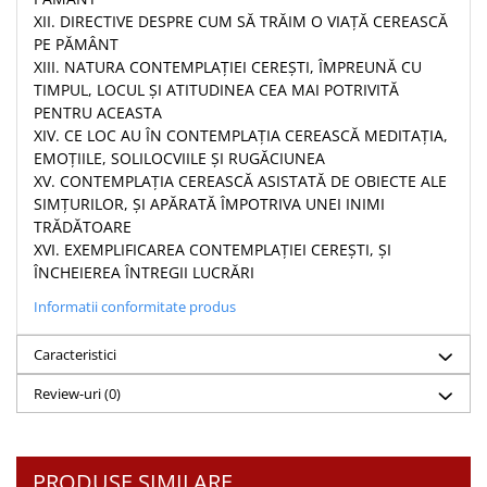
XII. DIRECTIVE DESPRE CUM SĂ TRĂIM O VIAŢĂ CEREASCĂ
PE PĂMÂNT
XIII. NATURA CONTEMPLAŢIEI CEREŞTI, ÎMPREUNĂ CU
TIMPUL, LOCUL ŞI ATITUDINEA CEA MAI POTRIVITĂ
PENTRU ACEASTA
XIV. CE LOC AU ÎN CONTEMPLAŢIA CEREASCĂ MEDITAŢIA,
EMOŢIILE, SOLILOCVIILE ŞI RUGĂCIUNEA
XV. CONTEMPLAŢIA CEREASCĂ ASISTATĂ DE OBIECTE ALE
SIMŢURILOR, ŞI APĂRATĂ ÎMPOTRIVA UNEI INIMI
TRĂDĂTOARE
XVI. EXEMPLIFICAREA CONTEMPLAŢIEI CEREŞTI, ŞI
ÎNCHEIEREA ÎNTREGII LUCRĂRI
Informatii conformitate produs
Caracteristici
Review-uri
(0)
PRODUSE SIMILARE