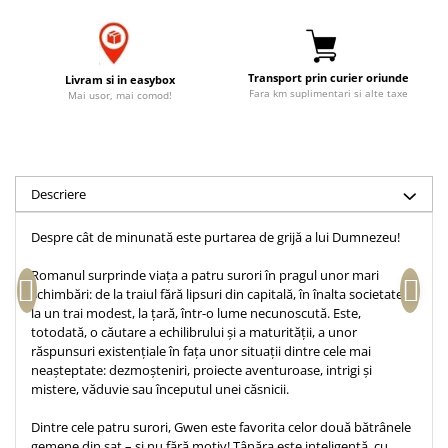
Accesorii birou
Instrumente teologice
Tablouri
Rame foto
Transilvania
Alte studii
Tablouri din lemn
Atlase
Carti postale
Transport prin curier oriunde
Livram si in easybox
Fara km suplimentari si alte taxe
Pungi cadou cu versete
Mai usor, mai comod!
Comentarii
Magneti
Puzzle
Dictionare
Enciclopedii
Sacoșă
Literatura
Semne de carte
Descriere
Biografii
Set cadou
Despre cât de minunată este purtarea de grijă a lui Dumnezeu!
Eseuri
Statuete
Marturii
Romanul surprinde viața a patru surori în pragul unor mari
Sticle apa
Romane
schimbări: de la traiul fără lipsuri din capitală, în înalta societate,
Suport pentru pahar
la un trai modest, la țară, într-o lume necunoscută. Este,
Meditatii
totodată, o căutare a echilibrului și a maturității, a unor
Tablouri
Pedagogie
răspunsuri existențiale în fața unor situații dintre cele mai
neașteptate: dezmoșteniri, proiecte aventuroase, intrigi și
Tablouri canvas
Poezii
mistere, văduvie sau începutul unei căsnicii.
Termos
Reviste
Dintre cele patru surori, Gwen este favorita celor două bătrânele
Sanatate
gemene din sat – și nu fără motiv! Tâ­nă­ra este inteligentă, cu