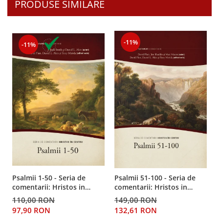
PRODUSE SIMILARE
Despre afaceri
Dezvoltare personala
Leadership
Mediu
-11%
-11%
Sanatate / nutritie
Psalmii 1-50 - Seria de
Psalmii 51-100 - Seria de
comentarii: Hristos in
comentarii: Hristos in
centru
centru
110,00 RON
149,00 RON
97,90 RON
132,61 RON