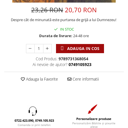
Discipline spirituale
Pix plastic
Tablouri
Viata crestina
23,26 RON
20,70 RON
Rugaciune
Jocuri
Sibiu
Eseuri
Jurnale
Alte suveniruri
Despre cât de minunată este purtarea de grijă a lui Dumnezeu!
Familie
Carti postale
Jurnal de Rugaciune
IN STOC
Barbati
Jurnal
Limba Engleza
Durata de livrare:
24-48 ore
Cresterea copiilor
Magneti
Limba Română
ADAUGA IN COS
Femei
Suport pahar
Magneti
Relatii
Tablouri
Cod Produs:
9789731368054
Foarte puternici
Sexualitate
Sinaia
Ai nevoie de ajutor?
0749105923
Ornament
Tineri
Magneti
Pentru birou
Viata de familie
Adauga la Favorite
Cere informatii
Suport pahar
Pentru copii
Harfe / Partituri
Timisoara
Obiecte decorative
Instrumente pastorale
Alte suveniruri
Oglinda
Consiliere
Carti postale
Pix+Semn de carte
Despre biserica
Jurnale
Portofel
Predici/ Schite de predici
Magneti
Personalizare produse
0722.423.090, 0749.105.923
Personalizăm Bibliile și pixurile
Produse din lemn
Comanda si prin telefon
Resurse studiu biblic
Suport pahar
alese