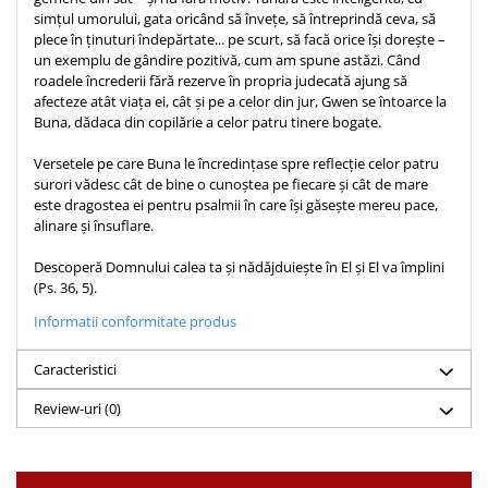
simțul umorului, gata oricând să învețe, să întreprindă ceva, să
Teologie
plece în ținuturi îndepăr­tate... pe scurt, să facă orice își dorește –
A doua venire
un exemplu de gândire pozitivă, cum am spune astăzi. Când
roadele încrederii fără rezerve în propria judecată ajung să
Apologetica
afecteze atât viața ei, cât și pe a celor din jur, Gwen se întoarce la
Dogmatica
Buna, dădaca din copi­lărie a celor patru tinere bogate.
Istoria Bisericii
Versetele pe care Buna le încredințase spre reflecție celor patru
Misiune
surori vădesc cât de bine o cunoștea pe fiecare și cât de mare
Viata crestina
este dragostea ei pentru psalmii în care își găsește mereu pace,
alinare și însuflare.
Contemporaneitate
Devotional
Descoperă Domnului calea ta și nădăjduiește în El și El va împlini
(Ps. 36, 5).
Diverse
Lupta Spirituala
Informatii conformitate produs
Schimbarea caracterului
Caracteristici
Slujire
Suferinta
Review-uri
(0)
Viata din belsug
Viata de zi cu zi