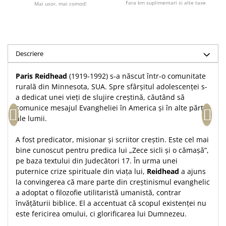
Fara km suplimentari si alte taxe
Mai usor, mai comod!
Accesorii birou
Instrumente teologice
Tablouri
Rame foto
Transilvania
Alte studii
Tablouri din lemn
Atlase
Carti postale
Pungi cadou cu versete
Comentarii
Magneti
Descriere
Puzzle
Dictionare
Paris Reidhead
(1919-1992) s-a născut într-o comunitate
Enciclopedii
Sacoșă
rurală din Minnesota, SUA. Spre sfârșitul adolescenței s-
Literatura
Semne de carte
a dedicat unei vieți de slujire creștină, căutând să
Biografii
comunice mesajul Evangheliei în America și în alte părți
Set cadou
ale lumii.
Eseuri
Statuete
Marturii
A fost predicator, misionar și scriitor creștin. Este cel mai
Sticle apa
Romane
bine cunoscut pentru predica lui „Zece sicli și o cămașă”,
Suport pentru pahar
Meditatii
pe baza textului din Judecători 17. În urma unei
puternice crize spirituale din viața lui,
Reidhead
a ajuns
Tablouri
Pedagogie
la convingerea că mare parte din creștinismul evanghelic
Tablouri canvas
Poezii
a adoptat o filozofie utilitaristă umanistă, contrar
învățăturii biblice. El a accentuat că scopul existenței nu
Termos
Reviste
este fericirea omului, ci glorificarea lui Dumnezeu.
Sanatate