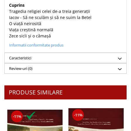
Cuprins
Teologie
Tragedia religiei celei de-a treia generații
A doua venire
Iacov - Să ne sculăm și să ne suim la Betel
Apologetica
O viață neirosită
Viața creștină normală
Dogmatica
Zece sicli și o cămașă
Istoria Bisericii
Informatii conformitate produs
Misiune
Viata crestina
Caracteristici
Contemporaneitate
Review-uri
(0)
Devotional
Diverse
Lupta Spirituala
PRODUSE SIMILARE
Schimbarea caracterului
Slujire
Suferinta
-11%
Viata din belsug
-11%
Viata de zi cu zi