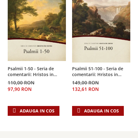
Despre afaceri
Dezvoltare personala
Leadership
Mediu
Sanatate / nutritie
Psalmii 1-50 - Seria de
Psalmii 51-100 - Seria de
comentarii: Hristos in
comentarii: Hristos in
centru
centru
110,00 RON
149,00 RON
97,90 RON
132,61 RON
ADAUGA IN COS
ADAUGA IN COS