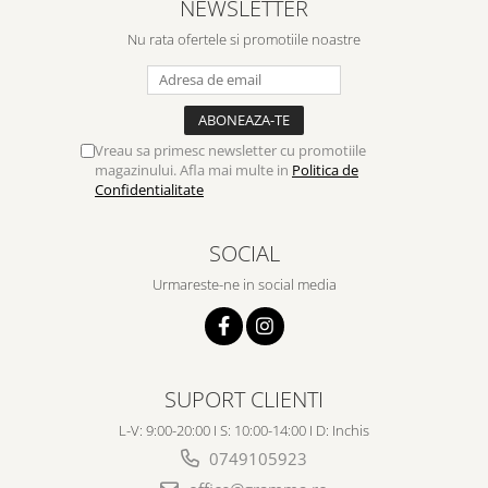
NEWSLETTER
Nu rata ofertele si promotiile noastre
Vreau sa primesc newsletter cu promotiile
magazinului. Afla mai multe in
Politica de
Confidentialitate
SOCIAL
Urmareste-ne in social media
SUPORT CLIENTI
L-V: 9:00-20:00 I S: 10:00-14:00 I D: Inchis
0749105923