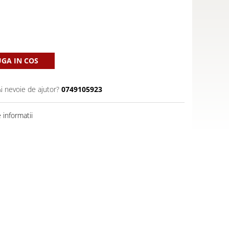
GA IN COS
Ai nevoie de ajutor?
0749105923
informatii