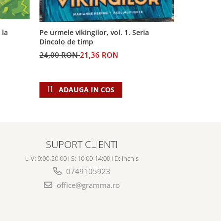
 la
Pe urmele vikingilor, vol. 1. Seria
Generatia 
Dincolo de timp
profetiilor
24,00 RON
21,36 RON
60,00 RO
ADAUGA IN COS
ADAU
SUPORT CLIENTI
L-V: 9:00-20:00 I S: 10:00-14:00 I D: Inchis
0749105923
office@gramma.ro