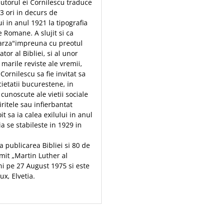
utorul ei Cornilescu traduce
 3 ori in decurs de
i in anul 1921 la tipografia
 Romane. A slujit si ca
 barza"impreuna cu preotul
or al Bibliei, si al unor
 marile reviste ale vremii,
Cornilescu sa fie invitat sa
cietatii bucurestene, in
 cunoscute ale vietii sociale
iritele sau infierbantat
t sa ia calea exilului in anul
a se stabileste in 1929 in
a publicarea Bibliei si 80 de
mit „Martin Luther al
ni pe 27 August 1975 si este
x, Elvetia.