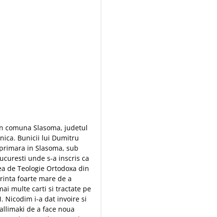
 in comuna Slasoma, judetul
nica. Bunicii lui Dumitru
 primara in Slasoma, sub
Bucuresti unde s-a inscris ca
tea de Teologie Ortodoxa din
orinta foarte mare de a
ai multe carti si tractate pe
M. Nicodim i-a dat invoire si
allimaki de a face noua