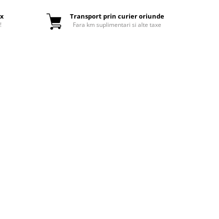
ox
Transport prin curier oriunde
!
Fara km suplimentari si alte taxe