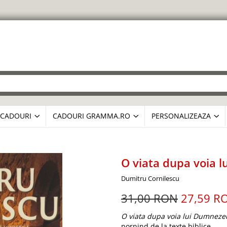
CADOURI
CADOURI GRAMMA.RO
PERSONALIZEAZA
O viata dupa voia 
Dumitru Cornilescu
31,00 RON
27,59 R
O viata dupa voia lui Dumneze
pornind de la texte biblice.