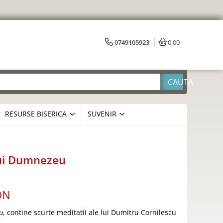
0749105923
0,00
RESURSE BISERICA
SUVENIR
lui Dumnezeu
ON
u
, contine scurte meditatii ale lui Dumitru Cornilescu