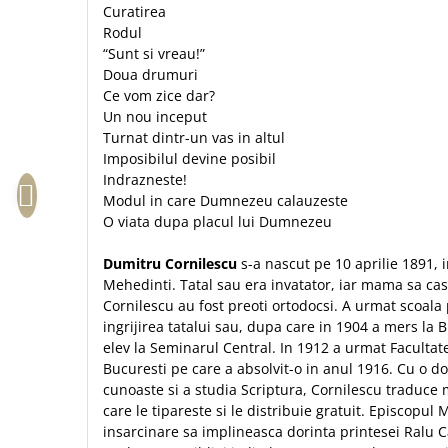
Curatirea
Sexualitate
Sinaia
Ornament
Rodul
Tineri
Magneti
Pentru birou
“Sunt si vreau!”
Viata de familie
Suport pahar
Doua drumuri
Pentru copii
Harfe / Partituri
Ce vom zice dar?
Timisoara
Obiecte decorative
Un nou inceput
Instrumente pastorale
Alte suveniruri
Oglinda
Turnat dintr-un vas in altul
Consiliere
Carti postale
Imposibilul devine posibil
Pix+Semn de carte
Indrazneste!
Despre biserica
Jurnale
Portofel
Modul in care Dumnezeu calauzeste
Predici/ Schite de predici
Magneti
O viata dupa placul lui Dumnezeu
Produse din lemn
Resurse studiu biblic
Suport pahar
Accesorii birou
Instrumente teologice
Tablouri
Dumitru Cornilescu
s-a nascut pe 10 aprilie 1891,
Rame foto
Mehedinti. Tatal sau era invatator, iar mama sa cas
Transilvania
Alte studii
Cornilescu au fost preoti ortodocsi. A urmat scoala
Tablouri din lemn
Atlase
Carti postale
ingrijirea tatalui sau, dupa care in 1904 a mers la 
Pungi cadou cu versete
Comentarii
Magneti
elev la Seminarul Central. In 1912 a urmat Faculta
Puzzle
Bucuresti pe care a absolvit-o in anul 1916. Cu o d
Dictionare
cunoaste si a studia Scriptura, Cornilescu traduce m
Enciclopedii
Sacoșă
care le tipareste si le distribuie gratuit. Episcopul 
Literatura
Semne de carte
insarcinare sa implineasca dorinta printesei Ralu C