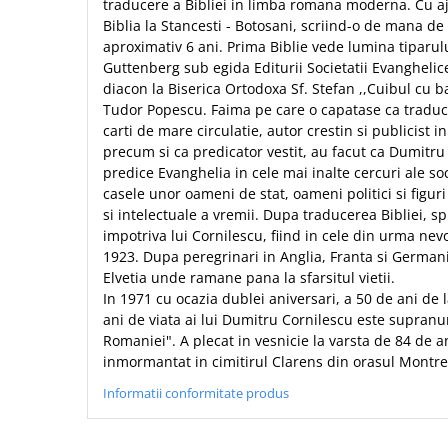
Biografii
traducere a Bibliei in limba romana moderna. Cu aj
Set cadou
Biblia la Stancesti - Botosani, scriind-o de mana de
Eseuri
Statuete
aproximativ 6 ani. Prima Biblie vede lumina tiparulu
Marturii
Guttenberg sub egida Editurii Societatii Evanghelice
Sticle apa
Romane
diacon la Biserica Ortodoxa Sf. Stefan ,,Cuibul cu
Suport pentru pahar
Meditatii
Tudor Popescu. Faima pe care o capatase ca traducat
carti de mare circulatie, autor crestin si publicist in
Tablouri
Pedagogie
precum si ca predicator vestit, au facut ca Dumitru 
Tablouri canvas
Poezii
predice Evanghelia in cele mai inalte cercuri ale so
casele unor oameni de stat, oameni politici si figuri
Termos
Reviste
si intelectuale a vremii. Dupa traducerea Bibliei, sp
Sanatate
impotriva lui Cornilescu, fiind in cele din urma nevoi
1923. Dupa peregrinari in Anglia, Franta si Germani
Teologie
Elvetia unde ramane pana la sfarsitul vietii.
A doua venire
In 1971 cu ocazia dublei aniversari, a 50 de ani de l
ani de viata ai lui Dumitru Cornilescu este supranu
Apologetica
Romaniei". A plecat in vesnicie la varsta de 84 de a
Dogmatica
inmormantat in cimitirul Clarens din orasul Montreu
Istoria Bisericii
Informatii conformitate produs
Misiune
Viata crestina