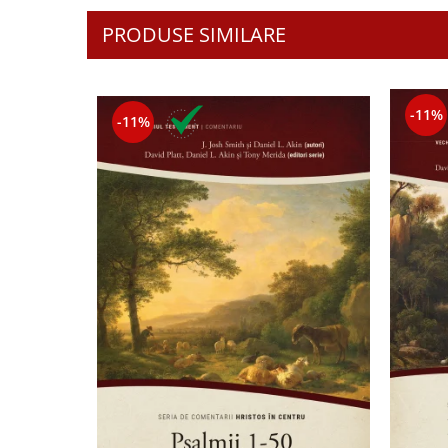
Contemporaneitate
PRODUSE SIMILARE
Devotional
Diverse
Lupta Spirituala
Schimbarea caracterului
-11%
-11%
Slujire
Suferinta
Viata din belsug
Viata de zi cu zi
Despre afaceri
Dezvoltare personala
Leadership
Mediu
Sanatate / nutritie