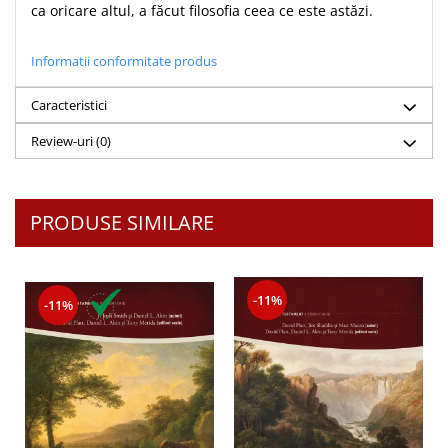
ca oricare altul, a făcut filosofia ceea ce este astăzi.
Teologie
A doua venire
Informatii conformitate produs
Apologetica
Caracteristici
Dogmatica
Istoria Bisericii
Review-uri
(0)
Misiune
Viata crestina
Contemporaneitate
PRODUSE SIMILARE
Devotional
Diverse
Lupta Spirituala
-11%
-11%
Schimbarea caracterului
Slujire
Suferinta
Viata din belsug
Viata de zi cu zi