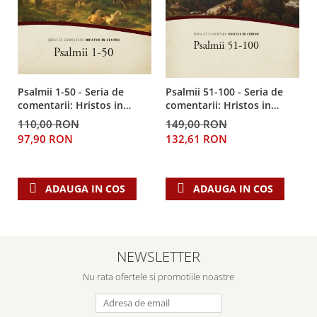
Despre afaceri
Dezvoltare personala
Leadership
Mediu
Sanatate / nutritie
Psalmii 1-50 - Seria de
Psalmii 51-100 - Seria de
comentarii: Hristos in
comentarii: Hristos in
centru
centru
110,00 RON
149,00 RON
97,90 RON
132,61 RON
ADAUGA IN COS
ADAUGA IN COS
NEWSLETTER
Nu rata ofertele si promotiile noastre