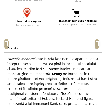
alese
Accesorii birou
Instrumente teologice
Tablouri
Rame foto
Transilvania
Alte studii
Tablouri din lemn
Atlase
Carti postale
Transport prin curier oriunde
Livram si in easybox
Pungi cadou cu versete
Comentarii
Magneti
Fara km suplimentari si alte taxe
Mai usor, mai comod!
Puzzle
Dictionare
Enciclopedii
Sacoșă
Literatura
Semne de carte
Descriere
Biografii
Set cadou
Eseuri
Filosofia modernă
este istoria fascinantă a apariției, de la
Statuete
Marturii
începutul secolului al XVI-lea pînă la începutul secolului
Sticle apa
Romane
al XIX-lea, marilor idei și sisteme intelectuale care au
modelat gîndirea modernă.
Kenny
ne introduce în unii
Suport pentru pahar
Meditatii
dintre gînditorii cei mai originali și influenți ai lumii și ne
Tablouri
Pedagogie
arată calea spre înțelegerea lucrărilor lor faimoase.
Tablouri canvas
Printre ei îi întîlnim pe René Descartes, în mod
Poezii
tradițional considerat fondatorul filosofiei moderne,
Termos
Reviste
marii filosofi britanici Hobbes, Locke și Hume, și figura
impozantă a lui Immanuel Kant, care, probabil mai mult
Sanatate