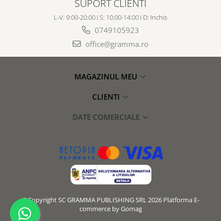
SUPORT CLIENTI
L-V: 9:00-20:00 I S: 10:00-14:00 I D: Inchis
0749105923
office@gramma.ro
MAGAZINUL MEU
CLIENTI
DATE COMERCIALE
©Copyright SC GRAMMA PUBLISHING SRL 2026
Platforma E-
commerce by Gomag