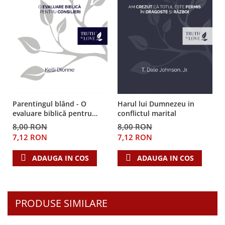
Despre afaceri
Dezvoltare personala
Leadership
Mediu
Sanatate / nutritie
Parentingul blând - O
Harul lui Dumnezeu in
evaluare biblică pentru
conflictul marital
consilieri
8,00 RON
8,00 RON
7,12 RON
7,12 RON
ADAUGA IN COS
ADAUGA IN COS
PRODUSE SIMILARE