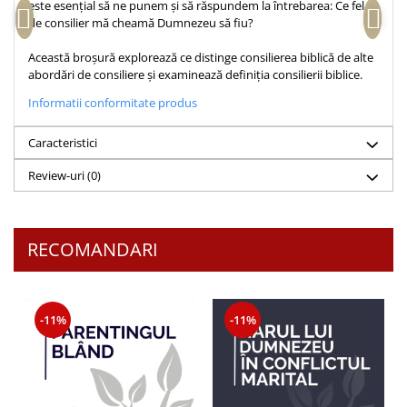
este esențial să ne punem și să răspundem la întrebarea: Ce fel
Teologie
de consilier mă ​​cheamă Dumnezeu să fiu?
A doua venire
Această broșură explorează ce distinge consilierea biblică de alte
Apologetica
abordări de consiliere și examinează definiția consilierii biblice.
Dogmatica
Informatii conformitate produs
Istoria Bisericii
Caracteristici
Misiune
Viata crestina
Review-uri
(0)
Contemporaneitate
Devotional
Diverse
RECOMANDARI
Lupta Spirituala
Schimbarea caracterului
Slujire
-11%
-11%
Suferinta
Viata din belsug
Viata de zi cu zi