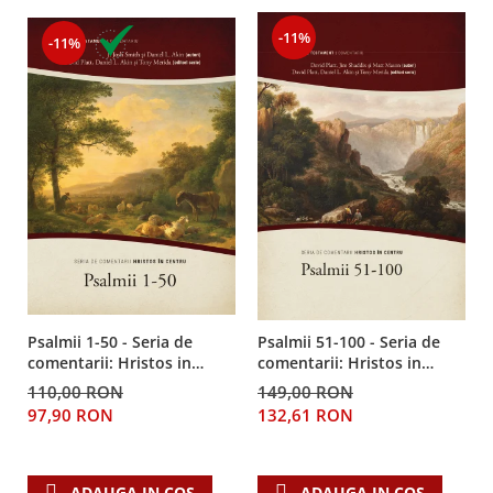
-11%
-11%
Psalmii 1-50 - Seria de
Psalmii 51-100 - Seria de
comentarii: Hristos in
comentarii: Hristos in
centru
centru
110,00 RON
149,00 RON
97,90 RON
132,61 RON
ADAUGA IN COS
ADAUGA IN COS