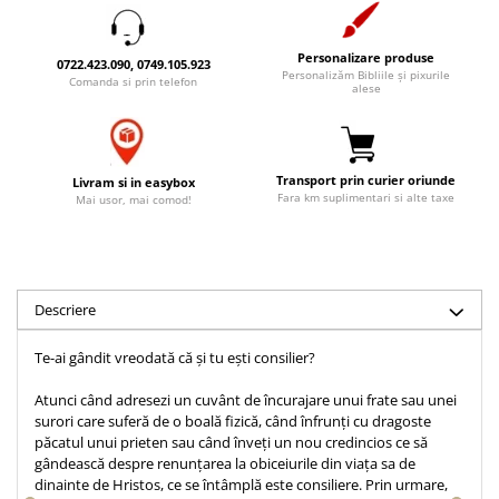
Accesorii birou
Instrumente teologice
Tablouri
Rame foto
Transilvania
Alte studii
Personalizare produse
0722.423.090, 0749.105.923
Tablouri din lemn
Personalizăm Bibliile și pixurile
Comanda si prin telefon
Atlase
Carti postale
alese
Pungi cadou cu versete
Comentarii
Magneti
Puzzle
Dictionare
Enciclopedii
Sacoșă
Transport prin curier oriunde
Livram si in easybox
Fara km suplimentari si alte taxe
Literatura
Mai usor, mai comod!
Semne de carte
Biografii
Set cadou
Eseuri
Statuete
Marturii
Descriere
Sticle apa
Romane
Suport pentru pahar
Meditatii
Te-ai gândit vreodată că și tu ești consilier?
Tablouri
Pedagogie
Atunci când adresezi un cuvânt de încurajare unui frate sau unei
Tablouri canvas
Poezii
surori care suferă de o boală fizică, când înfrunți cu dragoste
păcatul unui prieten sau când înveți un nou credincios ce să
Termos
Reviste
gândească despre renunțarea la obiceiurile din viața sa de
dinainte de Hristos, ce se întâmplă este consiliere. Prin urmare,
Sanatate