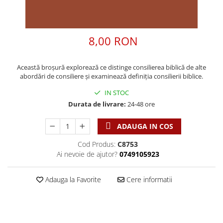
Discipline spirituale
Pix plastic
Tablouri
Viata crestina
Rugaciune
Jocuri
Sibiu
Eseuri
Jurnale
Alte suveniruri
8,00 RON
Familie
Carti postale
Jurnal de Rugaciune
Barbati
Jurnal
Limba Engleza
Această broșură explorează ce distinge consilierea biblică de alte
Cresterea copiilor
Magneti
Limba Română
abordări de consiliere și examinează definiția consilierii biblice.
Femei
Suport pahar
Magneti
IN STOC
Relatii
Tablouri
Foarte puternici
Durata de livrare:
24-48 ore
Sexualitate
Sinaia
Ornament
Tineri
ADAUGA IN COS
Magneti
Pentru birou
Viata de familie
Suport pahar
Pentru copii
Cod Produs:
C8753
Harfe / Partituri
Timisoara
Ai nevoie de ajutor?
0749105923
Obiecte decorative
Instrumente pastorale
Alte suveniruri
Oglinda
Adauga la Favorite
Cere informatii
Consiliere
Carti postale
Pix+Semn de carte
Despre biserica
Jurnale
Portofel
Predici/ Schite de predici
Magneti
Produse din lemn
Resurse studiu biblic
Suport pahar