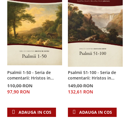
Psalmii 1-50 - Seria de
Psalmii 51-100 - Seria de
comentarii: Hristos in
comentarii: Hristos in
centru
centru
110,00 RON
149,00 RON
97,90 RON
132,61 RON
ADAUGA IN COS
ADAUGA IN COS