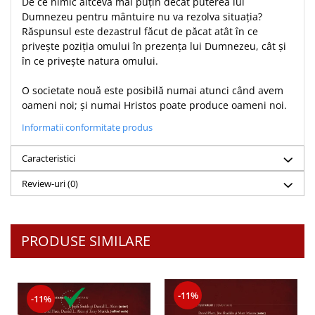
De ce nimic altceva mai puțin decât puterea lui
Despre afaceri
Dumnezeu pentru mântuire nu va rezolva situația?
Dezvoltare personala
Răspunsul este dezastrul făcut de păcat atât în ce
Leadership
privește poziția omului în prezența lui Dumnezeu, cât și
Mediu
în ce privește natura omului.
Sanatate / nutritie
O societate nouă este posibilă numai atunci când avem
oameni noi; și numai Hristos poate produce oameni noi.
Informatii conformitate produs
Caracteristici
Review-uri
(0)
PRODUSE SIMILARE
-11%
-11%