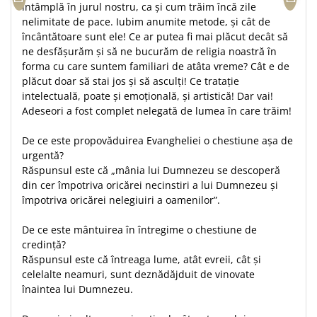
întâmplă în jurul nostru, ca și cum trăim încă zile
Teologie
nelimitate de pace. Iubim anumite metode, și cât de
încântătoare sunt ele! Ce ar putea fi mai plăcut decât să
A doua venire
ne desfășurăm și să ne bucurăm de religia noastră în
Apologetica
forma cu care suntem familiari de atâta vreme? Cât e de
Dogmatica
plăcut doar să stai jos și să asculți! Ce tratație
Istoria Bisericii
intelectuală, poate și emoțională, și artistică! Dar vai!
Adeseori a fost complet nelegată de lumea în care trăim!
Misiune
Viata crestina
De ce este propovăduirea Evangheliei o chestiune așa de
Contemporaneitate
urgentă?
Răspunsul este că „mânia lui Dumnezeu se descoperă
Devotional
din cer împotriva oricărei necinstiri a lui Dumnezeu și
Diverse
împotriva oricărei nelegiuiri a oamenilor”.
Lupta Spirituala
Schimbarea caracterului
De ce este mântuirea în întregime o chestiune de
Slujire
credință?
Răspunsul este că întreaga lume, atât evreii, cât și
Suferinta
celelalte neamuri, sunt deznădăjduit de vinovate
Viata din belsug
înaintea lui Dumnezeu.
Viata de zi cu zi