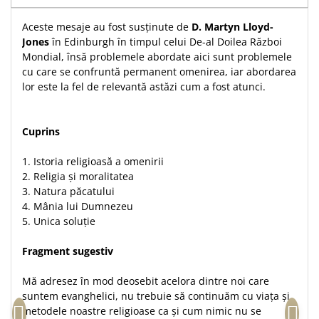
Accesorii birou
Instrumente teologice
Tablouri
Aceste mesaje au fost susținute de
D. Martyn Lloyd-
Rame foto
Transilvania
Alte studii
Jones
în Edinburgh în timpul celui De-al Doilea Război
Tablouri din lemn
Atlase
Carti postale
Mondial, însă problemele abordate aici sunt problemele
Pungi cadou cu versete
cu care se confruntă permanent omenirea, iar abordarea
Comentarii
Magneti
lor este la fel de relevantă astăzi cum a fost atunci.
Puzzle
Dictionare
Enciclopedii
Sacoșă
Literatura
Cuprins
Semne de carte
Biografii
Set cadou
1. Istoria religioasă a omenirii
Eseuri
2. Religia și moralitatea
Statuete
Marturii
3. Natura păcatului
Sticle apa
4. Mânia lui Dumnezeu
Romane
5. Unica soluție
Suport pentru pahar
Meditatii
Tablouri
Pedagogie
Fragment sugestiv
Tablouri canvas
Poezii
Mă adresez în mod deosebit acelora dintre noi care
Termos
Reviste
suntem evanghelici, nu trebuie să continuăm cu viața și
metodele noastre religioase ca și cum nimic nu se
Sanatate